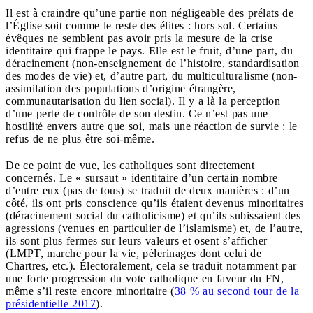
Il est à craindre qu’une partie non négligeable des prélats de
l’Église soit comme le reste des élites : hors sol. Certains
évêques ne semblent pas avoir pris la mesure de la crise
identitaire qui frappe le pays. Elle est le fruit, d’une part, du
déracinement (non-enseignement de l’histoire, standardisation
des modes de vie) et, d’autre part, du multiculturalisme (non-
assimilation des populations d’origine étrangère,
communautarisation du lien social). Il y a là la perception
d’une perte de contrôle de son destin. Ce n’est pas une
hostilité envers autre que soi, mais une réaction de survie : le
refus de ne plus être soi-même.
De ce point de vue, les catholiques sont directement
concernés. Le « sursaut » identitaire d’un certain nombre
d’entre eux (pas de tous) se traduit de deux manières : d’un
côté, ils ont pris conscience qu’ils étaient devenus minoritaires
(déracinement social du catholicisme) et qu’ils subissaient des
agressions (venues en particulier de l’islamisme) et, de l’autre,
ils sont plus fermes sur leurs valeurs et osent s’afficher
(LMPT, marche pour la vie, pèlerinages dont celui de
Chartres, etc.). Électoralement, cela se traduit notamment par
une forte progression du vote catholique en faveur du FN,
même s’il reste encore minoritaire (
38 % au second tour de la
présidentielle 2017
).