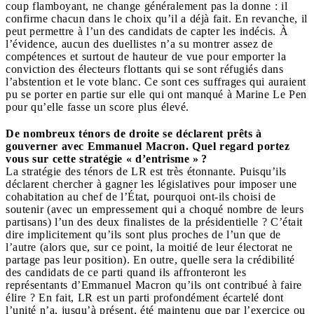
coup flamboyant, ne change généralement pas la donne : il
confirme chacun dans le choix qu’il a déjà fait. En revanche, il
peut permettre à l’un des candidats de capter les indécis. À
l’évidence, aucun des duellistes n’a su montrer assez de
compétences et surtout de hauteur de vue pour emporter la
conviction des électeurs flottants qui se sont réfugiés dans
l’abstention et le vote blanc. Ce sont ces suffrages qui auraient
pu se porter en partie sur elle qui ont manqué à Marine Le Pen
pour qu’elle fasse un score plus élevé.
De nombreux ténors de droite se déclarent prêts à
gouverner avec Emmanuel Macron. Quel regard portez
vous sur cette stratégie « d’entrisme » ?
La stratégie des ténors de LR est très étonnante. Puisqu’ils
déclarent chercher à gagner les législatives pour imposer une
cohabitation au chef de l’État, pourquoi ont-ils choisi de
soutenir (avec un empressement qui a choqué nombre de leurs
partisans) l’un des deux finalistes de la présidentielle ? C’était
dire implicitement qu’ils sont plus proches de l’un que de
l’autre (alors que, sur ce point, la moitié de leur électorat ne
partage pas leur position). En outre, quelle sera la crédibilité
des candidats de ce parti quand ils affronteront les
représentants d’Emmanuel Macron qu’ils ont contribué à faire
élire ? En fait, LR est un parti profondément écartelé dont
l’unité n’a, jusqu’à présent, été maintenu que par l’exercice ou