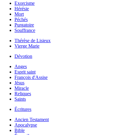
Exorcisme
Hérésie
Mort
Péchés
Purgatoire
Souffrance
Thérèse de Lisieux
Vierge Marie
Dévotion
Anges
Esprit saint
François d'Assise
Jésus
Miracle
Reliques
Saints
Écritures
Ancien Testament
Apocalypse
Bible