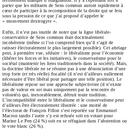
terriblement manqué d’imagination. Il y a cependant fort à
parier que les militants de Sens commun auront rapidement à
cœur de participer à la recomposition de la droite qui se fera
sous la pression de ce que j’ai proposé d’appeler le
« mouvement dextrogyre ».
Enfin, il n’est pas inutile de noter que la ligne libérale-
conservatrice de Sens commun était doctrinalement
incohérente (même si l’on comprend bien qu’il s’agit de
ratisser électoralement le plus largement possible). Cet attelage
peut, à première vue, séduire : le libéralisme pour l’économie
(libérer les forces et les initiatives), le conservatisme pour le
sociétal (maintenir les liens traditionnels dans la société). Mais,
la doctrine libérale ne se résume pas à une dénonciation d’une
trop forte (et très réelle) fiscalité (il n’est d’ailleurs nullement
nécessaire d’être libéral pour partager une telle position). Le
libéralisme repose sur une approche subjectiviste (il n’existe
pas de valeur en soi mais uniquement par la rencontre de
volontés) qui, inexorablement, détruit toute tradition.
L’incompatibilité entre le libéralisme et le conservatisme peut
d’ailleurs être électoralement illustrée : une moitié de
l’électorat de François Fillon s’est reportée sur Emmanuel
Macron tandis l’autre s’y est refusée soit en votant pour
Marine Le Pen (24 %) soit en se réfugiant dans l’abstention ou
le vote blanc (26 %).