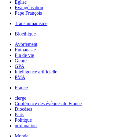
Église
Évangélisation
Pape François
Transhumanisme
Bioéthique
Avortement
Euthanasie
Fin de vie
Genre
GPA
Intelligence artificielle
PMA
France
clerge
Conférence des évêques de France
Diocèses
Paris
Politique
profanation
Monde