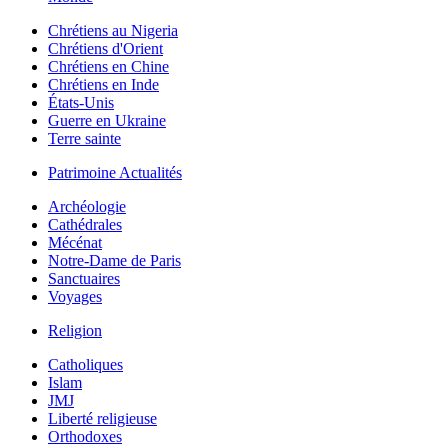
Chrétiens au Nigeria
Chrétiens d'Orient
Chrétiens en Chine
Chrétiens en Inde
États-Unis
Guerre en Ukraine
Terre sainte
Patrimoine Actualités
Archéologie
Cathédrales
Mécénat
Notre-Dame de Paris
Sanctuaires
Voyages
Religion
Catholiques
Islam
JMJ
Liberté religieuse
Orthodoxes