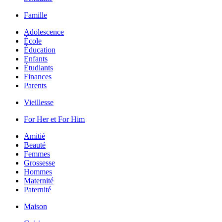
Famille
Adolescence
École
Éducation
Enfants
Étudiants
Finances
Parents
Vieillesse
For Her et For Him
Amitié
Beauté
Femmes
Grossesse
Hommes
Maternité
Paternité
Maison