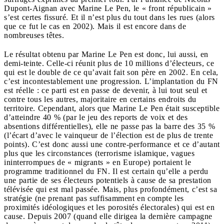
Dupont-Aignan avec Marine Le Pen, le « front républicain »
s’est certes fissuré. Et il n’est plus du tout dans les rues (alors
que ce fut le cas en 2002). Mais il est encore dans de
nombreuses têtes.
Le résultat obtenu par Marine Le Pen est donc, lui aussi, en
demi-teinte. Celle-ci réunit plus de 10 millions d’électeurs, ce
qui est le double de ce qu’avait fait son père en 2002. En cela,
c’est incontestablement une progression. L’implantation du FN
est réelle : ce parti est en passe de devenir, à lui tout seul et
contre tous les autres, majoritaire en certains endroits du
territoire. Cependant, alors que Marine Le Pen était susceptible
d’atteindre 40 % (par le jeu des reports de voix et des
absentions différentielles), elle ne passe pas la barre des 35 %
(l’écart d’avec le vainqueur de l’élection est de plus de trente
points). C’est donc aussi une contre-performance et ce d’autant
plus que les circonstances (terrorisme islamique, vagues
ininterrompues de « migrants » en Europe) portaient le
programme traditionnel du FN. Il est certain qu’elle a perdu
une partie de ses électeurs potentiels à cause de sa prestation
télévisée qui est mal passée. Mais, plus profondément, c’est sa
stratégie (ne prenant pas suffisamment en compte les
proximités idéologiques et les porosités électorales) qui est en
cause. Depuis 2007 (quand elle dirigea la dernière campagne