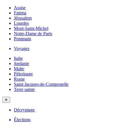
Assise
Fatima
Jérusalem
Lourdes
Mont-Saint-Michel
Notre-Dame de Paris
Pontmain
Voyages
Italie
Jordanie
Malte
Pèlerinage
Rome
Saint-Jacques-de-Compostelle
Terre sainte
✕
Décryptage
Élections