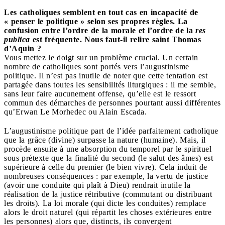
Les catholiques semblent en tout cas en incapacité de
« penser le politique » selon ses propres règles. La
confusion entre l’ordre de la morale et l’ordre de la
res
publica
est fréquente. Nous faut-il relire saint Thomas
d’Aquin ?
Vous mettez le doigt sur un problème crucial. Un certain
nombre de catholiques sont portés vers l’augustinisme
politique. Il n’est pas inutile de noter que cette tentation est
partagée dans toutes les sensibilités liturgiques : il me semble,
sans leur faire aucunement offense, qu’elle est le ressort
commun des démarches de personnes pourtant aussi différentes
qu’Erwan Le Morhedec ou Alain Escada.
L’augustinisme politique part de l’idée parfaitement catholique
que la grâce (divine) surpasse la nature (humaine). Mais, il
procède ensuite à une absorption du temporel par le spirituel
sous prétexte que la finalité du second (le salut des âmes) est
supérieure à celle du premier (le bien vivre). Cela induit de
nombreuses conséquences : par exemple, la vertu de justice
(avoir une conduite qui plaît à Dieu) rendrait inutile la
réalisation de la justice rétributive (commutant ou distribuant
les droits). La loi morale (qui dicte les conduites) remplace
alors le droit naturel (qui répartit les choses extérieures entre
les personnes) alors que, distincts, ils convergent