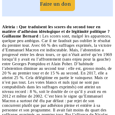
Faire un don
Aleteia : Que traduisent les scores du second tour en
matière d’adhésion idéologique et de légitimité politique ?
Guillaume Bernard :
Les scores sont, malgré les apparences,
quelque peu ambigus. Car il ne faudrait pas oublier le résultat
du premier tour. Avec 66 % des suffrages exprimés, la victoire
d’Emmanuel Macron est indiscutable. Mais, l’abstention a
progressé entre les deux tours, ce qui n’était arrivé qu’en 1969
lorsqu’il y avait eu l’affrontement (sans enjeu pour la gauche)
entre Georges Pompidou et Alain Poher. D’habitude
l’abstention diminue au second tour : elle est, grosso modo, de
20 % au premier tour et de 15 % au second. En 2017, elle a
atteint 25 %. Cela délégitime en partie le vainqueur. Mais ce
n’est pas tout. Les votes blancs et nuls (qui ne sont pas
comptabilisés dans les suffrages exprimés) ont atteint un
niveau record : 8 %, soit le double de ce qu’il y avait eu en
2012 et même de 2002. C’est bien le signe qu’Emmanuel
Macron a surtout été élu par défaut : par rejet de son
concurrent plutôt que par adhésion pleine et entière à sa
personne et son programme. Il avait fait moins du quart des
suffrages exprimés au premier tour. Par l’alliance de Nicolas