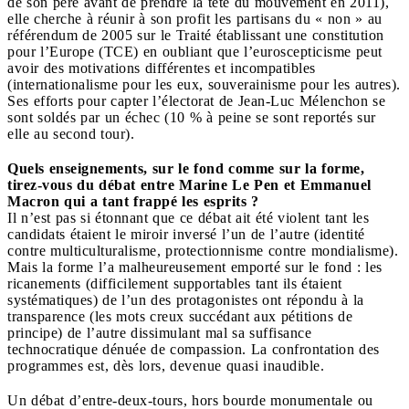
de son père avant de prendre la tête du mouvement en 2011),
elle cherche à réunir à son profit les partisans du « non » au
référendum de 2005 sur le Traité établissant une constitution
pour l’Europe (TCE) en oubliant que l’euroscepticisme peut
avoir des motivations différentes et incompatibles
(internationalisme pour les eux, souverainisme pour les autres).
Ses efforts pour capter l’électorat de Jean-Luc Mélenchon se
sont soldés par un échec (10 % à peine se sont reportés sur
elle au second tour).
Quels enseignements, sur le fond comme sur la forme,
tirez-vous du débat entre Marine Le Pen et Emmanuel
Macron qui a tant frappé les esprits ?
Il n’est pas si étonnant que ce débat ait été violent tant les
candidats étaient le miroir inversé l’un de l’autre (identité
contre multiculturalisme, protectionnisme contre mondialisme).
Mais la forme l’a malheureusement emporté sur le fond : les
ricanements (difficilement supportables tant ils étaient
systématiques) de l’un des protagonistes ont répondu à la
transparence (les mots creux succédant aux pétitions de
principe) de l’autre dissimulant mal sa suffisance
technocratique dénuée de compassion. La confrontation des
programmes est, dès lors, devenue quasi inaudible.
Un débat d’entre-deux-tours, hors bourde monumentale ou