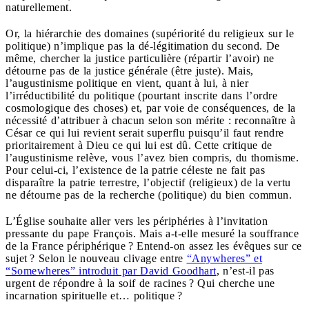
naturellement.
Or, la hiérarchie des domaines (supériorité du religieux sur le
politique) n’implique pas la dé-légitimation du second. De
même, chercher la justice particulière (répartir l’avoir) ne
détourne pas de la justice générale (être juste). Mais,
l’augustinisme politique en vient, quant à lui, à nier
l’irréductibilité du politique (pourtant inscrite dans l’ordre
cosmologique des choses) et, par voie de conséquences, de la
nécessité d’attribuer à chacun selon son mérite : reconnaître à
César ce qui lui revient serait superflu puisqu’il faut rendre
prioritairement à Dieu ce qui lui est dû. Cette critique de
l’augustinisme relève, vous l’avez bien compris, du thomisme.
Pour celui-ci, l’existence de la patrie céleste ne fait pas
disparaître la patrie terrestre, l’objectif (religieux) de la vertu
ne détourne pas de la recherche (politique) du bien commun.
L’Église souhaite aller vers les périphéries à l’invitation
pressante du pape François. Mais a-t-elle mesuré la souffrance
de la France périphérique ? Entend-on assez les évêques sur ce
sujet ? Selon le nouveau clivage entre
“Anywheres” et
“Somewheres” introduit par David Goodhart
, n’est-il pas
urgent de répondre à la soif de racines ? Qui cherche une
incarnation spirituelle et… politique ?