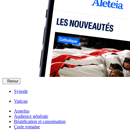
Retour
Synode
Vatican
Angelus
Audience générale
Béatification et canonisation
Curie romaine