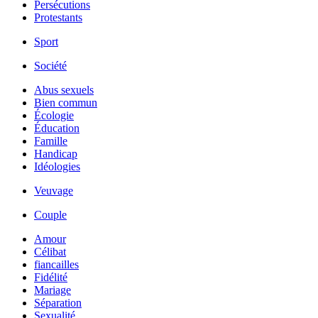
Persécutions
Protestants
Sport
Société
Abus sexuels
Bien commun
Écologie
Éducation
Famille
Handicap
Idéologies
Veuvage
Couple
Amour
Célibat
fiancailles
Fidélité
Mariage
Séparation
Sexualité