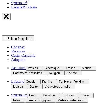
Spiritualité
Léon XIV à Paris
Édition
française
Cotignac
Vacances
Castel Gandolfo
Adoption
Actualités
Vatican
Bioéthique
France
Monde
Patrimoine Actualités
Religion
Société
Lifestyle
Couple
Famille
For Her et For Him
Maison
Santé
Vie professionnelle
Spiritualité
Croix
Dévotion
Écritures
Prière
Rites
Temps liturgiques
Vertus chrétiennes