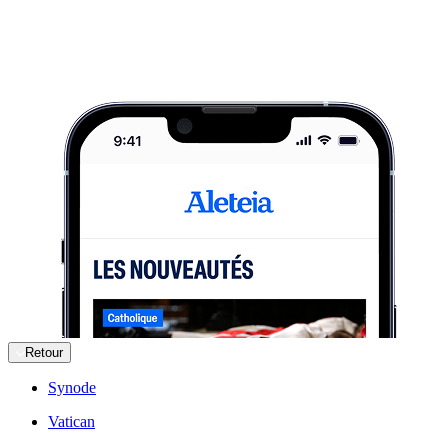
Retour
Synode
Vatican