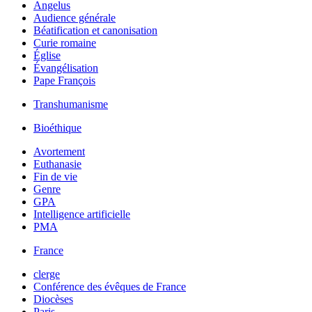
Angelus
Audience générale
Béatification et canonisation
Curie romaine
Église
Évangélisation
Pape François
Transhumanisme
Bioéthique
Avortement
Euthanasie
Fin de vie
Genre
GPA
Intelligence artificielle
PMA
France
clerge
Conférence des évêques de France
Diocèses
Paris