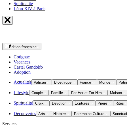
Spiritualité
Léon XIV à Paris
Édition
française
Cotignac
Vacances
Castel Gandolfo
Adoption
Actualités
Vatican
Bioéthique
France
Monde
Patri
Lifestyle
Couple
Famille
For Her et For Him
Maison
Spiritualité
Croix
Dévotion
Écritures
Prière
Rites
Découvertes
Arts
Histoire
Patrimoine Culture
Sanctuai
Services