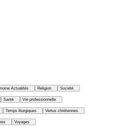
moine Actualités
Religion
Société
Santé
Vie professionnelle
Temps liturgiques
Vertus chrétiennes
res
Voyages