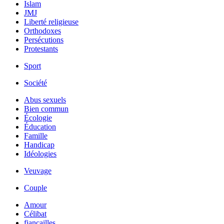
Islam
JMJ
Liberté religieuse
Orthodoxes
Persécutions
Protestants
Sport
Société
Abus sexuels
Bien commun
Écologie
Éducation
Famille
Handicap
Idéologies
Veuvage
Couple
Amour
Célibat
fiancailles