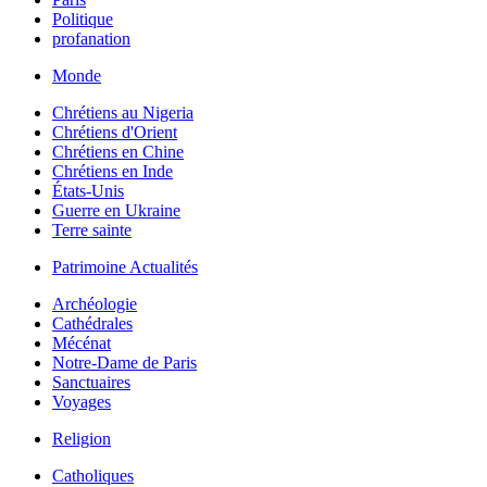
Politique
profanation
Monde
Chrétiens au Nigeria
Chrétiens d'Orient
Chrétiens en Chine
Chrétiens en Inde
États-Unis
Guerre en Ukraine
Terre sainte
Patrimoine Actualités
Archéologie
Cathédrales
Mécénat
Notre-Dame de Paris
Sanctuaires
Voyages
Religion
Catholiques