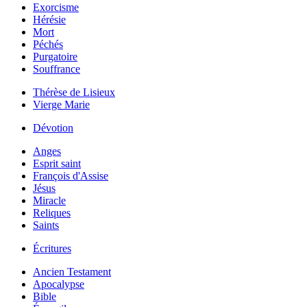
Exorcisme
Hérésie
Mort
Péchés
Purgatoire
Souffrance
Thérèse de Lisieux
Vierge Marie
Dévotion
Anges
Esprit saint
François d'Assise
Jésus
Miracle
Reliques
Saints
Écritures
Ancien Testament
Apocalypse
Bible