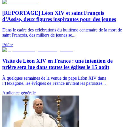
[REPORTAGE] Léon XIV et saint François
d’Assise, deux figures inspirantes pour des jeunes
Dans le cadre des célébrations du huitième centenaire de la mort de
saint François, des milliers de jeunes se...
Prière
Visite de Léon XIV en France : une intention de
prière sera lue dans toutes les églises le 15 août
À quelques semaines de la venue du pape Léon XIV dans
l’Hexagone, les évêques de France invitent les paroisses...
Audience générale