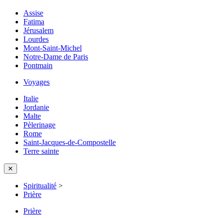
Assise
Fatima
Jérusalem
Lourdes
Mont-Saint-Michel
Notre-Dame de Paris
Pontmain
Voyages
Italie
Jordanie
Malte
Pèlerinage
Rome
Saint-Jacques-de-Compostelle
Terre sainte
✕
Spiritualité
>
Prière
Prière