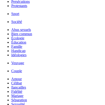
Persécutions
Protestants
Sport
Société
Abus sexuels
Bien commun
Écologie
Éducation
Famille
Handicap
Idéologies
Veuvage
Couple
Amour
Célibat
fiancailles
Fidélité
Mariage
Séparation
Sexualité