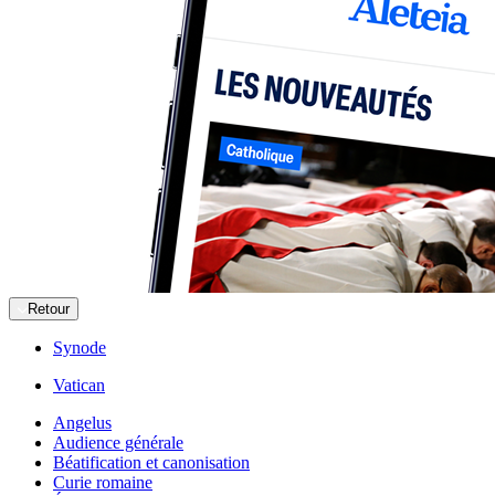
Retour
Synode
Vatican
Angelus
Audience générale
Béatification et canonisation
Curie romaine