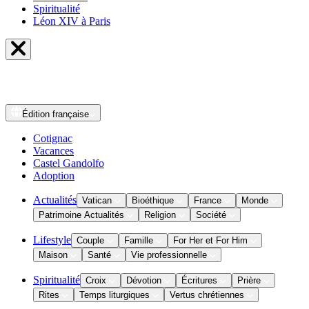
Spiritualité
Léon XIV à Paris
Édition
française
Cotignac
Vacances
Castel Gandolfo
Adoption
Actualités
Vatican
Bioéthique
France
Monde
Patrimoine Actualités
Religion
Société
Lifestyle
Couple
Famille
For Her et For Him
Maison
Santé
Vie professionnelle
Spiritualité
Croix
Dévotion
Écritures
Prière
Rites
Temps liturgiques
Vertus chrétiennes