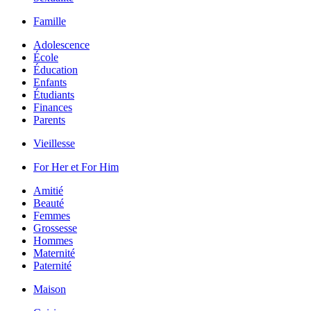
Famille
Adolescence
École
Éducation
Enfants
Étudiants
Finances
Parents
Vieillesse
For Her et For Him
Amitié
Beauté
Femmes
Grossesse
Hommes
Maternité
Paternité
Maison