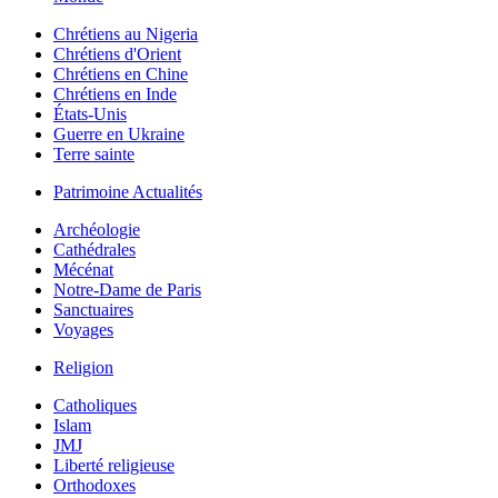
Chrétiens au Nigeria
Chrétiens d'Orient
Chrétiens en Chine
Chrétiens en Inde
États-Unis
Guerre en Ukraine
Terre sainte
Patrimoine Actualités
Archéologie
Cathédrales
Mécénat
Notre-Dame de Paris
Sanctuaires
Voyages
Religion
Catholiques
Islam
JMJ
Liberté religieuse
Orthodoxes