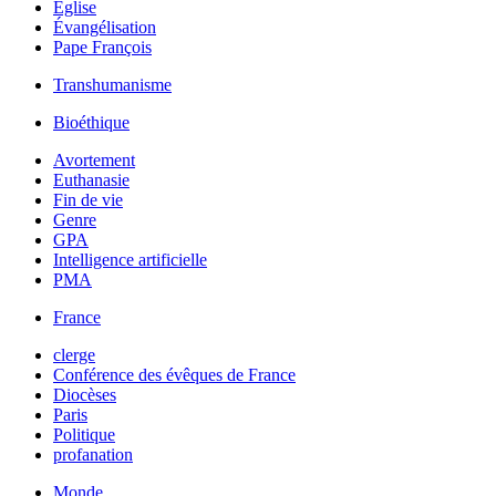
Église
Évangélisation
Pape François
Transhumanisme
Bioéthique
Avortement
Euthanasie
Fin de vie
Genre
GPA
Intelligence artificielle
PMA
France
clerge
Conférence des évêques de France
Diocèses
Paris
Politique
profanation
Monde