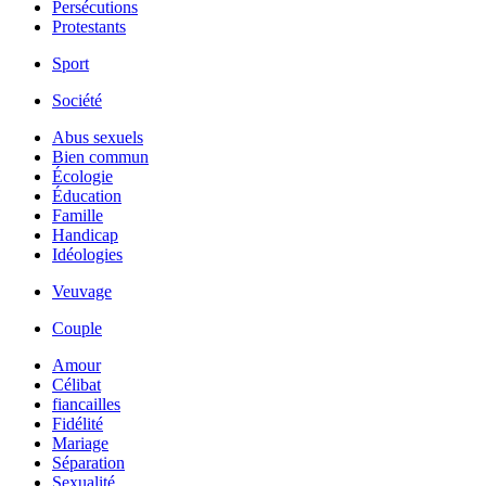
Persécutions
Protestants
Sport
Société
Abus sexuels
Bien commun
Écologie
Éducation
Famille
Handicap
Idéologies
Veuvage
Couple
Amour
Célibat
fiancailles
Fidélité
Mariage
Séparation
Sexualité