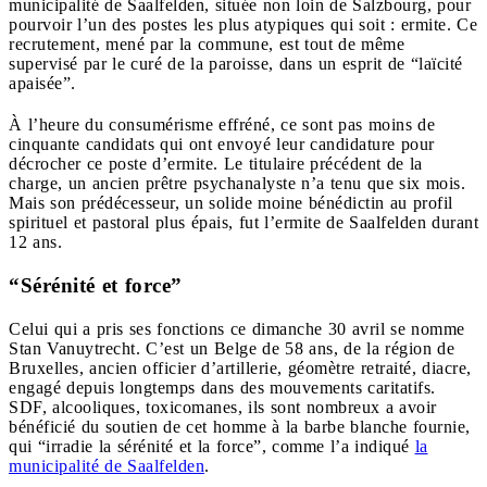
municipalité de Saalfelden, située non loin de Salzbourg, pour
pourvoir l’un des postes les plus atypiques qui soit : ermite. Ce
recrutement, mené par la commune, est tout de même
supervisé par le curé de la paroisse, dans un esprit de “laïcité
apaisée”.
À l’heure du consumérisme effréné, ce sont pas moins de
cinquante candidats qui ont envoyé leur candidature pour
décrocher ce poste d’ermite. Le titulaire précédent de la
charge, un ancien prêtre psychanalyste n’a tenu que six mois.
Mais son prédécesseur, un solide moine bénédictin au profil
spirituel et pastoral plus épais, fut l’ermite de Saalfelden durant
12 ans.
“Sérénité et force”
Celui qui a pris ses fonctions ce dimanche 30 avril se nomme
Stan Vanuytrecht. C’est un Belge de 58 ans, de la région de
Bruxelles, ancien officier d’artillerie, géomètre retraité, diacre,
engagé depuis longtemps dans des mouvements caritatifs.
SDF, alcooliques, toxicomanes, ils sont nombreux a avoir
bénéficié du soutien de cet homme à la barbe blanche fournie,
qui “irradie la sérénité et la force”, comme l’a indiqué
la
municipalité de Saalfelden
.