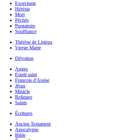
Exorcisme
Hérésie
Mort
Péchés
Purgatoire
Souffrance
Thérèse de Lisieux
Vierge Marie
Dévotion
Anges
Esprit saint
François d'Assise
Jésus
Miracle
Reliques
Saints
Écritures
Ancien Testament
Apocalypse
Bible