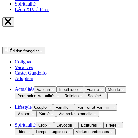
Spiritualité
Léon XIV à Paris
Édition
française
Cotignac
Vacances
Castel Gandolfo
Adoption
Actualités
Vatican
Bioéthique
France
Monde
Patrimoine Actualités
Religion
Société
Lifestyle
Couple
Famille
For Her et For Him
Maison
Santé
Vie professionnelle
Spiritualité
Croix
Dévotion
Écritures
Prière
Rites
Temps liturgiques
Vertus chrétiennes