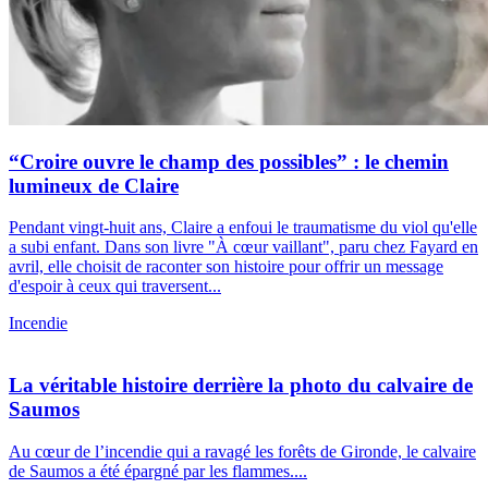
“Croire ouvre le champ des possibles” : le chemin
lumineux de Claire
Pendant vingt-huit ans, Claire a enfoui le traumatisme du viol qu'elle
a subi enfant. Dans son livre "À cœur vaillant", paru chez Fayard en
avril, elle choisit de raconter son histoire pour offrir un message
d'espoir à ceux qui traversent...
Incendie
La véritable histoire derrière la photo du calvaire de
Saumos
Au cœur de l’incendie qui a ravagé les forêts de Gironde, le calvaire
de Saumos a été épargné par les flammes....