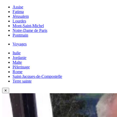
Assise
Fatima
Jérusalem
Lourdes
Mont-Saint-Michel
Notre-Dame de Paris
Pontmain
Voyages
Italie
Jordanie
Malte
Pèlerinage
Rome
Saint-Jacques-de-Compostelle
Terre sainte
✕