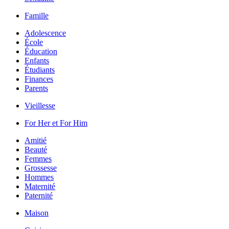
Famille
Adolescence
École
Éducation
Enfants
Étudiants
Finances
Parents
Vieillesse
For Her et For Him
Amitié
Beauté
Femmes
Grossesse
Hommes
Maternité
Paternité
Maison