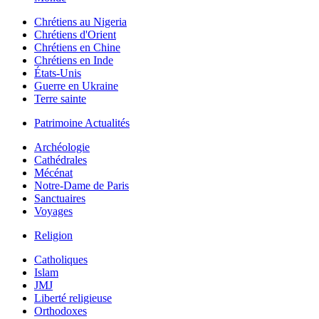
Chrétiens au Nigeria
Chrétiens d'Orient
Chrétiens en Chine
Chrétiens en Inde
États-Unis
Guerre en Ukraine
Terre sainte
Patrimoine Actualités
Archéologie
Cathédrales
Mécénat
Notre-Dame de Paris
Sanctuaires
Voyages
Religion
Catholiques
Islam
JMJ
Liberté religieuse
Orthodoxes