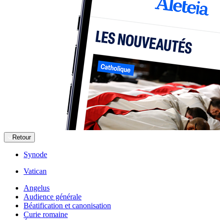
Retour
Synode
Vatican
Angelus
Audience générale
Béatification et canonisation
Curie romaine