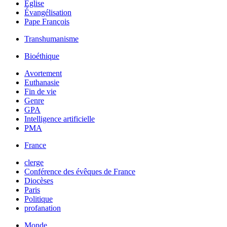
Église
Évangélisation
Pape François
Transhumanisme
Bioéthique
Avortement
Euthanasie
Fin de vie
Genre
GPA
Intelligence artificielle
PMA
France
clerge
Conférence des évêques de France
Diocèses
Paris
Politique
profanation
Monde