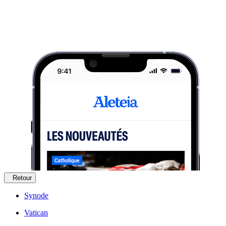
Retour
Synode
Vatican