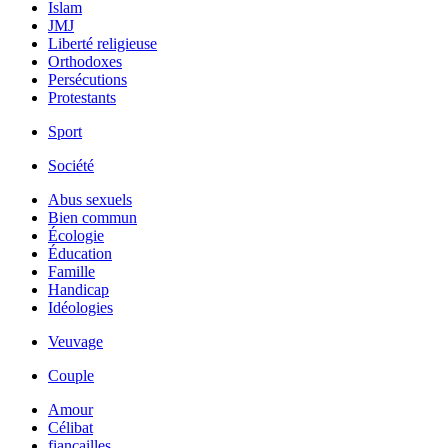
Islam
JMJ
Liberté religieuse
Orthodoxes
Persécutions
Protestants
Sport
Société
Abus sexuels
Bien commun
Écologie
Éducation
Famille
Handicap
Idéologies
Veuvage
Couple
Amour
Célibat
fiancailles