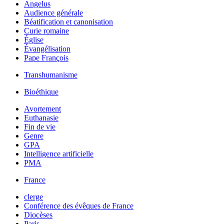
Angelus
Audience générale
Béatification et canonisation
Curie romaine
Église
Évangélisation
Pape François
Transhumanisme
Bioéthique
Avortement
Euthanasie
Fin de vie
Genre
GPA
Intelligence artificielle
PMA
France
clerge
Conférence des évêques de France
Diocèses
Paris