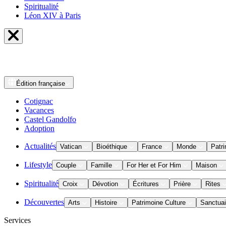
Spiritualité
Léon XIV à Paris
Édition
française
Cotignac
Vacances
Castel Gandolfo
Adoption
Actualités
Vatican
Bioéthique
France
Monde
Patri
Lifestyle
Couple
Famille
For Her et For Him
Maison
Spiritualité
Croix
Dévotion
Écritures
Prière
Rites
Découvertes
Arts
Histoire
Patrimoine Culture
Sanctuai
Services