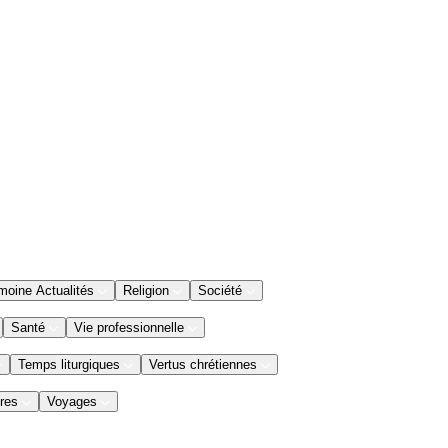
moine Actualités
Religion
Société
Santé
Vie professionnelle
Temps liturgiques
Vertus chrétiennes
res
Voyages