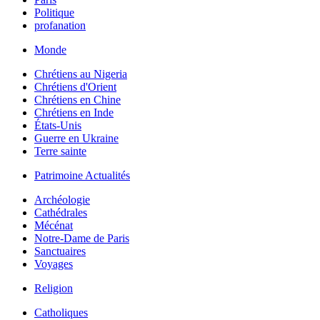
Politique
profanation
Monde
Chrétiens au Nigeria
Chrétiens d'Orient
Chrétiens en Chine
Chrétiens en Inde
États-Unis
Guerre en Ukraine
Terre sainte
Patrimoine Actualités
Archéologie
Cathédrales
Mécénat
Notre-Dame de Paris
Sanctuaires
Voyages
Religion
Catholiques