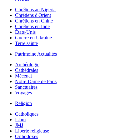
Chrétiens au Nigeria
Chrétiens d'Orient
Chrétiens en Chine
Chrétiens en Inde
États-Unis
Guerre en Ukraine
Terre sainte
Patrimoine Actualités
Archéologie
Cathédrales
Mécénat
Notre-Dame de Paris
Sanctuaires
Voyages
Religion
Catholiques
Islam
JMJ
Liberté religieuse
Orthodoxes