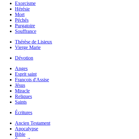
Exorcisme
Hérésie
Mort
Péchés
Purgatoire
Souffrance
Thérèse de Lisieux
Vierge Marie
Dévotion
Anges
Esprit saint
François d'Assise
Jésus
Miracle
Reliques
Saints
Écritures
Ancien Testament
Apocalypse
Bible