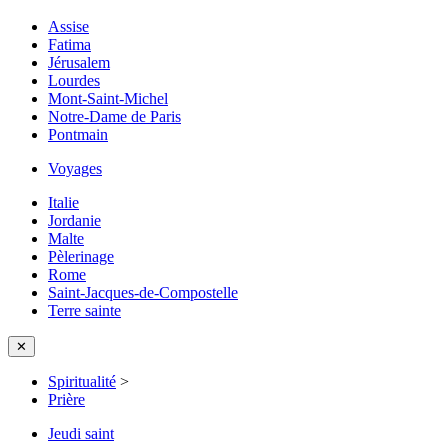
Assise
Fatima
Jérusalem
Lourdes
Mont-Saint-Michel
Notre-Dame de Paris
Pontmain
Voyages
Italie
Jordanie
Malte
Pèlerinage
Rome
Saint-Jacques-de-Compostelle
Terre sainte
✕
Spiritualité
>
Prière
Jeudi saint