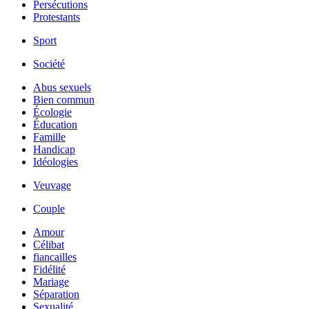
Persécutions
Protestants
Sport
Société
Abus sexuels
Bien commun
Écologie
Éducation
Famille
Handicap
Idéologies
Veuvage
Couple
Amour
Célibat
fiancailles
Fidélité
Mariage
Séparation
Sexualité