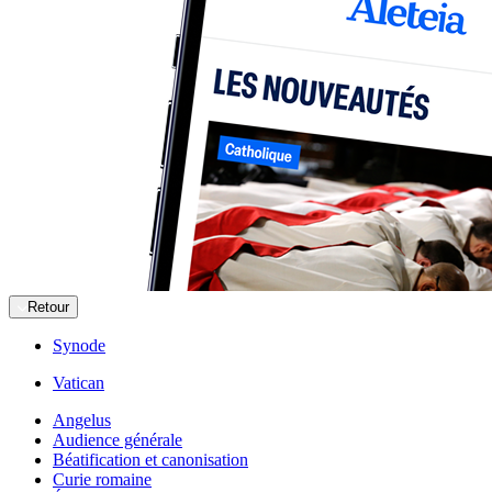
Retour
Synode
Vatican
Angelus
Audience générale
Béatification et canonisation
Curie romaine