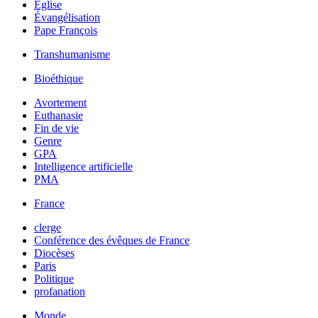
Église
Évangélisation
Pape François
Transhumanisme
Bioéthique
Avortement
Euthanasie
Fin de vie
Genre
GPA
Intelligence artificielle
PMA
France
clerge
Conférence des évêques de France
Diocèses
Paris
Politique
profanation
Monde