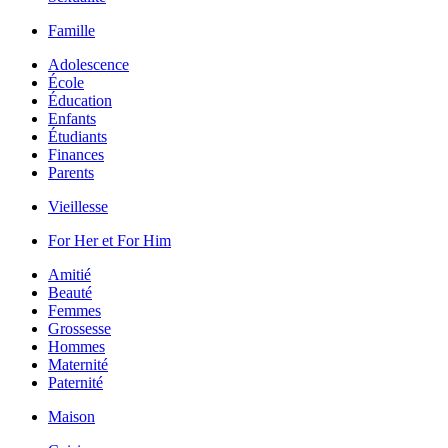
Famille
Adolescence
École
Éducation
Enfants
Étudiants
Finances
Parents
Vieillesse
For Her et For Him
Amitié
Beauté
Femmes
Grossesse
Hommes
Maternité
Paternité
Maison