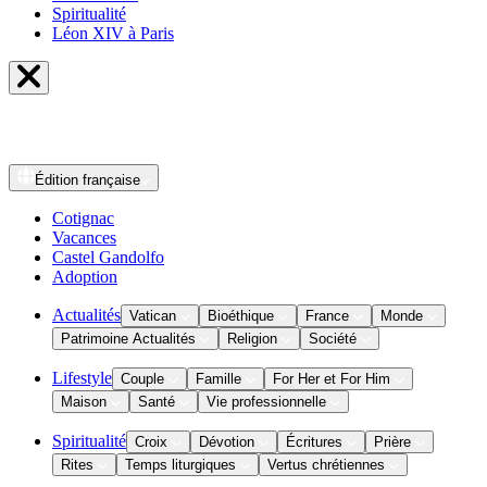
Spiritualité
Léon XIV à Paris
Édition
française
Cotignac
Vacances
Castel Gandolfo
Adoption
Actualités
Vatican
Bioéthique
France
Monde
Patrimoine Actualités
Religion
Société
Lifestyle
Couple
Famille
For Her et For Him
Maison
Santé
Vie professionnelle
Spiritualité
Croix
Dévotion
Écritures
Prière
Rites
Temps liturgiques
Vertus chrétiennes