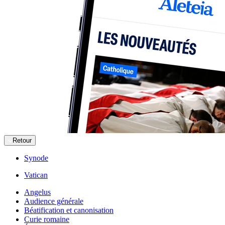
Retour
Synode
Vatican
Angelus
Audience générale
Béatification et canonisation
Curie romaine