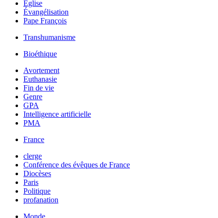
Église
Évangélisation
Pape François
Transhumanisme
Bioéthique
Avortement
Euthanasie
Fin de vie
Genre
GPA
Intelligence artificielle
PMA
France
clerge
Conférence des évêques de France
Diocèses
Paris
Politique
profanation
Monde