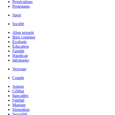
Persécutions
Protestants
Sport
Société
Abus sexuels
Bien commun
Écologie
Éducation
Famille
Handicap
Idéologies
Veuvage
Couple
Amour
Célibat
fiancailles
Fidélité
Mariage
Séparation
Sexualité