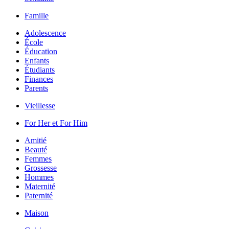
Famille
Adolescence
École
Éducation
Enfants
Étudiants
Finances
Parents
Vieillesse
For Her et For Him
Amitié
Beauté
Femmes
Grossesse
Hommes
Maternité
Paternité
Maison