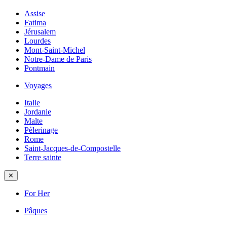
Assise
Fatima
Jérusalem
Lourdes
Mont-Saint-Michel
Notre-Dame de Paris
Pontmain
Voyages
Italie
Jordanie
Malte
Pèlerinage
Rome
Saint-Jacques-de-Compostelle
Terre sainte
✕
For Her
Pâques