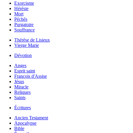
Exorcisme
Hérésie
Mort
Péchés
Purgatoire
Souffrance
Thérèse de Lisieux
Vierge Marie
Dévotion
Anges
Esprit saint
François d'Assise
Jésus
Miracle
Reliques
Saints
Écritures
Ancien Testament
Apocalypse
Bible