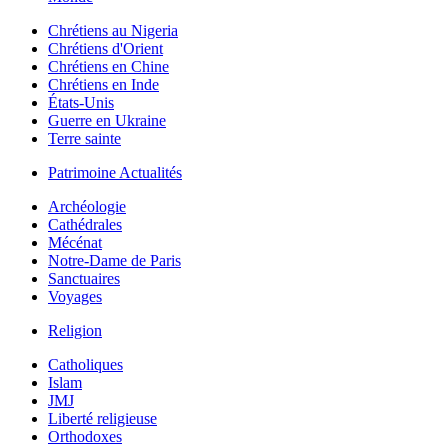
Chrétiens au Nigeria
Chrétiens d'Orient
Chrétiens en Chine
Chrétiens en Inde
États-Unis
Guerre en Ukraine
Terre sainte
Patrimoine Actualités
Archéologie
Cathédrales
Mécénat
Notre-Dame de Paris
Sanctuaires
Voyages
Religion
Catholiques
Islam
JMJ
Liberté religieuse
Orthodoxes