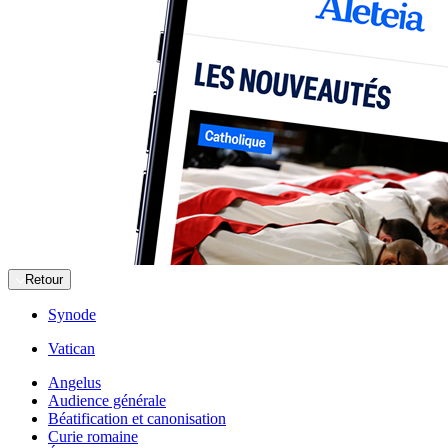
Retour
Synode
Vatican
Angelus
Audience générale
Béatification et canonisation
Curie romaine