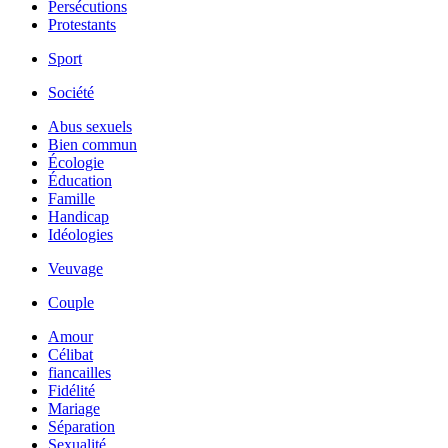
Persécutions
Protestants
Sport
Société
Abus sexuels
Bien commun
Écologie
Éducation
Famille
Handicap
Idéologies
Veuvage
Couple
Amour
Célibat
fiancailles
Fidélité
Mariage
Séparation
Sexualité