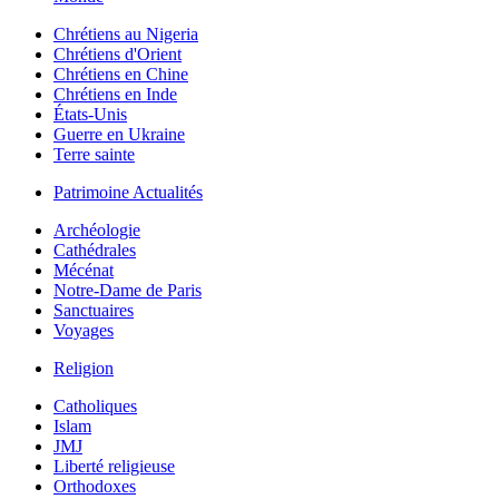
Chrétiens au Nigeria
Chrétiens d'Orient
Chrétiens en Chine
Chrétiens en Inde
États-Unis
Guerre en Ukraine
Terre sainte
Patrimoine Actualités
Archéologie
Cathédrales
Mécénat
Notre-Dame de Paris
Sanctuaires
Voyages
Religion
Catholiques
Islam
JMJ
Liberté religieuse
Orthodoxes