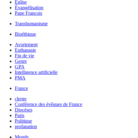
Église
Évangélisation
Pape François
Transhumanisme
Bioéthique
Avortement
Euthanasie
Fin de vie
Genre
GPA
Intelligence artificielle
PMA
France
clerge
Conférence des évêques de France
Diocèses
Paris
Politique
profanation
Monde