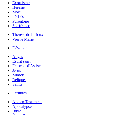
Exorcisme
Hérésie
Mort
Péchés
Purgatoire
Souffrance
Thérèse de Lisieux
Vierge Marie
Dévotion
Anges
Esprit saint
François d'Assise
Jésus
Miracle
Reliques
Saints
Écritures
Ancien Testament
Apocalypse
Bible