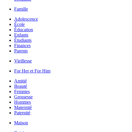
Famille
Adolescence
École
Éducation
Enfants
Étudiants
Finances
Parents
Vieillesse
For Her et For Him
Amitié
Beauté
Femmes
Grossesse
Hommes
Maternité
Paternité
Maison