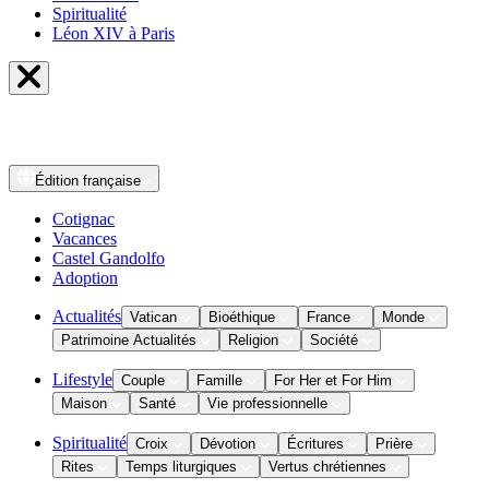
Spiritualité
Léon XIV à Paris
Édition
française
Cotignac
Vacances
Castel Gandolfo
Adoption
Actualités
Vatican
Bioéthique
France
Monde
Patrimoine Actualités
Religion
Société
Lifestyle
Couple
Famille
For Her et For Him
Maison
Santé
Vie professionnelle
Spiritualité
Croix
Dévotion
Écritures
Prière
Rites
Temps liturgiques
Vertus chrétiennes