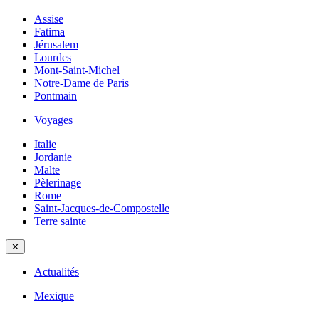
Assise
Fatima
Jérusalem
Lourdes
Mont-Saint-Michel
Notre-Dame de Paris
Pontmain
Voyages
Italie
Jordanie
Malte
Pèlerinage
Rome
Saint-Jacques-de-Compostelle
Terre sainte
✕
Actualités
Mexique