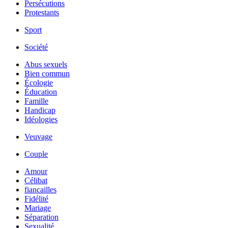
Persécutions
Protestants
Sport
Société
Abus sexuels
Bien commun
Écologie
Éducation
Famille
Handicap
Idéologies
Veuvage
Couple
Amour
Célibat
fiancailles
Fidélité
Mariage
Séparation
Sexualité