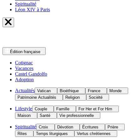
Spiritualité
Léon XIV à Paris
Édition
française
Cotignac
Vacances
Castel Gandolfo
Adoption
Actualités
Vatican
Bioéthique
France
Monde
Patrimoine Actualités
Religion
Société
Lifestyle
Couple
Famille
For Her et For Him
Maison
Santé
Vie professionnelle
Spiritualité
Croix
Dévotion
Écritures
Prière
Rites
Temps liturgiques
Vertus chrétiennes