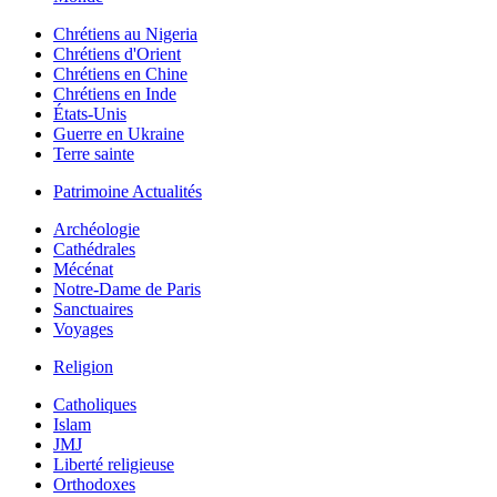
Chrétiens au Nigeria
Chrétiens d'Orient
Chrétiens en Chine
Chrétiens en Inde
États-Unis
Guerre en Ukraine
Terre sainte
Patrimoine Actualités
Archéologie
Cathédrales
Mécénat
Notre-Dame de Paris
Sanctuaires
Voyages
Religion
Catholiques
Islam
JMJ
Liberté religieuse
Orthodoxes