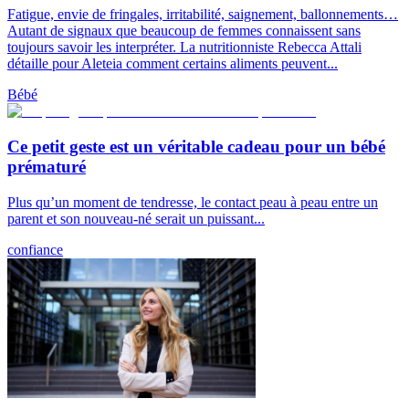
Fatigue, envie de fringales, irritabilité, saignement, ballonnements…
Autant de signaux que beaucoup de femmes connaissent sans
toujours savoir les interpréter. La nutritionniste Rebecca Attali
détaille pour Aleteia comment certains aliments peuvent...
Bébé
Ce petit geste est un véritable cadeau pour un bébé
prématuré
Plus qu’un moment de tendresse, le contact peau à peau entre un
parent et son nouveau-né serait un puissant...
confiance