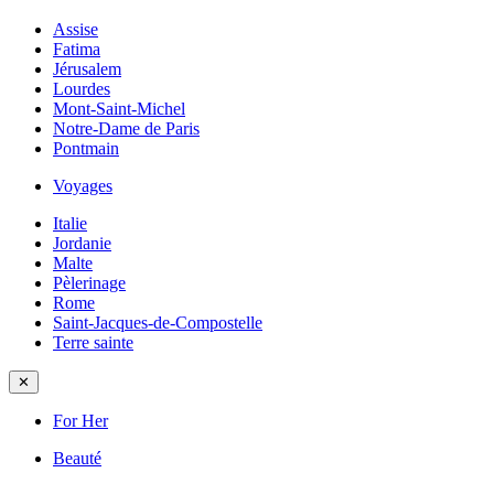
Assise
Fatima
Jérusalem
Lourdes
Mont-Saint-Michel
Notre-Dame de Paris
Pontmain
Voyages
Italie
Jordanie
Malte
Pèlerinage
Rome
Saint-Jacques-de-Compostelle
Terre sainte
✕
For Her
Beauté