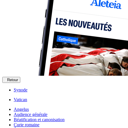
Retour
Synode
Vatican
Angelus
Audience générale
Béatification et canonisation
Curie romaine