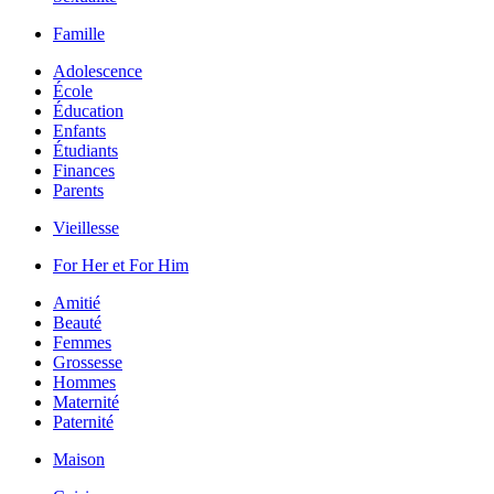
Famille
Adolescence
École
Éducation
Enfants
Étudiants
Finances
Parents
Vieillesse
For Her et For Him
Amitié
Beauté
Femmes
Grossesse
Hommes
Maternité
Paternité
Maison