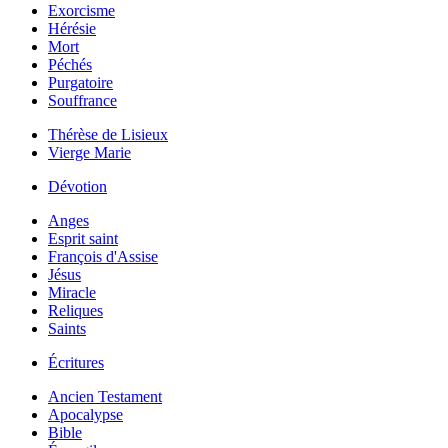
Exorcisme
Hérésie
Mort
Péchés
Purgatoire
Souffrance
Thérèse de Lisieux
Vierge Marie
Dévotion
Anges
Esprit saint
François d'Assise
Jésus
Miracle
Reliques
Saints
Écritures
Ancien Testament
Apocalypse
Bible