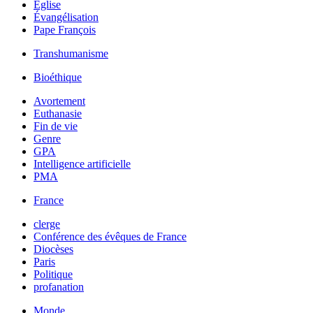
Église
Évangélisation
Pape François
Transhumanisme
Bioéthique
Avortement
Euthanasie
Fin de vie
Genre
GPA
Intelligence artificielle
PMA
France
clerge
Conférence des évêques de France
Diocèses
Paris
Politique
profanation
Monde