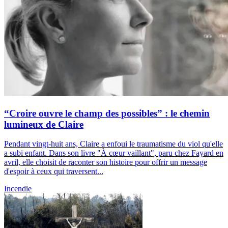
“Croire ouvre le champ des possibles” : le chemin
lumineux de Claire
Pendant vingt-huit ans, Claire a enfoui le traumatisme du viol qu'elle
a subi enfant. Dans son livre "À cœur vaillant", paru chez Fayard en
avril, elle choisit de raconter son histoire pour offrir un message
d'espoir à ceux qui traversent...
Incendie