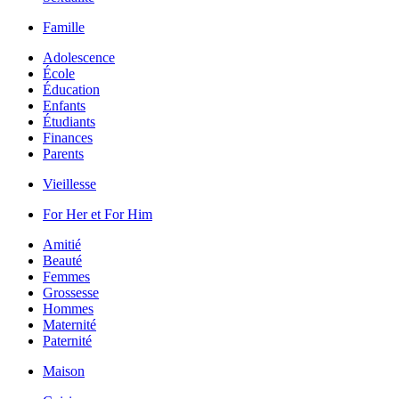
Famille
Adolescence
École
Éducation
Enfants
Étudiants
Finances
Parents
Vieillesse
For Her et For Him
Amitié
Beauté
Femmes
Grossesse
Hommes
Maternité
Paternité
Maison