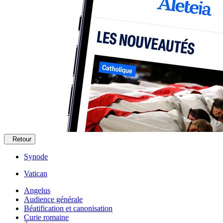
Retour
Synode
Vatican
Angelus
Audience générale
Béatification et canonisation
Curie romaine