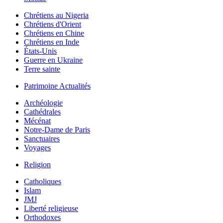
Chrétiens au Nigeria
Chrétiens d'Orient
Chrétiens en Chine
Chrétiens en Inde
États-Unis
Guerre en Ukraine
Terre sainte
Patrimoine Actualités
Archéologie
Cathédrales
Mécénat
Notre-Dame de Paris
Sanctuaires
Voyages
Religion
Catholiques
Islam
JMJ
Liberté religieuse
Orthodoxes