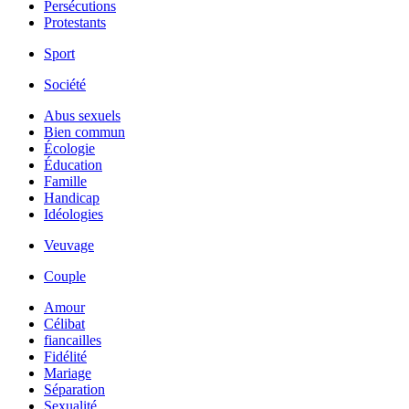
Persécutions
Protestants
Sport
Société
Abus sexuels
Bien commun
Écologie
Éducation
Famille
Handicap
Idéologies
Veuvage
Couple
Amour
Célibat
fiancailles
Fidélité
Mariage
Séparation
Sexualité