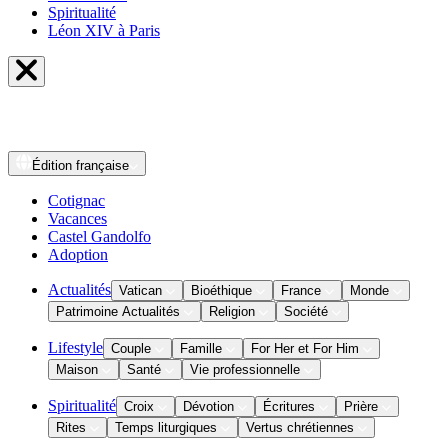
Spiritualité
Léon XIV à Paris
Édition
française
Cotignac
Vacances
Castel Gandolfo
Adoption
Actualités
Vatican
Bioéthique
France
Monde
Patrimoine Actualités
Religion
Société
Lifestyle
Couple
Famille
For Her et For Him
Maison
Santé
Vie professionnelle
Spiritualité
Croix
Dévotion
Écritures
Prière
Rites
Temps liturgiques
Vertus chrétiennes