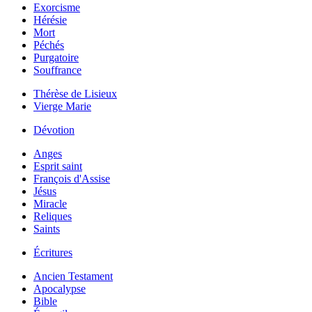
Exorcisme
Hérésie
Mort
Péchés
Purgatoire
Souffrance
Thérèse de Lisieux
Vierge Marie
Dévotion
Anges
Esprit saint
François d'Assise
Jésus
Miracle
Reliques
Saints
Écritures
Ancien Testament
Apocalypse
Bible