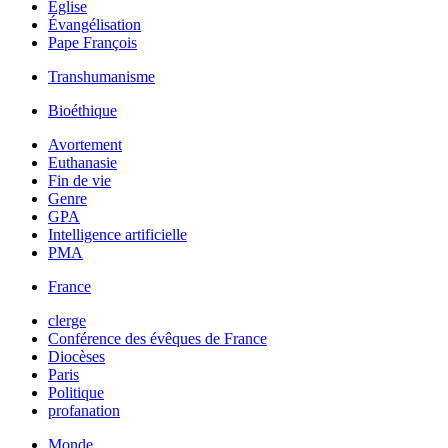
Église
Évangélisation
Pape François
Transhumanisme
Bioéthique
Avortement
Euthanasie
Fin de vie
Genre
GPA
Intelligence artificielle
PMA
France
clerge
Conférence des évêques de France
Diocèses
Paris
Politique
profanation
Monde