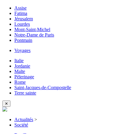
Assise
Fatima
Jérusalem
Lourdes
Mont-Saint-Michel
Notre-Dame de Paris
Pontmain
Voyages
Italie
Jordanie
Malte
Pèlerinage
Rome
Saint-Jacques-de-Compostelle
Terre sainte
✕
Actualités
>
Société