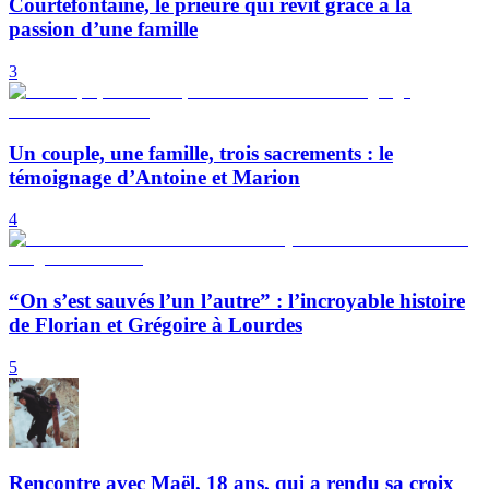
Courtefontaine, le prieuré qui revit grâce à la
passion d’une famille
3
Un couple, une famille, trois sacrements : le
témoignage d’Antoine et Marion
4
“On s’est sauvés l’un l’autre” : l’incroyable histoire
de Florian et Grégoire à Lourdes
5
Rencontre avec Maël, 18 ans, qui a rendu sa croix