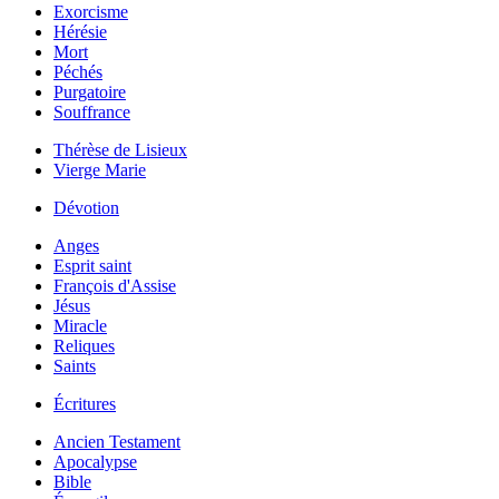
Exorcisme
Hérésie
Mort
Péchés
Purgatoire
Souffrance
Thérèse de Lisieux
Vierge Marie
Dévotion
Anges
Esprit saint
François d'Assise
Jésus
Miracle
Reliques
Saints
Écritures
Ancien Testament
Apocalypse
Bible