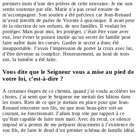
premiers mots d’une des prières de cette neuvaine. Je me suis
sentie soutenue par elle. Marie n’a pas cessé ensuite de
m’accompagner. Son soutien a été précieux car Jean-Renaud
m’avait interdit de parler de Vicente à quiconque. Il avait peur
de la réaction de ses enfants, de nos familles. Il voulait les
protéger. Mais pour moi, les protéger, c’était être vraie avec
eux, leur éviter le poison inutile qu’un secret de famille peut
faire naître dans les coeurs. Garder le secret a donc été
insupportable. J’avais l’impression de porter la croix avec lui,
d’être devenue sa complice. Heureusement, au bout de trois
ans, la lumière a été faite.
Vous dite que le Seigneur vous a mise au pied de
votre foi, c’est-à-dire ?
A certaines étapes de ce chemin, quand j’ai voulu accélérer les
choses, j’ai senti que le Seigneur me mettait des bâtons dans
les roues. Rien de ce que je mettais en place pour que Jean-
Renaud rencontre son fils, ou que mon beau-père soit au
courant, ne fonctionnait. J’allais trop vite par rapport à ce
qu’était capable de faire mon mari. Avec du recul, ce silence
imposé m’a permis de me préparer doucement à l’existence de
son fils, de faire le deuil d’un premier schéma de famille idéal.