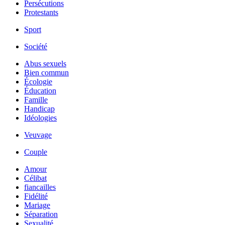
Persécutions
Protestants
Sport
Société
Abus sexuels
Bien commun
Écologie
Éducation
Famille
Handicap
Idéologies
Veuvage
Couple
Amour
Célibat
fiancailles
Fidélité
Mariage
Séparation
Sexualité