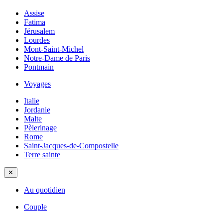
Assise
Fatima
Jérusalem
Lourdes
Mont-Saint-Michel
Notre-Dame de Paris
Pontmain
Voyages
Italie
Jordanie
Malte
Pèlerinage
Rome
Saint-Jacques-de-Compostelle
Terre sainte
✕
Au quotidien
Couple