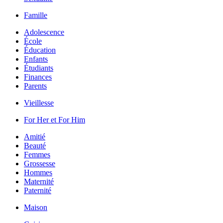
Famille
Adolescence
École
Éducation
Enfants
Étudiants
Finances
Parents
Vieillesse
For Her et For Him
Amitié
Beauté
Femmes
Grossesse
Hommes
Maternité
Paternité
Maison