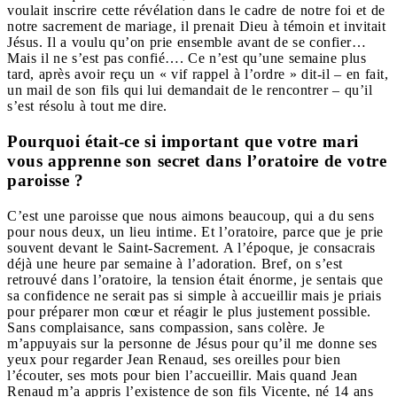
voulait inscrire cette révélation dans le cadre de notre foi et de
notre sacrement de mariage, il prenait Dieu à témoin et invitait
Jésus. Il a voulu qu’on prie ensemble avant de se confier…
Mais il ne s’est pas confié…. Ce n’est qu’une semaine plus
tard, après avoir reçu un « vif rappel à l’ordre » dit-il – en fait,
un mail de son fils qui lui demandait de le rencontrer – qu’il
s’est résolu à tout me dire.
Pourquoi était-ce si important que votre mari
vous apprenne son secret dans l’oratoire de votre
paroisse ?
C’est une paroisse que nous aimons beaucoup, qui a du sens
pour nous deux, un lieu intime. Et l’oratoire, parce que je prie
souvent devant le Saint-Sacrement. A l’époque, je consacrais
déjà une heure par semaine à l’adoration. Bref, on s’est
retrouvé dans l’oratoire, la tension était énorme, je sentais que
sa confidence ne serait pas si simple à accueillir mais je priais
pour préparer mon cœur et réagir le plus justement possible.
Sans complaisance, sans compassion, sans colère. Je
m’appuyais sur la personne de Jésus pour qu’il me donne ses
yeux pour regarder Jean Renaud, ses oreilles pour bien
l’écouter, ses mots pour bien l’accueillir. Mais quand Jean
Renaud m’a appris l’existence de son fils Vicente, né 14 ans