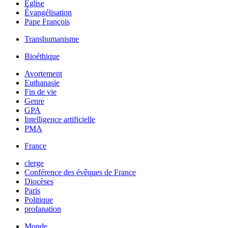
Église
Évangélisation
Pape François
Transhumanisme
Bioéthique
Avortement
Euthanasie
Fin de vie
Genre
GPA
Intelligence artificielle
PMA
France
clerge
Conférence des évêques de France
Diocèses
Paris
Politique
profanation
Monde