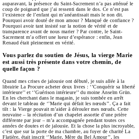
auparavant, la présence du Saint-Sacrement n’a pas atténué le
coup de poignard que j’ai ressenti dans le dos. Ce n’est pas
l’existence de l’enfant qui m’anéantissait mais le non dit.
Pourquoi avoir douté de mon amour ? Manqué de confiance ?
Pourquoi avoir tant insisté sur la notion de vérité et de
transparence avant de nous marier ? Par contre, le Saint-
Sacrement m’a offert une lueur d’espérance : enfin, Jean
Renaud était pleinement en vérité.
Vous parlez du soutien de Jésus, la vierge Marie
est aussi très présente dans votre chemin, de
quelle façon ?
Quand mes crises de jalousie ont débuté, je suis allée à la
librairie La Procure acheter deux livres : ‘’Conquérir sa liberté
intérieure’’ et ‘’Guérison intérieure’’ du moine Anselm Grün.
En les cherchant dans le magasin, je suis tombée en arrêt
devant le tableau de ‘’Marie qui défait les nœuds’’. Ça a fait
tilt : la Vierge pouvait m’aider à dérouler mes nœuds. Cette
neuvaine – la récitation d’un chapelet assortie d’une prière
différente par jour – m’a accompagnée pendant toutes ces
années de doutes et de jalousie. Et la chose la plus incroyable,
c’est que sur la porte de ma chambre, au foyer de charité La
Flatière, était inscrit ‘’Marie, Mère du Bel Amour’’, les