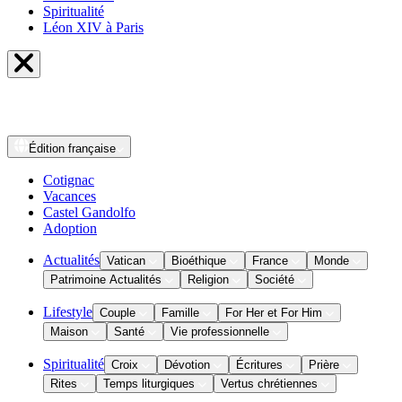
Spiritualité
Léon XIV à Paris
Édition
française
Cotignac
Vacances
Castel Gandolfo
Adoption
Actualités
Vatican
Bioéthique
France
Monde
Patrimoine Actualités
Religion
Société
Lifestyle
Couple
Famille
For Her et For Him
Maison
Santé
Vie professionnelle
Spiritualité
Croix
Dévotion
Écritures
Prière
Rites
Temps liturgiques
Vertus chrétiennes