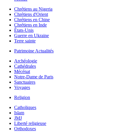
Chrétiens au Nigeria
Chrétiens d'Orient
Chrétiens en Chine
Chrétiens en Inde
États-Unis
Guerre en Ukraine
Terre sainte
Patrimoine Actualités
Archéologie
Cathédrales
Mécénat
Notre-Dame de Paris
Sanctuaires
Voyages
Religion
Catholiques
Islam
JMJ
Liberté religieuse
Orthodoxes