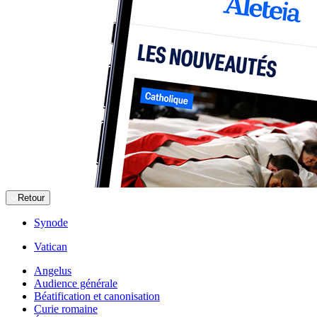
Retour
Synode
Vatican
Angelus
Audience générale
Béatification et canonisation
Curie romaine