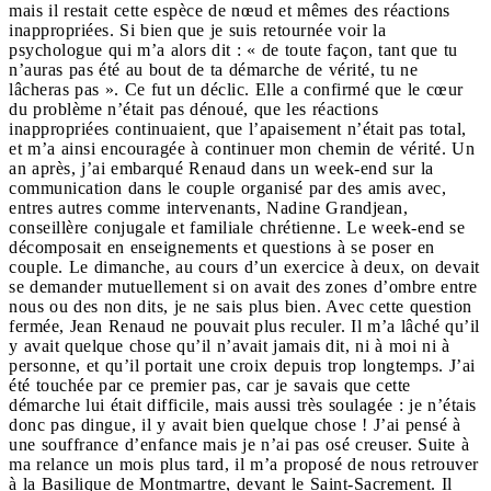
mais il restait cette espèce de nœud et mêmes des réactions
inappropriées. Si bien que je suis retournée voir la
psychologue qui m’a alors dit : « de toute façon, tant que tu
n’auras pas été au bout de ta démarche de vérité, tu ne
lâcheras pas ». Ce fut un déclic. Elle a confirmé que le cœur
du problème n’était pas dénoué, que les réactions
inappropriées continuaient, que l’apaisement n’était pas total,
et m’a ainsi encouragée à continuer mon chemin de vérité. Un
an après, j’ai embarqué Renaud dans un week-end sur la
communication dans le couple organisé par des amis avec,
entres autres comme intervenants, Nadine Grandjean,
conseillère conjugale et familiale chrétienne. Le week-end se
décomposait en enseignements et questions à se poser en
couple. Le dimanche, au cours d’un exercice à deux, on devait
se demander mutuellement si on avait des zones d’ombre entre
nous ou des non dits, je ne sais plus bien. Avec cette question
fermée, Jean Renaud ne pouvait plus reculer. Il m’a lâché qu’il
y avait quelque chose qu’il n’avait jamais dit, ni à moi ni à
personne, et qu’il portait une croix depuis trop longtemps. J’ai
été touchée par ce premier pas, car je savais que cette
démarche lui était difficile, mais aussi très soulagée : je n’étais
donc pas dingue, il y avait bien quelque chose ! J’ai pensé à
une souffrance d’enfance mais je n’ai pas osé creuser. Suite à
ma relance un mois plus tard, il m’a proposé de nous retrouver
à la Basilique de Montmartre, devant le Saint-Sacrement. Il