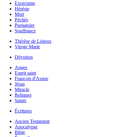
Exorcisme
Hérésie
Mort
Péchés
Purgatoire
Souffrance
Thérèse de Lisieux
Vierge Marie
Dévotion
Anges
Esprit saint
François d'Assise
Jésus
Miracle
Reliques
Saints
Écritures
Ancien Testament
Apocalypse
Bible