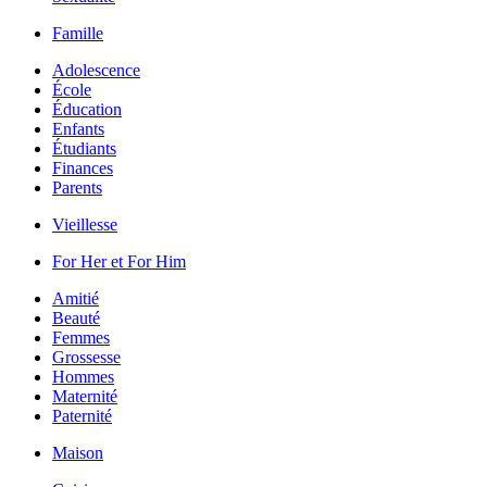
Famille
Adolescence
École
Éducation
Enfants
Étudiants
Finances
Parents
Vieillesse
For Her et For Him
Amitié
Beauté
Femmes
Grossesse
Hommes
Maternité
Paternité
Maison