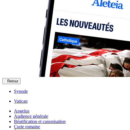
Retour
Synode
Vatican
Angelus
Audience générale
Béatification et canonisation
Curie romaine