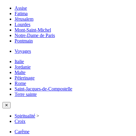
Assise
Fatima
Jérusalem
Lourdes
Mont-Saint-Michel
Notre-Dame de Paris
Pontmain
Voyages
Italie
Jordanie
Malte
Pèlerinage
Rome
Saint-Jacques-de-Compostelle
Terre sainte
✕
Spiritualité
>
Croix
Carême