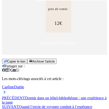
prix de vente:
12€
ACHETER LE PRODUIT
Copier le lien
Archiver l'article
Partager sur
:
Les mots-clés/tags associés à cet article :
Carême
Diable
PRÉCÉDENT
Dormir dans un hôtel-bibliothèque : une expérience à
la page
SUIVANT
Quand l’envie de voyager conduit à l’espérance