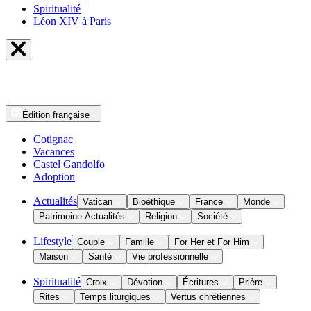
Spiritualité
Léon XIV à Paris
Édition
française
Cotignac
Vacances
Castel Gandolfo
Adoption
Actualités
Vatican
Bioéthique
France
Monde
Patrimoine Actualités
Religion
Société
Lifestyle
Couple
Famille
For Her et For Him
Maison
Santé
Vie professionnelle
Spiritualité
Croix
Dévotion
Écritures
Prière
Rites
Temps liturgiques
Vertus chrétiennes