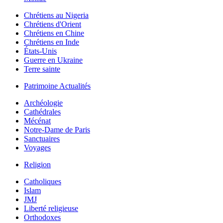
Chrétiens au Nigeria
Chrétiens d'Orient
Chrétiens en Chine
Chrétiens en Inde
États-Unis
Guerre en Ukraine
Terre sainte
Patrimoine Actualités
Archéologie
Cathédrales
Mécénat
Notre-Dame de Paris
Sanctuaires
Voyages
Religion
Catholiques
Islam
JMJ
Liberté religieuse
Orthodoxes