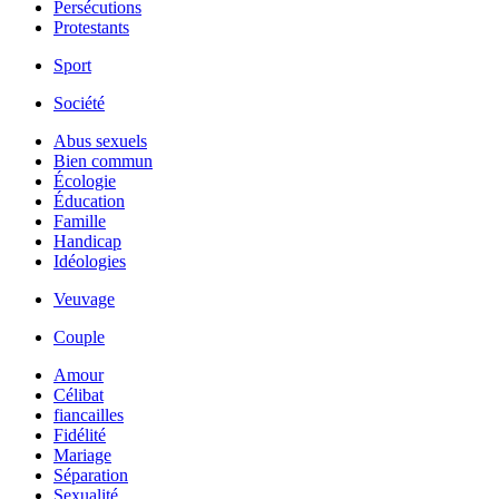
Persécutions
Protestants
Sport
Société
Abus sexuels
Bien commun
Écologie
Éducation
Famille
Handicap
Idéologies
Veuvage
Couple
Amour
Célibat
fiancailles
Fidélité
Mariage
Séparation
Sexualité