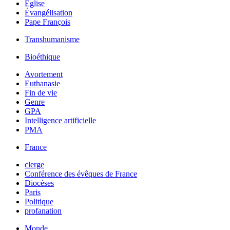
Église
Évangélisation
Pape François
Transhumanisme
Bioéthique
Avortement
Euthanasie
Fin de vie
Genre
GPA
Intelligence artificielle
PMA
France
clerge
Conférence des évêques de France
Diocèses
Paris
Politique
profanation
Monde