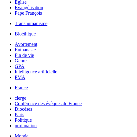
Église
Évangélisation
Pape François
Transhumanisme
Bioéthique
Avortement
Euthanasie
Fin de vie
Genre
GPA
Intelligence artificielle
PMA
France
clerge
Conférence des évêques de France
Diocèses
Paris
Politique
profanation
Monde