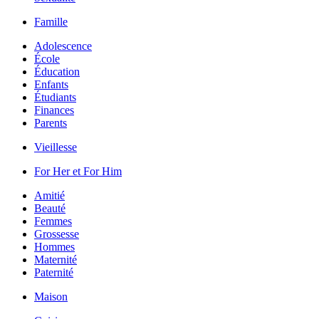
Famille
Adolescence
École
Éducation
Enfants
Étudiants
Finances
Parents
Vieillesse
For Her et For Him
Amitié
Beauté
Femmes
Grossesse
Hommes
Maternité
Paternité
Maison