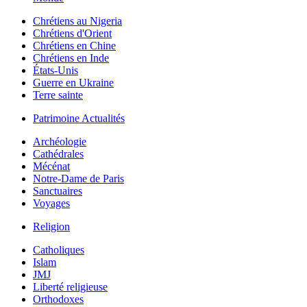
Chrétiens au Nigeria
Chrétiens d'Orient
Chrétiens en Chine
Chrétiens en Inde
États-Unis
Guerre en Ukraine
Terre sainte
Patrimoine Actualités
Archéologie
Cathédrales
Mécénat
Notre-Dame de Paris
Sanctuaires
Voyages
Religion
Catholiques
Islam
JMJ
Liberté religieuse
Orthodoxes