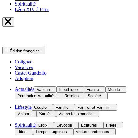
Spiritualité
Léon XIV à Paris
Édition
française
Cotignac
Vacances
Castel Gandolfo
Adoption
Actualités
Vatican
Bioéthique
France
Monde
Patrimoine Actualités
Religion
Société
Lifestyle
Couple
Famille
For Her et For Him
Maison
Santé
Vie professionnelle
Spiritualité
Croix
Dévotion
Écritures
Prière
Rites
Temps liturgiques
Vertus chrétiennes