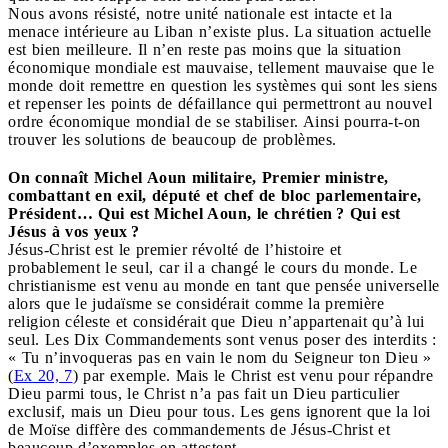
Nous avons résisté, notre unité nationale est intacte et la
menace intérieure au Liban n’existe plus. La situation actuelle
est bien meilleure. Il n’en reste pas moins que la situation
économique mondiale est mauvaise, tellement mauvaise que le
monde doit remettre en question les systèmes qui sont les siens
et repenser les points de défaillance qui permettront au nouvel
ordre économique mondial de se stabiliser. Ainsi pourra-t-on
trouver les solutions de beaucoup de problèmes.
On connaît Michel Aoun militaire, Premier ministre,
combattant en exil, député et chef de bloc parlementaire,
Président… Qui est Michel Aoun, le chrétien ? Qui est
Jésus à vos yeux ?
Jésus-Christ est le premier révolté de l’histoire et
probablement le seul, car il a changé le cours du monde. Le
christianisme est venu au monde en tant que pensée universelle
alors que le judaïsme se considérait comme la première
religion céleste et considérait que Dieu n’appartenait qu’à lui
seul. Les Dix Commandements sont venus poser des interdits :
« Tu n’invoqueras pas en vain le nom du Seigneur ton Dieu »
(
Ex 20, 7
) par exemple. Mais le Christ est venu pour répandre
Dieu parmi tous, le Christ n’a pas fait un Dieu particulier
exclusif, mais un Dieu pour tous. Les gens ignorent que la loi
de Moïse diffère des commandements de Jésus-Christ et
beaucoup d’exemples en attestent.