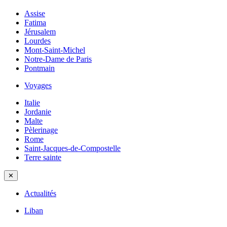
Assise
Fatima
Jérusalem
Lourdes
Mont-Saint-Michel
Notre-Dame de Paris
Pontmain
Voyages
Italie
Jordanie
Malte
Pèlerinage
Rome
Saint-Jacques-de-Compostelle
Terre sainte
✕
Actualités
Liban