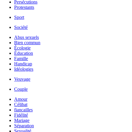
Persécutions
Protestants
Sport
Société
Abus sexuels
Bien commun
Écologie
Éducation
Famille
Handicap
Idéologies
Veuvage
Couple
Amour
Célibat
fiancailles
Fidélité
Mariage
Séparation
Sexualité