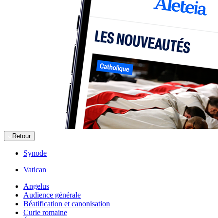
Retour
Synode
Vatican
Angelus
Audience générale
Béatification et canonisation
Curie romaine