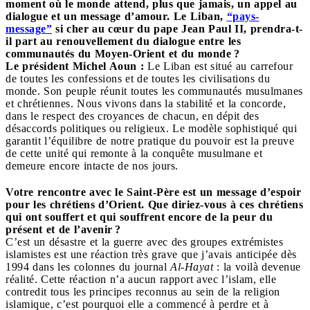
moment où le monde attend, plus que jamais, un appel au
dialogue et un message d’amour. Le Liban,
“pays-
message”
si cher au cœur du pape Jean Paul II, prendra-t-
il part au renouvellement du dialogue entre les
communautés du Moyen-Orient et du monde ?
Le président Michel Aoun :
Le Liban est situé au carrefour
de toutes les confessions et de toutes les civilisations du
monde. Son peuple réunit toutes les communautés musulmanes
et chrétiennes. Nous vivons dans la stabilité et la concorde,
dans le respect des croyances de chacun, en dépit des
désaccords politiques ou religieux. Le modèle sophistiqué qui
garantit l’équilibre de notre pratique du pouvoir est la preuve
de cette unité qui remonte à la conquête musulmane et
demeure encore intacte de nos jours.
Votre rencontre avec le Saint-Père est un message d’espoir
pour les chrétiens d’Orient. Que diriez-vous à ces chrétiens
qui ont souffert et qui souffrent encore de la peur du
présent et de l’avenir ?
C’est un désastre et la guerre avec des groupes extrémistes
islamistes est une réaction très grave que j’avais anticipée dès
1994 dans les colonnes du journal
Al-Hayat
: la voilà devenue
réalité. Cette réaction n’a aucun rapport avec l’islam, elle
contredit tous les principes reconnus au sein de la religion
islamique, c’est pourquoi elle a commencé à perdre et à