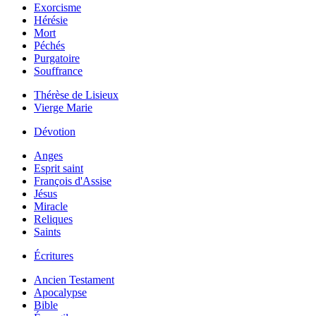
Exorcisme
Hérésie
Mort
Péchés
Purgatoire
Souffrance
Thérèse de Lisieux
Vierge Marie
Dévotion
Anges
Esprit saint
François d'Assise
Jésus
Miracle
Reliques
Saints
Écritures
Ancien Testament
Apocalypse
Bible