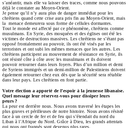
s’anéantir, mais elle va laisser des traces, comme nous pouvons
déjà le constater au Moyen-Orient.
Je pense qu’il n’y aura plus de danger immédiat pour les
chrétiens quand cette crise aura pris fin au Moyen-Orient, mais
la menace demeurera sous forme de cellules dormantes.
Tout le monde est affecté par ce phénomène, chrétiens comme
musulmans. En Syrie, des mosquées et des églises ont été les
victimes de destructions massives. Les chrétiens ne s’étant pas
opposé frontalement au pouvoir, ils ont été visés par les
terroristes et ont subi les mêmes menaces que les autres. Les
chrétiens participent au mouvement de résistance en Syrie, ils
ont résisté côte à côte avec les musulmans et ils doivent
pouvoir retourner dans leurs foyers. Plus d’un million et demi
de Syriens immigrés et un demi-million de Palestiniens doivent
également retourner chez eux dès que la sécurité sera rétablie
dans leur pays. Les chrétiens en font partie.
Votre élection a apporté de l’espoir à la jeunesse libanaise.
Quel message leur réservez-vous pour dissiper leurs
peurs ?
La peur est derrière nous. Nous avons traversé les étapes les
plus graves et périlleuses de notre histoire. Nous avons résisté
face à un cercle de fer et de feu qui s’étendait du nord du
Liban à l’Afrique du Nord. Grâce à Dieu, les grands attentats
qui nous ont frappés sont devenus plus rares.