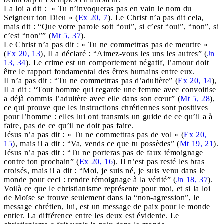
La loi a dit : « Tu n’invoqueras pas en vain le nom du
Seigneur ton Dieu » (
Ex 20, 7
). Le Christ n’a pas dit cela,
mais dit : “Que votre parole soit “oui”, si c’est “oui”, “non”, si
c’est “non”” (
Mt 5, 37
).
Le Christ n’a pas dit : « Tu ne commettras pas de meurtre »
(
Ex 20, 13
), Il a déclaré : “Aimez-vous les uns les autres” (
Jn
13, 34
). Le crime est un comportement négatif, l’amour doit
être le rapport fondamental des êtres humains entre eux.
Il n’a pas dit : “Tu ne commettras pas d’adultère” (
Ex 20, 14
),
Il a dit : “Tout homme qui regarde une femme avec convoitise
a déjà commis l’adultère avec elle dans son cœur” (
Mt 5, 28
),
ce qui prouve que les instructions chrétiennes sont positives
pour l’homme : elles lui ont transmis un guide de ce qu’il a à
faire, pas de ce qu’il ne doit pas faire.
Jésus n’a pas dit : « Tu ne commettras pas de vol » (
Ex 20,
15
), mais il a dit : “Va, vends ce que tu possèdes” (
Mt 19, 21
).
Jésus n’a pas dit : “Tu ne porteras pas de faux témoignage
contre ton prochain” (
Ex 20, 16
). Il n’est pas resté les bras
croisés, mais il a dit : “Moi, je suis né, je suis venu dans le
monde pour ceci : rendre témoignage à la vérité” (
Jn 18, 37
).
Voilà ce que le christianisme représente pour moi, et si la loi
de Moïse se trouve seulement dans la “non-agression”, le
message chrétien, lui, est un message de paix pour le monde
entier. La différence entre les deux est évidente. Le