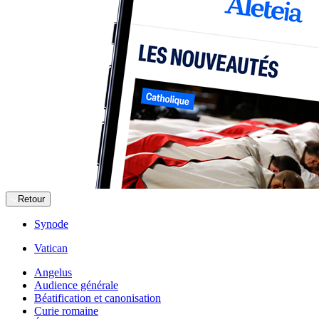
Retour
Synode
Vatican
Angelus
Audience générale
Béatification et canonisation
Curie romaine