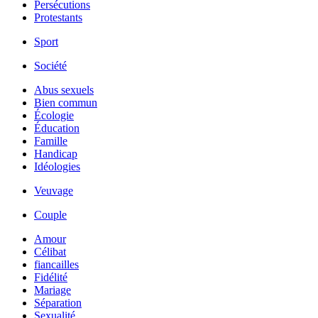
Persécutions
Protestants
Sport
Société
Abus sexuels
Bien commun
Écologie
Éducation
Famille
Handicap
Idéologies
Veuvage
Couple
Amour
Célibat
fiancailles
Fidélité
Mariage
Séparation
Sexualité