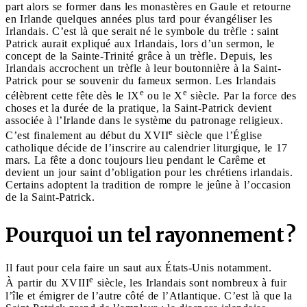
part alors se former dans les monastères en Gaule et retourne
en Irlande quelques années plus tard pour évangéliser les
Irlandais. C’est là que serait né le symbole du trèfle : saint
Patrick aurait expliqué aux Irlandais, lors d’un sermon, le
concept de la Sainte-Trinité grâce à un trèfle. Depuis, les
Irlandais accrochent un trèfle à leur boutonnière à la Saint-
Patrick pour se souvenir du fameux sermon. Les Irlandais
e
e
célèbrent cette fête dès le IX
ou le X
siècle. Par la force des
choses et la durée de la pratique, la Saint-Patrick devient
associée à l’Irlande dans le système du patronage religieux.
e
C’est finalement au début du XVII
siècle que l’Église
catholique décide de l’inscrire au calendrier liturgique, le 17
mars. La fête a donc toujours lieu pendant le Carême et
devient un jour saint d’obligation pour les chrétiens irlandais.
Certains adoptent la tradition de rompre le jeûne à l’occasion
de la Saint-Patrick.
Pourquoi un tel rayonnement ?
Il faut pour cela faire un saut aux États-Unis notamment.
e
À partir du XVIII
siècle, les Irlandais sont nombreux à fuir
l’île et émigrer de l’autre côté de l’Atlantique. C’est là que la