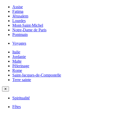
Assise
Fatima
Jérusalem
Lourdes
Mont-Saint-Michel
Notre-Dame de Paris
Pontmain
Voyages
Italie
Jordanie
Malte
Pèlerinage
Rome
Saint-Jacques-de-Compostelle
Terre sainte
✕
Spiritualité
Fêtes