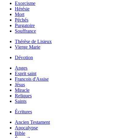
Exorcisme
Hérésie
Mort
Péchés
Purgatoire
Souffrance
Thérèse de Lisieux
Vierge Marie
Dévotion
Anges
Esprit saint
François d'Assise
Jésus
Miracle
Reliques
Saints
Écritures
Ancien Testament
Apocalypse
Bible