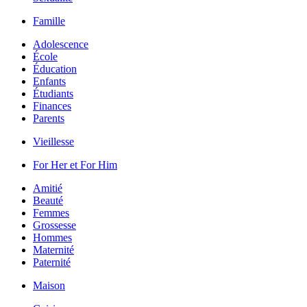
Famille
Adolescence
École
Éducation
Enfants
Étudiants
Finances
Parents
Vieillesse
For Her et For Him
Amitié
Beauté
Femmes
Grossesse
Hommes
Maternité
Paternité
Maison