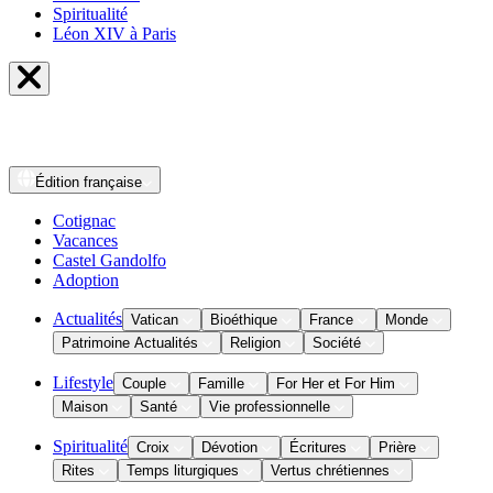
Spiritualité
Léon XIV à Paris
Édition
française
Cotignac
Vacances
Castel Gandolfo
Adoption
Actualités
Vatican
Bioéthique
France
Monde
Patrimoine Actualités
Religion
Société
Lifestyle
Couple
Famille
For Her et For Him
Maison
Santé
Vie professionnelle
Spiritualité
Croix
Dévotion
Écritures
Prière
Rites
Temps liturgiques
Vertus chrétiennes