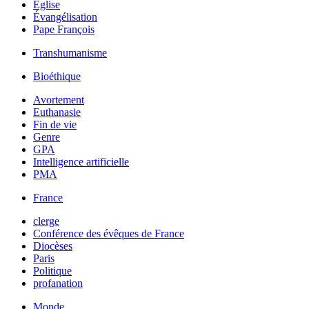
Église
Évangélisation
Pape François
Transhumanisme
Bioéthique
Avortement
Euthanasie
Fin de vie
Genre
GPA
Intelligence artificielle
PMA
France
clerge
Conférence des évêques de France
Diocèses
Paris
Politique
profanation
Monde