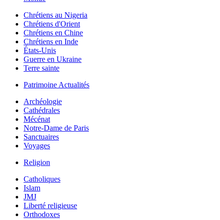
Chrétiens au Nigeria
Chrétiens d'Orient
Chrétiens en Chine
Chrétiens en Inde
États-Unis
Guerre en Ukraine
Terre sainte
Patrimoine Actualités
Archéologie
Cathédrales
Mécénat
Notre-Dame de Paris
Sanctuaires
Voyages
Religion
Catholiques
Islam
JMJ
Liberté religieuse
Orthodoxes