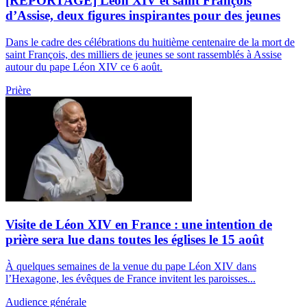
[REPORTAGE] Léon XIV et saint François
d’Assise, deux figures inspirantes pour des jeunes
Dans le cadre des célébrations du huitième centenaire de la mort de
saint François, des milliers de jeunes se sont rassemblés à Assise
autour du pape Léon XIV ce 6 août.
Prière
Visite de Léon XIV en France : une intention de
prière sera lue dans toutes les églises le 15 août
À quelques semaines de la venue du pape Léon XIV dans
l’Hexagone, les évêques de France invitent les paroisses...
Audience générale