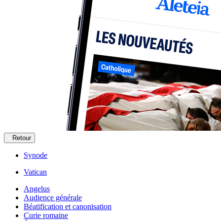
Retour
Synode
Vatican
Angelus
Audience générale
Béatification et canonisation
Curie romaine