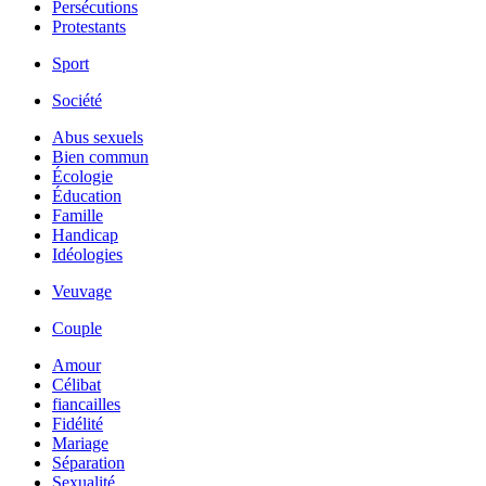
Persécutions
Protestants
Sport
Société
Abus sexuels
Bien commun
Écologie
Éducation
Famille
Handicap
Idéologies
Veuvage
Couple
Amour
Célibat
fiancailles
Fidélité
Mariage
Séparation
Sexualité