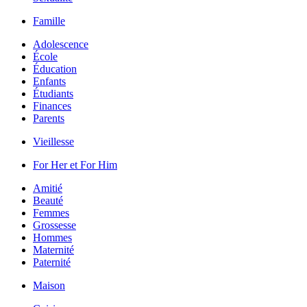
Famille
Adolescence
École
Éducation
Enfants
Étudiants
Finances
Parents
Vieillesse
For Her et For Him
Amitié
Beauté
Femmes
Grossesse
Hommes
Maternité
Paternité
Maison