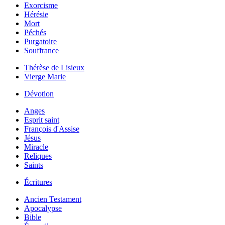
Exorcisme
Hérésie
Mort
Péchés
Purgatoire
Souffrance
Thérèse de Lisieux
Vierge Marie
Dévotion
Anges
Esprit saint
François d'Assise
Jésus
Miracle
Reliques
Saints
Écritures
Ancien Testament
Apocalypse
Bible