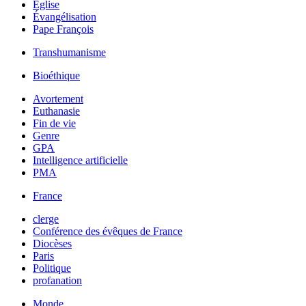
Église
Évangélisation
Pape François
Transhumanisme
Bioéthique
Avortement
Euthanasie
Fin de vie
Genre
GPA
Intelligence artificielle
PMA
France
clerge
Conférence des évêques de France
Diocèses
Paris
Politique
profanation
Monde