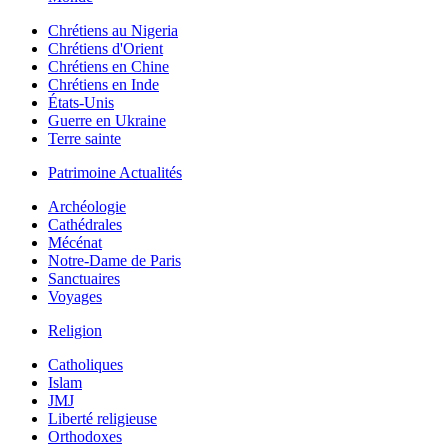
Chrétiens au Nigeria
Chrétiens d'Orient
Chrétiens en Chine
Chrétiens en Inde
États-Unis
Guerre en Ukraine
Terre sainte
Patrimoine Actualités
Archéologie
Cathédrales
Mécénat
Notre-Dame de Paris
Sanctuaires
Voyages
Religion
Catholiques
Islam
JMJ
Liberté religieuse
Orthodoxes