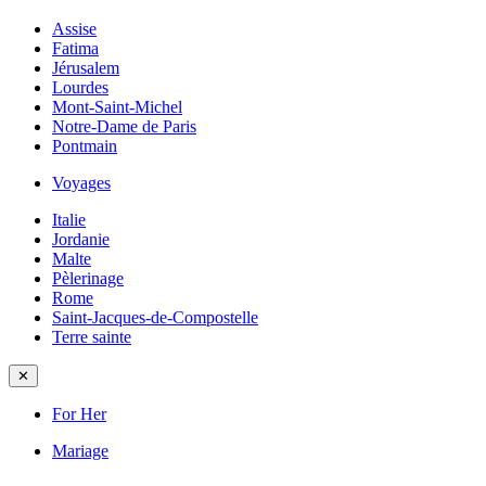
Assise
Fatima
Jérusalem
Lourdes
Mont-Saint-Michel
Notre-Dame de Paris
Pontmain
Voyages
Italie
Jordanie
Malte
Pèlerinage
Rome
Saint-Jacques-de-Compostelle
Terre sainte
✕
For Her
Mariage