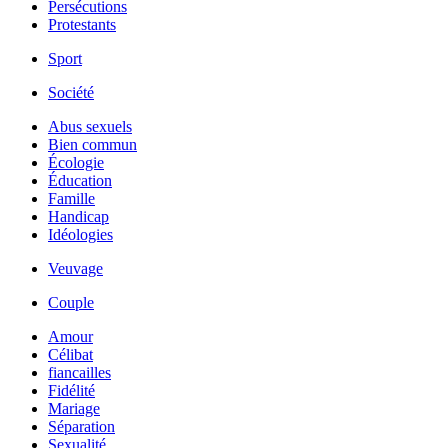
Persécutions
Protestants
Sport
Société
Abus sexuels
Bien commun
Écologie
Éducation
Famille
Handicap
Idéologies
Veuvage
Couple
Amour
Célibat
fiancailles
Fidélité
Mariage
Séparation
Sexualité