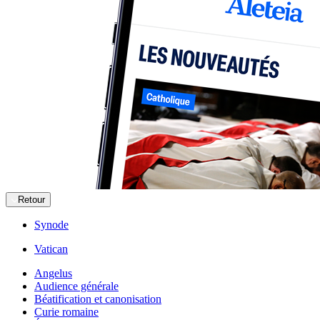
Retour
Synode
Vatican
Angelus
Audience générale
Béatification et canonisation
Curie romaine