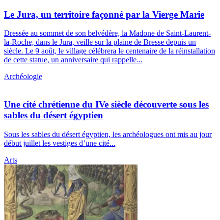
Le Jura, un territoire façonné par la Vierge Marie
Dressée au sommet de son belvédère, la Madone de Saint-Laurent-
la-Roche, dans le Jura, veille sur la plaine de Bresse depuis un
siècle. Le 9 août, le village célébrera le centenaire de la réinstallation
de cette statue, un anniversaire qui rappelle...
Archéologie
Une cité chrétienne du IVe siècle découverte sous les
sables du désert égyptien
Sous les sables du désert égyptien, les archéologues ont mis au jour
début juillet les vestiges d’une cité...
Arts