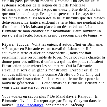
était un pays justement reconnu « comme l’un des meilleurs
systèmes scolaires de la région du fait de l’héritage
britannique » se souvient Apo, un vieux prêtre de Myitkyina
que tout le monde appelle « grand-père » : « Le pays formait
des élites issues aussi bien des milieux instruits que des classes
défavorisées. La junte a endormi la terre birmane pendant plus
d’un demi-siècle, laissant place à un désert éducatif. La
Birmanie de mon enfance était rayonnante. Faire sombrer un
pays c’est si facile. Réparer prend beaucoup plus de temps. »
Réparer, éduquer. Voilà les enjeux d’aujourd’hui en Birmanie.
« Éduquer en Birmanie est un travail de laboureur. Il faut
soulever la terre et aller en profondeur », nous confiait
récemment une responsable de foyer. Nous pouvons changer la
donne pour ces milliers d’enfants a qui les despotes refusaient
l’instruction pour mieux les soumettre. Oui la Birmanie
s’éveille et sors d’un gâchis monstrueux. L’espoir est là, ce
sont ces milliers d’enfants comme Ah Htu ou Naw Cing qui
ont subi une instruction faible et veulent le meilleur pour la
nouvelle génération. Plus que jamais en Birmanie, l’enfant que
vous aidez sauvera son pays demain !
Vous voulez en savoir plus ? De Mandalays à Rangoun, la
Birmanie s’éveille. Un reportage par Fanny Cheyrou dans le
nouveau
Asie Reportages
, par Enfants du Mékong.