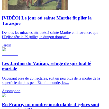
[VIDÉO] Le jour où sainte Marthe fit plier la
Tarasque
De tous les miracles attribués à sainte Marthe en Provence, que
l'Église fête le 29 juillet, le dragon dompté...
Jardin
Les Jardins du Vatican, refuge de spiritualité
mariale
Occupant près de 23 hectares, soit un peu plus de la moitié de la
superficie du plus petit État du monde, les...
Assomption
En France, un nombre incalculable d’églises sont