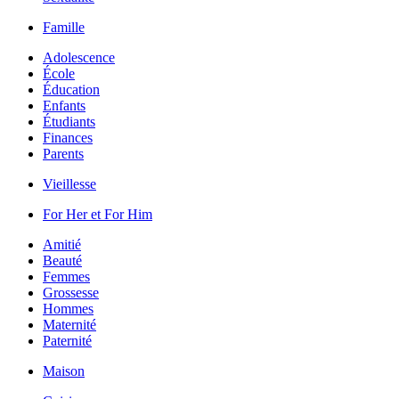
Famille
Adolescence
École
Éducation
Enfants
Étudiants
Finances
Parents
Vieillesse
For Her et For Him
Amitié
Beauté
Femmes
Grossesse
Hommes
Maternité
Paternité
Maison