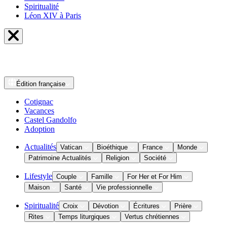
Spiritualité
Léon XIV à Paris
Édition
française
Cotignac
Vacances
Castel Gandolfo
Adoption
Actualités
Vatican
Bioéthique
France
Monde
Patrimoine Actualités
Religion
Société
Lifestyle
Couple
Famille
For Her et For Him
Maison
Santé
Vie professionnelle
Spiritualité
Croix
Dévotion
Écritures
Prière
Rites
Temps liturgiques
Vertus chrétiennes