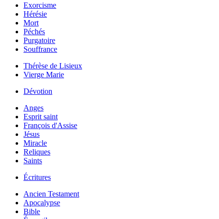
Exorcisme
Hérésie
Mort
Péchés
Purgatoire
Souffrance
Thérèse de Lisieux
Vierge Marie
Dévotion
Anges
Esprit saint
François d'Assise
Jésus
Miracle
Reliques
Saints
Écritures
Ancien Testament
Apocalypse
Bible