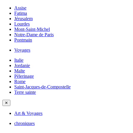
Assise
Fatima
Jérusalem
Lourdes
Mont-Saint-Michel
Notre-Dame de Paris
Pontmain
Voyages
Italie
Jordanie
Malte
Pèlerinage
Rome
Saint-Jacques-de-Compostelle
Terre sainte
✕
Art & Voyages
chroniques