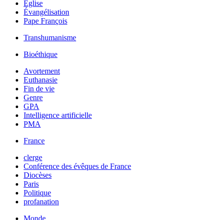
Église
Évangélisation
Pape François
Transhumanisme
Bioéthique
Avortement
Euthanasie
Fin de vie
Genre
GPA
Intelligence artificielle
PMA
France
clerge
Conférence des évêques de France
Diocèses
Paris
Politique
profanation
Monde