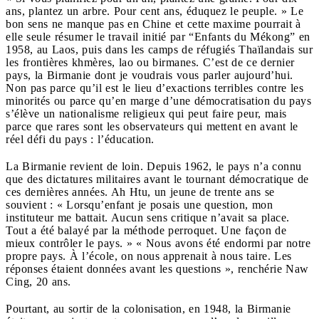
ans, plantez un arbre. Pour cent ans, éduquez le peuple. » Le
bon sens ne manque pas en Chine et cette maxime pourrait à
elle seule résumer le travail initié par “Enfants du Mékong” en
1958, au Laos, puis dans les camps de réfugiés Thaïlandais sur
les frontières khmères, lao ou birmanes. C’est de ce dernier
pays, la Birmanie dont je voudrais vous parler aujourd’hui.
Non pas parce qu’il est le lieu d’exactions terribles contre les
minorités ou parce qu’en marge d’une démocratisation du pays
s’élève un nationalisme religieux qui peut faire peur, mais
parce que rares sont les observateurs qui mettent en avant le
réel défi du pays : l’éducation.
La Birmanie revient de loin. Depuis 1962, le pays n’a connu
que des dictatures militaires avant le tournant démocratique de
ces dernières années. Ah Htu, un jeune de trente ans se
souvient : « Lorsqu’enfant je posais une question, mon
instituteur me battait. Aucun sens critique n’avait sa place.
Tout a été balayé par la méthode perroquet. Une façon de
mieux contrôler le pays. » « Nous avons été endormi par notre
propre pays. À l’école, on nous apprenait à nous taire. Les
réponses étaient données avant les questions », renchérie Naw
Cing, 20 ans.
Pourtant, au sortir de la colonisation, en 1948, la Birmanie