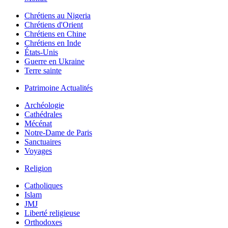
Chrétiens au Nigeria
Chrétiens d'Orient
Chrétiens en Chine
Chrétiens en Inde
États-Unis
Guerre en Ukraine
Terre sainte
Patrimoine Actualités
Archéologie
Cathédrales
Mécénat
Notre-Dame de Paris
Sanctuaires
Voyages
Religion
Catholiques
Islam
JMJ
Liberté religieuse
Orthodoxes