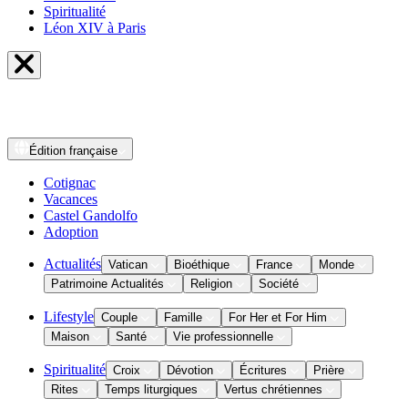
Spiritualité
Léon XIV à Paris
Édition
française
Cotignac
Vacances
Castel Gandolfo
Adoption
Actualités
Vatican
Bioéthique
France
Monde
Patrimoine Actualités
Religion
Société
Lifestyle
Couple
Famille
For Her et For Him
Maison
Santé
Vie professionnelle
Spiritualité
Croix
Dévotion
Écritures
Prière
Rites
Temps liturgiques
Vertus chrétiennes