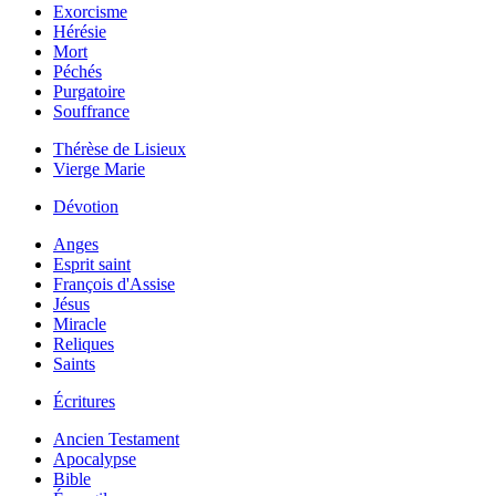
Exorcisme
Hérésie
Mort
Péchés
Purgatoire
Souffrance
Thérèse de Lisieux
Vierge Marie
Dévotion
Anges
Esprit saint
François d'Assise
Jésus
Miracle
Reliques
Saints
Écritures
Ancien Testament
Apocalypse
Bible