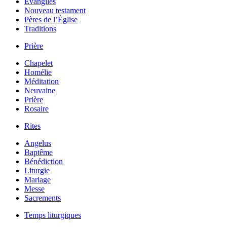
Évangiles
Nouveau testament
Pères de l’Église
Traditions
Prière
Chapelet
Homélie
Méditation
Neuvaine
Prière
Rosaire
Rites
Angelus
Baptême
Bénédiction
Liturgie
Mariage
Messe
Sacrements
Temps liturgiques