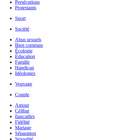
Persécutions
Protestants
Sport
Société
Abus sexuels
Bien commun
Écologie
Éducation
Famille
Handicap
Idéologies
Veuvage
Couple
Amour
Célibat
fiancailles
Fidélité
Mariage
Séparation
Sexualité