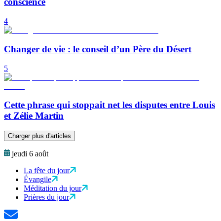
conscience
4
Changer de vie : le conseil d’un Père du Désert
5
Cette phrase qui stoppait net les disputes entre Louis
et Zélie Martin
Charger plus d'articles
jeudi 6 août
La fête du jour
Évangile
Méditation du jour
Prières du jour