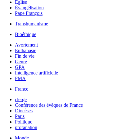
Église
Évangélisation
Pape François
Transhumanisme
Bioéthique
Avortement
Euthanasie
Fin de vie
Genre
GPA
Intelligence artificielle
PMA
France
clerge
Conférence des évêques de France
Diocèses
Paris
Politique
profanation
Monde