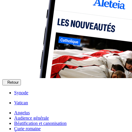
Retour
Synode
Vatican
Angelus
Audience générale
Béatification et canonisation
Curie romaine