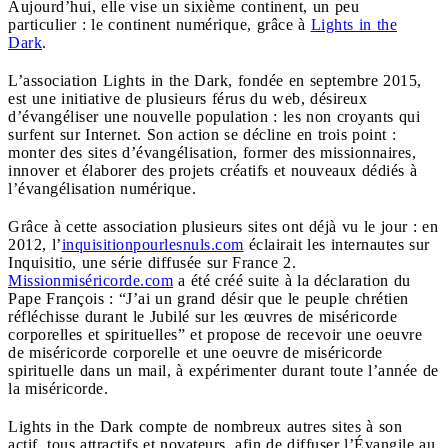
Aujourd’hui, elle vise un sixième continent, un peu
particulier : le continent numérique, grâce à
Lights in the
Dark
.
L’association Lights in the Dark, fondée en septembre 2015,
est une initiative de plusieurs férus du web, désireux
d’évangéliser une nouvelle population : les non croyants qui
surfent sur Internet. Son action se décline en trois point :
monter des sites d’évangélisation, former des missionnaires,
innover et élaborer des projets créatifs et nouveaux dédiés à
l’évangélisation numérique.
Grâce à cette association plusieurs sites ont déjà vu le jour : en
2012, l’
inquisitionpourlesnuls.com
éclairait les internautes sur
Inquisitio, une série diffusée sur France 2.
Missionmiséricorde.com
a été créé suite à la déclaration du
Pape François : “J’ai un grand désir que le peuple chrétien
réfléchisse durant le Jubilé sur les œuvres de miséricorde
corporelles et spirituelles” et propose de recevoir une oeuvre
de miséricorde corporelle et une oeuvre de miséricorde
spirituelle dans un mail, à expérimenter durant toute l’année de
la miséricorde.
Lights in the Dark compte de nombreux autres sites à son
actif, tous attractifs et novateurs, afin de diffuser l’Évangile au