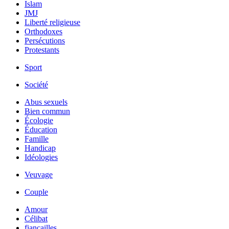
Islam
JMJ
Liberté religieuse
Orthodoxes
Persécutions
Protestants
Sport
Société
Abus sexuels
Bien commun
Écologie
Éducation
Famille
Handicap
Idéologies
Veuvage
Couple
Amour
Célibat
fiancailles