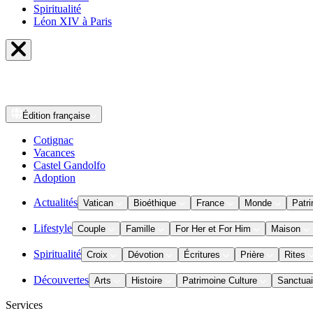
Spiritualité
Léon XIV à Paris
Édition
française
Cotignac
Vacances
Castel Gandolfo
Adoption
Actualités
Vatican
Bioéthique
France
Monde
Patri
Lifestyle
Couple
Famille
For Her et For Him
Maison
Spiritualité
Croix
Dévotion
Écritures
Prière
Rites
Découvertes
Arts
Histoire
Patrimoine Culture
Sanctuai
Services