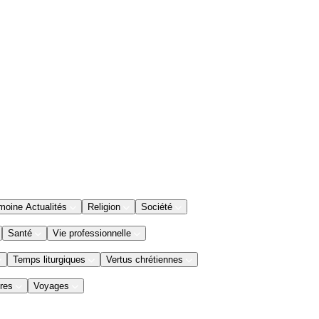
moine Actualités
Religion
Société
Santé
Vie professionnelle
Temps liturgiques
Vertus chrétiennes
res
Voyages