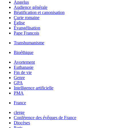
Angelus
Audience générale
Béatification et canonisation
Curie romaine
Église
Évangélisation
Pape François
Transhumanisme
Bioéthique
Avortement
Euthanasie
Fin de vie
Genre
GPA
Intelligence artificielle
PMA
France
clerge
Conférence des évêques de France
Diocèses
Paris