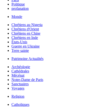
Politique
profanation
Monde
Chrétiens au Nigeria
Chrétiens d'Orient
Chrétiens en Chine
Chrétiens en Inde
États-Unis
Guerre en Ukraine
Terre sainte
Patrimoine Actualités
Archéologie
Cathédrales
Mécénat
Notre-Dame de Paris
Sanctuaires
Voyages
Religion
Catholiques