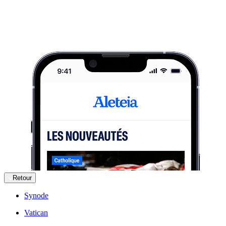
Retour
Synode
Vatican