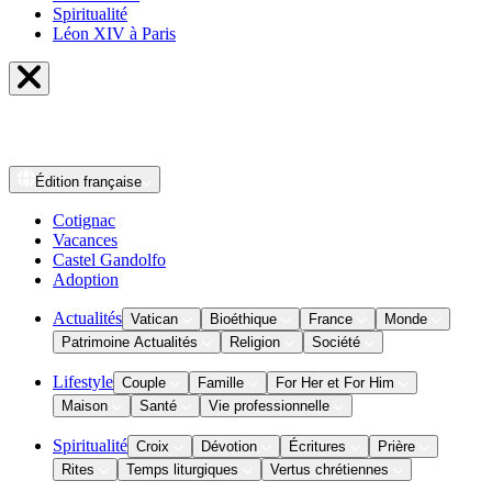
Spiritualité
Léon XIV à Paris
Édition
française
Cotignac
Vacances
Castel Gandolfo
Adoption
Actualités
Vatican
Bioéthique
France
Monde
Patrimoine Actualités
Religion
Société
Lifestyle
Couple
Famille
For Her et For Him
Maison
Santé
Vie professionnelle
Spiritualité
Croix
Dévotion
Écritures
Prière
Rites
Temps liturgiques
Vertus chrétiennes