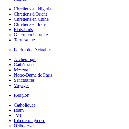
Chrétiens au Nigeria
Chrétiens d'Orient
Chrétiens en Chine
Chrétiens en Inde
États-Unis
Guerre en Ukraine
Terre sainte
Patrimoine Actualités
Archéologie
Cathédrales
Mécénat
Notre-Dame de Paris
Sanctuaires
Voyages
Religion
Catholiques
Islam
JMJ
Liberté religieuse
Orthodoxes