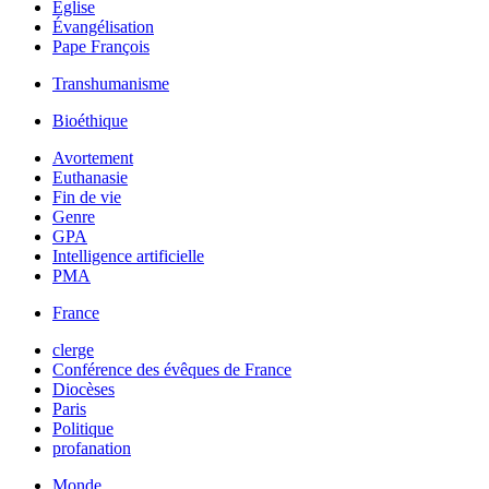
Église
Évangélisation
Pape François
Transhumanisme
Bioéthique
Avortement
Euthanasie
Fin de vie
Genre
GPA
Intelligence artificielle
PMA
France
clerge
Conférence des évêques de France
Diocèses
Paris
Politique
profanation
Monde