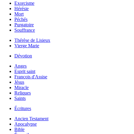
Exorcisme
Hérésie
Mort
Péchés
Purgatoire
Souffrance
Thérèse de Lisieux
Vierge Marie
Dévotion
Anges
Esprit saint
François d'Assise
Jésus
Miracle
Reliques
Saints
Écritures
Ancien Testament
Apocalypse
Bible