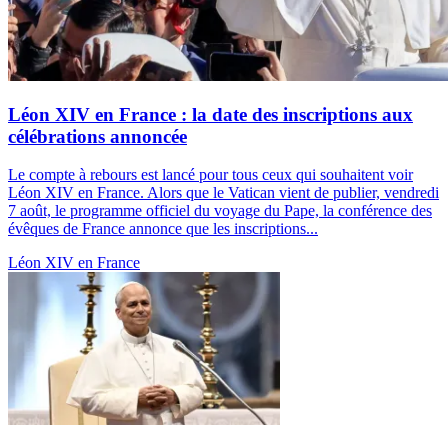
Léon XIV en France : la date des inscriptions aux
célébrations annoncée
Le compte à rebours est lancé pour tous ceux qui souhaitent voir
Léon XIV en France. Alors que le Vatican vient de publier, vendredi
7 août, le programme officiel du voyage du Pape, la conférence des
évêques de France annonce que les inscriptions...
Léon XIV en France