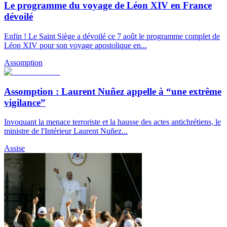
Le programme du voyage de Léon XIV en France
dévoilé
Enfin ! Le Saint Siège a dévoilé ce 7 août le programme complet de
Léon XIV pour son voyage apostolique en...
Assomption
Assomption : Laurent Nuñez appelle à “une extrême
vigilance”
Invoquant la menace terroriste et la hausse des actes antichrétiens, le
ministre de l'Intérieur Laurent Nuñez...
Assise