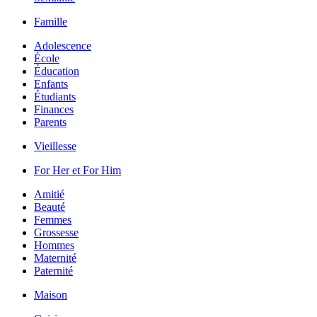
Famille
Adolescence
École
Éducation
Enfants
Étudiants
Finances
Parents
Vieillesse
For Her et For Him
Amitié
Beauté
Femmes
Grossesse
Hommes
Maternité
Paternité
Maison