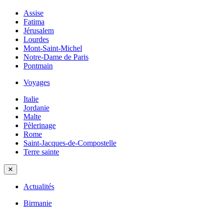
Assise
Fatima
Jérusalem
Lourdes
Mont-Saint-Michel
Notre-Dame de Paris
Pontmain
Voyages
Italie
Jordanie
Malte
Pèlerinage
Rome
Saint-Jacques-de-Compostelle
Terre sainte
✕
Actualités
Birmanie