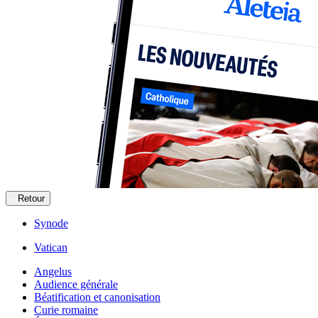
Retour
Synode
Vatican
Angelus
Audience générale
Béatification et canonisation
Curie romaine