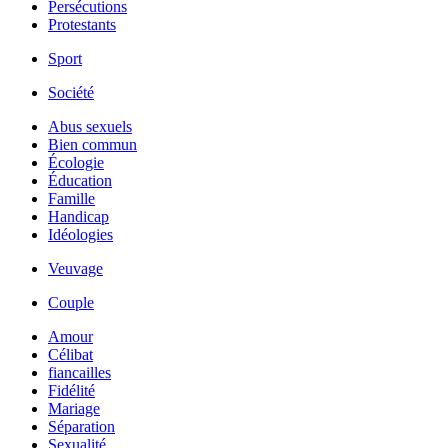
Persécutions
Protestants
Sport
Société
Abus sexuels
Bien commun
Écologie
Éducation
Famille
Handicap
Idéologies
Veuvage
Couple
Amour
Célibat
fiancailles
Fidélité
Mariage
Séparation
Sexualité