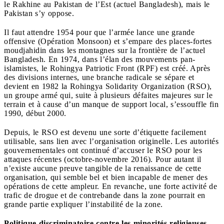
le Rakhine au Pakistan de l’Est (actuel Bangladesh), mais le
Pakistan s’y oppose.
Il faut attendre 1954 pour que l’armée lance une grande
offensive (Opération Monsoon) et s’empare des places-fortes
moudjahidin dans les montagnes sur la frontière de l’actuel
Bangladesh. En 1974, dans l’élan des mouvements pan-
islamistes, le Rohingya Patriotic Front (RPF) est créé. Après
des divisions internes, une branche radicale se sépare et
devient en 1982 la Rohingya Solidarity Organization (RSO),
un groupe armé qui, suite à plusieurs défaites majeures sur le
terrain et à cause d’un manque de support local, s’essouffle fin
1990, début 2000.
Depuis, le RSO est devenu une sorte d’étiquette facilement
utilisable, sans lien avec l’organisation originelle. Les autorités
gouvernementales ont continué d’accuser le RSO pour les
attaques récentes (octobre-novembre 2016). Pour autant il
n’existe aucune preuve tangible de la renaissance de cette
organisation, qui semble bel et bien incapable de mener des
opérations de cette ampleur. En revanche, une forte activité de
trafic de drogue et de contrebande dans la zone pourrait en
grande partie expliquer l’instabilité de la zone.
Politique discriminatoire contre les minorités religieuses