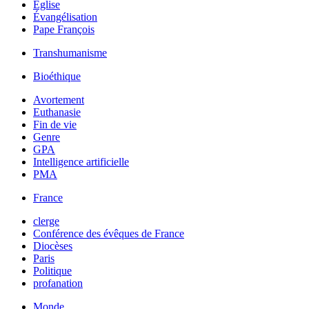
Église
Évangélisation
Pape François
Transhumanisme
Bioéthique
Avortement
Euthanasie
Fin de vie
Genre
GPA
Intelligence artificielle
PMA
France
clerge
Conférence des évêques de France
Diocèses
Paris
Politique
profanation
Monde