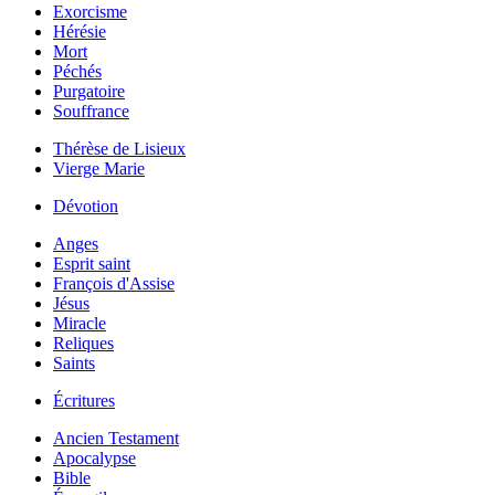
Exorcisme
Hérésie
Mort
Péchés
Purgatoire
Souffrance
Thérèse de Lisieux
Vierge Marie
Dévotion
Anges
Esprit saint
François d'Assise
Jésus
Miracle
Reliques
Saints
Écritures
Ancien Testament
Apocalypse
Bible