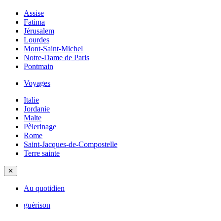
Assise
Fatima
Jérusalem
Lourdes
Mont-Saint-Michel
Notre-Dame de Paris
Pontmain
Voyages
Italie
Jordanie
Malte
Pèlerinage
Rome
Saint-Jacques-de-Compostelle
Terre sainte
✕
Au quotidien
guérison