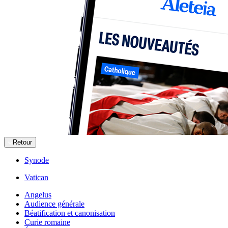
Retour
Synode
Vatican
Angelus
Audience générale
Béatification et canonisation
Curie romaine