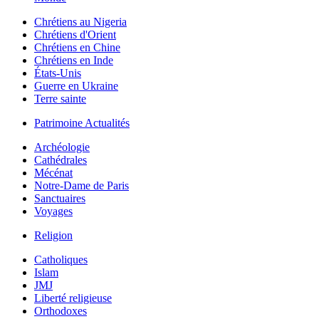
Chrétiens au Nigeria
Chrétiens d'Orient
Chrétiens en Chine
Chrétiens en Inde
États-Unis
Guerre en Ukraine
Terre sainte
Patrimoine Actualités
Archéologie
Cathédrales
Mécénat
Notre-Dame de Paris
Sanctuaires
Voyages
Religion
Catholiques
Islam
JMJ
Liberté religieuse
Orthodoxes