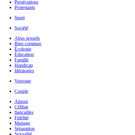
Persécutions
Protestants
Sport
Société
Abus sexuels
Bien commun
Écologie
Éducation
Famille
Handicap
Idéologies
Veuvage
Couple
Amour
Célibat
fiancailles
Fidélité
Mariage
Séparation
Sexualité