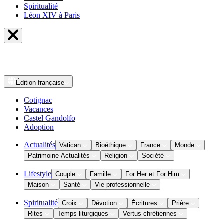
Spiritualité
Léon XIV à Paris
Édition
française
Cotignac
Vacances
Castel Gandolfo
Adoption
Actualités
Vatican
Bioéthique
France
Monde
Patrimoine Actualités
Religion
Société
Lifestyle
Couple
Famille
For Her et For Him
Maison
Santé
Vie professionnelle
Spiritualité
Croix
Dévotion
Écritures
Prière
Rites
Temps liturgiques
Vertus chrétiennes