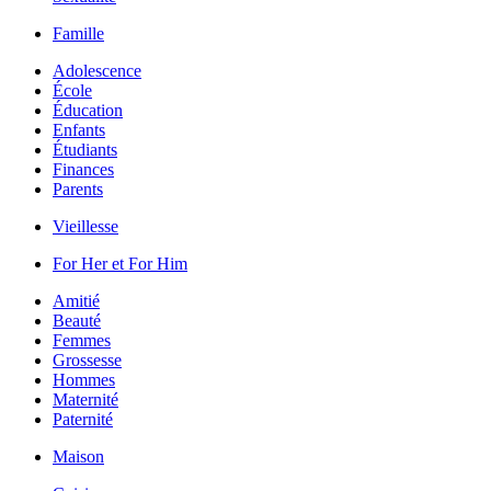
Famille
Adolescence
École
Éducation
Enfants
Étudiants
Finances
Parents
Vieillesse
For Her et For Him
Amitié
Beauté
Femmes
Grossesse
Hommes
Maternité
Paternité
Maison