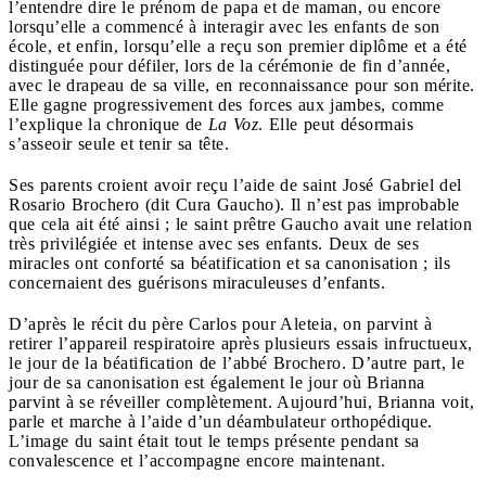
l’entendre dire le prénom de papa et de maman, ou encore
lorsqu’elle a commencé à interagir avec les enfants de son
école, et enfin, lorsqu’elle a reçu son premier diplôme et a été
distinguée pour défiler, lors de la cérémonie de fin d’année,
avec le drapeau de sa ville, en reconnaissance pour son mérite.
Elle gagne progressivement des forces aux jambes, comme
l’explique la chronique de
La Voz
. Elle peut désormais
s’asseoir seule et tenir sa tête.
Ses parents croient avoir reçu l’aide de saint José Gabriel del
Rosario Brochero (dit Cura Gaucho). Il n’est pas improbable
que cela ait été ainsi ; le saint prêtre Gaucho avait une relation
très privilégiée et intense avec ses enfants. Deux de ses
miracles ont conforté sa béatification et sa canonisation ; ils
concernaient des guérisons miraculeuses d’enfants.
D’après le récit du père Carlos pour Aleteia, on parvint à
retirer l’appareil respiratoire après plusieurs essais infructueux,
le jour de la béatification de l’abbé Brochero. D’autre part, le
jour de sa canonisation est également le jour où Brianna
parvint à se réveiller complètement. Aujourd’hui, Brianna voit,
parle et marche à l’aide d’un déambulateur orthopédique.
L’image du saint était tout le temps présente pendant sa
convalescence et l’accompagne encore maintenant.