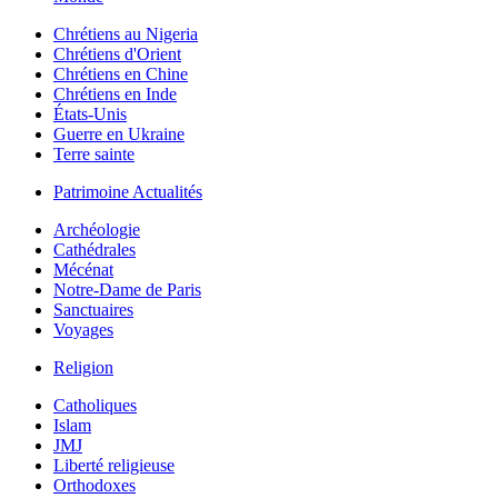
Chrétiens au Nigeria
Chrétiens d'Orient
Chrétiens en Chine
Chrétiens en Inde
États-Unis
Guerre en Ukraine
Terre sainte
Patrimoine Actualités
Archéologie
Cathédrales
Mécénat
Notre-Dame de Paris
Sanctuaires
Voyages
Religion
Catholiques
Islam
JMJ
Liberté religieuse
Orthodoxes