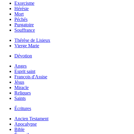
Exorcisme
Hérésie
Mort
Péchés
Purgatoire
Souffrance
Thérèse de Lisieux
Vierge Marie
Dévotion
Anges
Esprit saint
François d'Assise
Jésus
Miracle
Reliques
Saints
Écritures
Ancien Testament
Apocalypse
Bible