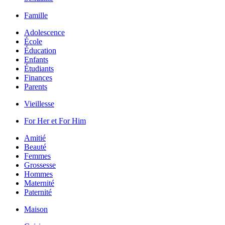
Famille
Adolescence
École
Éducation
Enfants
Étudiants
Finances
Parents
Vieillesse
For Her et For Him
Amitié
Beauté
Femmes
Grossesse
Hommes
Maternité
Paternité
Maison