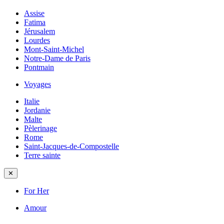
Assise
Fatima
Jérusalem
Lourdes
Mont-Saint-Michel
Notre-Dame de Paris
Pontmain
Voyages
Italie
Jordanie
Malte
Pèlerinage
Rome
Saint-Jacques-de-Compostelle
Terre sainte
✕
For Her
Amour