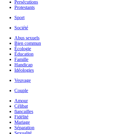
Persécutions
Protestants
Sport
Société
Abus sexuels
Bien commun
Écologie
Éducation
Famille
Handicap
Idéologies
Veuvage
Couple
Amour
Célibat
fiancailles
Fidélité
Mariage
Séparation
Sexualité