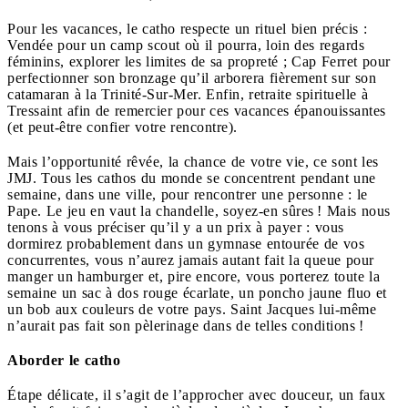
Pour les vacances, le catho respecte un rituel bien précis :
Vendée pour un camp scout où il pourra, loin des regards
féminins, explorer les limites de sa propreté ; Cap Ferret pour
perfectionner son bronzage qu’il arborera fièrement sur son
catamaran à la Trinité-Sur-Mer. Enfin, retraite spirituelle à
Tressaint afin de remercier pour ces vacances épanouissantes
(et peut-être confier votre rencontre).
Mais l’opportunité rêvée, la chance de votre vie, ce sont les
JMJ. Tous les cathos du monde se concentrent pendant une
semaine, dans une ville, pour rencontrer une personne : le
Pape. Le jeu en vaut la chandelle, soyez-en sûres ! Mais nous
tenons à vous préciser qu’il y a un prix à payer : vous
dormirez probablement dans un gymnase entourée de vos
concurrentes, vous n’aurez jamais autant fait la queue pour
manger un hamburger et, pire encore, vous porterez toute la
semaine un sac à dos rouge écarlate, un poncho jaune fluo et
un bob aux couleurs de votre pays. Saint Jacques lui-même
n’aurait pas fait son pèlerinage dans de telles conditions !
Aborder le catho
Étape délicate, il s’agit de l’approcher avec douceur, un faux