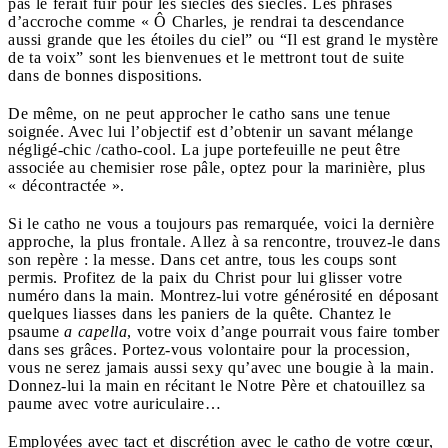
pas le ferait fuir pour les siècles des siècles.
Les phrases
d’accroche comme « Ô Charles
, je rendrai ta descendance
aussi grande que les étoiles du ciel” ou “Il est grand le mystère
de ta voix” sont les bienvenues et le mettront tout de suite
dans de bonnes dispositions.
De même, on ne peut approcher le catho sans une tenue
soignée. Avec lui l’objectif est d’obtenir un savant mélange
négligé-chic /catho-cool. La jupe portefeuille ne peut être
associée au chemisier rose pâle, optez pour la marinière, plus
« décontractée ».
Si le catho ne vous a toujours pas remarquée, voici la dernière
approche, la plus frontale. Allez à sa rencontre, trouvez-le dans
son repère : la messe. Dans cet antre, tous les coups sont
permis. Profitez de la paix du Christ pour lui glisser votre
numéro dans la main. Montrez-lui votre générosité en déposant
quelques liasses dans les paniers de la quête. Chantez le
psaume
a capella
, votre voix d’ange pourrait vous faire tomber
dans ses grâces. Portez-vous volontaire pour la procession,
vous ne serez jamais aussi sexy qu’avec une bougie à la main.
Donnez-lui la main en récitant le Notre Père et chatouillez sa
paume avec votre auriculaire…
Employées avec tact et discrétion avec le catho de votre cœur,