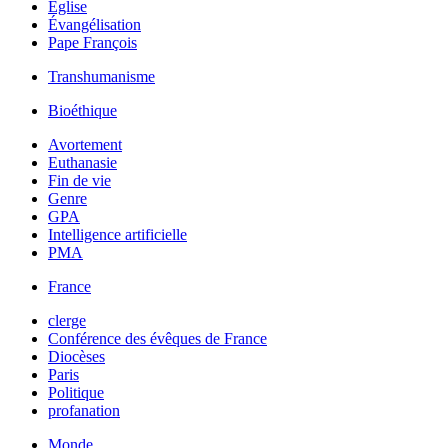
Église
Évangélisation
Pape François
Transhumanisme
Bioéthique
Avortement
Euthanasie
Fin de vie
Genre
GPA
Intelligence artificielle
PMA
France
clerge
Conférence des évêques de France
Diocèses
Paris
Politique
profanation
Monde