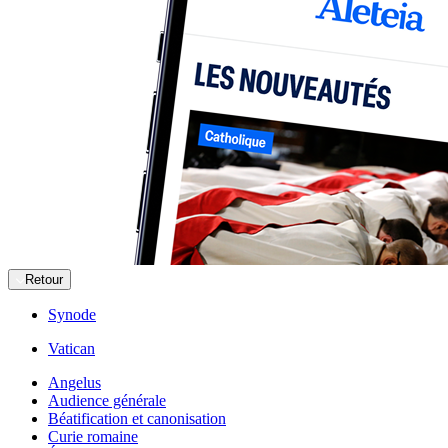
Retour
Synode
Vatican
Angelus
Audience générale
Béatification et canonisation
Curie romaine