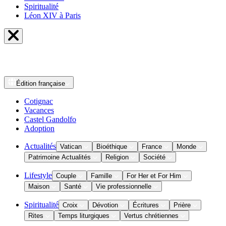
Spiritualité
Léon XIV à Paris
Édition
française
Cotignac
Vacances
Castel Gandolfo
Adoption
Actualités
Vatican
Bioéthique
France
Monde
Patrimoine Actualités
Religion
Société
Lifestyle
Couple
Famille
For Her et For Him
Maison
Santé
Vie professionnelle
Spiritualité
Croix
Dévotion
Écritures
Prière
Rites
Temps liturgiques
Vertus chrétiennes