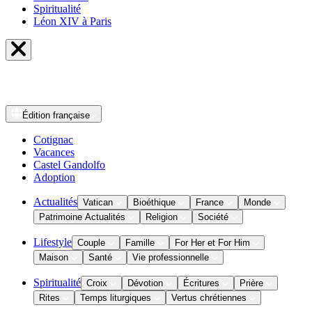
Spiritualité
Léon XIV à Paris
Édition
française
Cotignac
Vacances
Castel Gandolfo
Adoption
Actualités
Vatican
Bioéthique
France
Monde
Patrimoine Actualités
Religion
Société
Lifestyle
Couple
Famille
For Her et For Him
Maison
Santé
Vie professionnelle
Spiritualité
Croix
Dévotion
Écritures
Prière
Rites
Temps liturgiques
Vertus chrétiennes