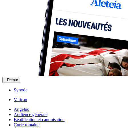
Retour
Synode
Vatican
Angelus
Audience générale
Béatification et canonisation
Curie romaine