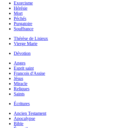
Exorcisme
Hérésie
Mort
Péchés
Purgatoire
Souffrance
Thérèse de Lisieux
Vierge Marie
Dévotion
Anges
Esprit saint
François d'Assise
Jésus
Miracle
Reliques
Saints
Écritures
Ancien Testament
Apocalypse
Bible