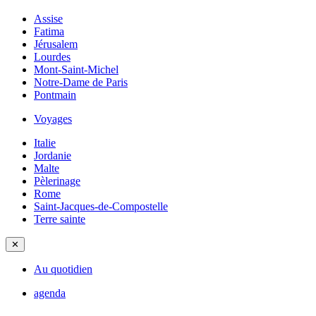
Assise
Fatima
Jérusalem
Lourdes
Mont-Saint-Michel
Notre-Dame de Paris
Pontmain
Voyages
Italie
Jordanie
Malte
Pèlerinage
Rome
Saint-Jacques-de-Compostelle
Terre sainte
✕
Au quotidien
agenda