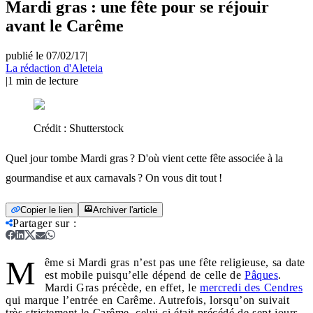
Mardi gras : une fête pour se réjouir
avant le Carême
publié le 07/02/17
|
La rédaction d'Aleteia
|
1
min de lecture
Crédit :
Shutterstock
Quel jour tombe Mardi gras ? D'où vient cette fête associée à la
gourmandise et aux carnavals ? On vous dit tout !
Copier le lien
Archiver l'article
Partager sur
:
M
ême si Mardi gras n’est pas une fête religieuse, sa date
est mobile puisqu’elle dépend de celle de
Pâques
.
Mardi Gras précède, en effet, le
mercredi des Cendres
qui marque l’entrée en Carême. Autrefois, lorsqu’on suivait
très strictement le Carême, celui-ci était précédé de sept jours