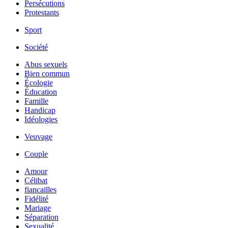
Persécutions
Protestants
Sport
Société
Abus sexuels
Bien commun
Écologie
Éducation
Famille
Handicap
Idéologies
Veuvage
Couple
Amour
Célibat
fiancailles
Fidélité
Mariage
Séparation
Sexualité