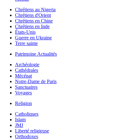
Chrétiens au Nigeria
Chrétiens d'Orient
Chrétiens en Chine
Chrétiens en Inde
États-Unis
Guerre en Ukraine
Terre sainte
Patrimoine Actualités
Archéologie
Cathédrales
Mécénat
Notre-Dame de Paris
Sanctuaires
Voyages
Religion
Catholiques
Islam
JMJ
Liberté religieuse
Orthodoxes