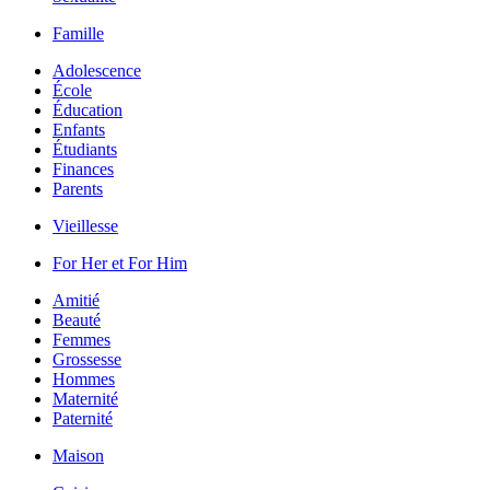
Famille
Adolescence
École
Éducation
Enfants
Étudiants
Finances
Parents
Vieillesse
For Her et For Him
Amitié
Beauté
Femmes
Grossesse
Hommes
Maternité
Paternité
Maison