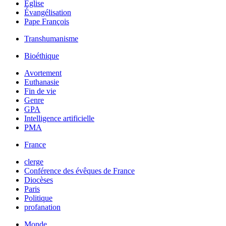
Église
Évangélisation
Pape François
Transhumanisme
Bioéthique
Avortement
Euthanasie
Fin de vie
Genre
GPA
Intelligence artificielle
PMA
France
clerge
Conférence des évêques de France
Diocèses
Paris
Politique
profanation
Monde