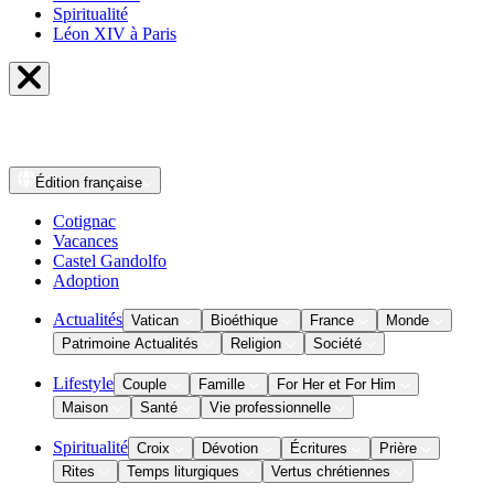
Spiritualité
Léon XIV à Paris
Édition
française
Cotignac
Vacances
Castel Gandolfo
Adoption
Actualités
Vatican
Bioéthique
France
Monde
Patrimoine Actualités
Religion
Société
Lifestyle
Couple
Famille
For Her et For Him
Maison
Santé
Vie professionnelle
Spiritualité
Croix
Dévotion
Écritures
Prière
Rites
Temps liturgiques
Vertus chrétiennes