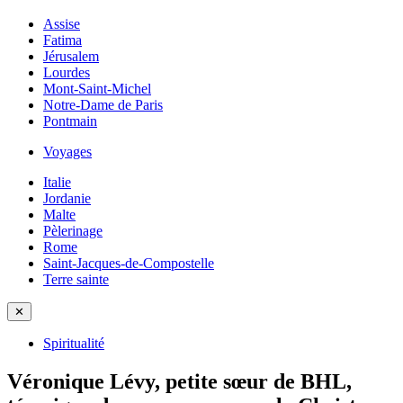
Assise
Fatima
Jérusalem
Lourdes
Mont-Saint-Michel
Notre-Dame de Paris
Pontmain
Voyages
Italie
Jordanie
Malte
Pèlerinage
Rome
Saint-Jacques-de-Compostelle
Terre sainte
✕
Spiritualité
Véronique Lévy, petite sœur de BHL,