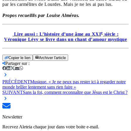
par les carmélites de Lourdes. Mais je ne les ai pas lus.
Propos recueillis par Louise Alméras.
e
Lire aussi : L’histoire d’une âme au XXI
siècle :
Véronique Lévy se livre dans un chant d’amour mystique
Copier le lien
Archiver l'article
Partager sur
:
PRÉCÉDENT
Musique. « Je ne peux pas rester ici à regarder notre
monde brûler lentement sans rien faire »
SUIVANT
Sans la foi, comment reconnaître que Jésus est le Christ ?
Newsletter
Recevez Aleteia chaque jour dans votre boite e-mail.