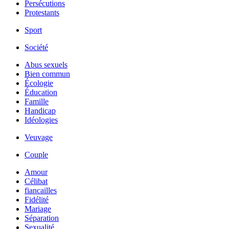
Persécutions
Protestants
Sport
Société
Abus sexuels
Bien commun
Écologie
Éducation
Famille
Handicap
Idéologies
Veuvage
Couple
Amour
Célibat
fiancailles
Fidélité
Mariage
Séparation
Sexualité