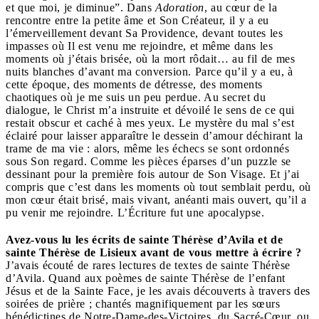
et que moi, je diminue”. Dans
Adoration
, au cœur de la
rencontre entre la petite âme et Son Créateur, il y a eu
l’émerveillement devant Sa Providence, devant toutes les
impasses où Il est venu me rejoindre, et même dans les
moments où j’étais brisée, où la mort rôdait… au fil de mes
nuits blanches d’avant ma conversion. Parce qu’il y a eu, à
cette époque, des moments de détresse, des moments
chaotiques où je me suis un peu perdue. Au secret du
dialogue, le Christ m’a instruite et dévoilé le sens de ce qui
restait obscur et caché à mes yeux. Le mystère du mal s’est
éclairé pour laisser apparaître le dessein d’amour déchirant la
trame de ma vie : alors, même les échecs se sont ordonnés
sous Son regard. Comme les pièces éparses d’un puzzle se
dessinant pour la première fois autour de Son Visage. Et j’ai
compris que c’est dans les moments où tout semblait perdu, où
mon cœur était brisé, mais vivant, anéanti mais ouvert, qu’il a
pu venir me rejoindre. L’Écriture fut une apocalypse.
Avez-vous lu les écrits de sainte Thérèse d’Avila et de
sainte Thérèse de Lisieux avant de vous mettre à écrire ?
J’avais écouté de rares lectures de textes de sainte Thérèse
d’Avila. Quand aux poèmes de sainte Thérèse de l’enfant
Jésus et de la Sainte Face, je les avais découverts à travers des
soirées de prière ; chantés magnifiquement par les sœurs
bénédictines de Notre-Dame-des-Victoires, du Sacré-Cœur, ou