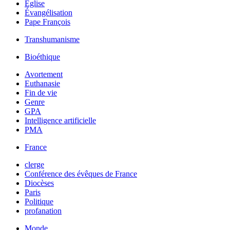
Église
Évangélisation
Pape François
Transhumanisme
Bioéthique
Avortement
Euthanasie
Fin de vie
Genre
GPA
Intelligence artificielle
PMA
France
clerge
Conférence des évêques de France
Diocèses
Paris
Politique
profanation
Monde