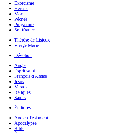
Exorcisme
Hérésie
Mort
Péchés
Purgatoire
Souffrance
Thérèse de Lisieux
Vierge Marie
Dévotion
Anges
Esprit saint
François d'Assise
Jésus
Miracle
Reliques
Saints
Écritures
Ancien Testament
Apocalypse
Bible