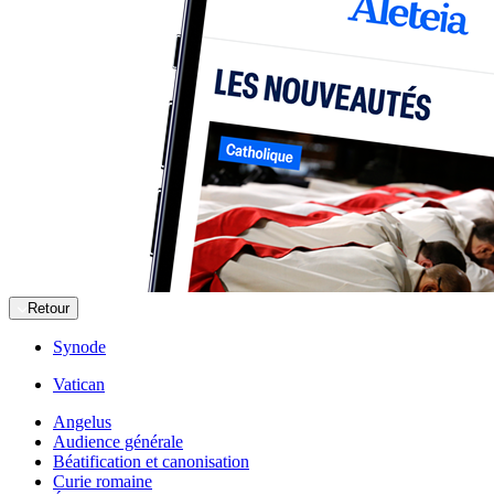
Retour
Synode
Vatican
Angelus
Audience générale
Béatification et canonisation
Curie romaine