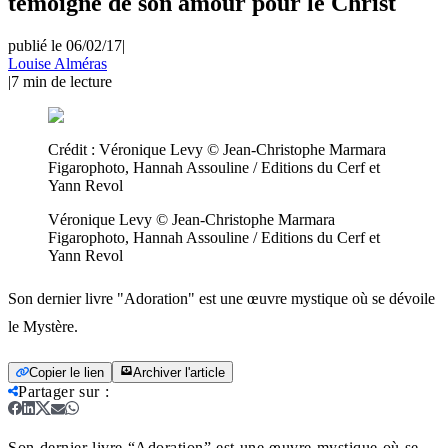
témoigne de son amour pour le Christ
publié le 06/02/17
|
Louise Alméras
|
7
min de lecture
Crédit :
Véronique Levy © Jean-Christophe Marmara
Figarophoto, Hannah Assouline / Editions du Cerf et
Yann Revol
Véronique Levy © Jean-Christophe Marmara
Figarophoto, Hannah Assouline / Editions du Cerf et
Yann Revol
Son dernier livre "Adoration" est une œuvre mystique où se dévoile
le Mystère.
Copier le lien
Archiver l'article
Partager sur
:
Son dernier livre “Adoration” est une œuvre mystique où se