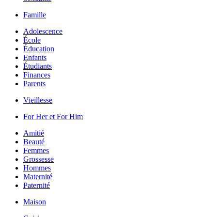
Famille
Adolescence
École
Éducation
Enfants
Étudiants
Finances
Parents
Vieillesse
For Her et For Him
Amitié
Beauté
Femmes
Grossesse
Hommes
Maternité
Paternité
Maison