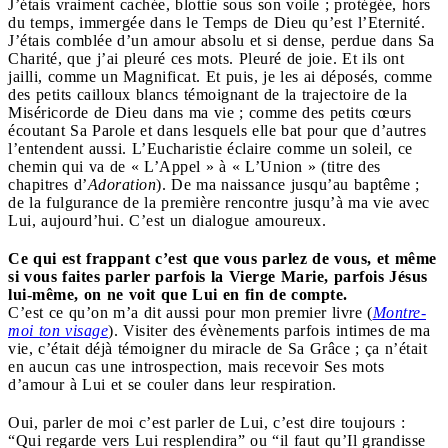
J’étais vraiment cachée, blottie sous son voile ; protégée, hors
du temps, immergée dans le Temps de Dieu qu’est l’Eternité.
J’étais comblée d’un amour absolu et si dense, perdue dans Sa
Charité, que j’ai pleuré ces mots. Pleuré de joie. Et ils ont
jailli, comme un Magnificat. Et puis, je les ai déposés, comme
des petits cailloux blancs témoignant de la trajectoire de la
Miséricorde de Dieu dans ma vie ; comme des petits cœurs
écoutant Sa Parole et dans lesquels elle bat pour que d’autres
l’entendent aussi. L’Eucharistie éclaire comme un soleil, ce
chemin qui va de « L’Appel » à « L’Union » (titre des
chapitres d’
Adoration
). De ma naissance jusqu’au baptême ;
de la fulgurance de la première rencontre jusqu’à ma vie avec
Lui, aujourd’hui. C’est un dialogue amoureux.
Ce qui est frappant c’est que vous parlez de vous, et même
si
vous faites parler parfois la Vierge Marie, parfois Jésus
lui-même, on ne voit que Lui en fin de compte.
C’est ce qu’on m’a dit aussi pour mon premier livre (
Montre-
moi ton visage
). Visiter des évènements parfois intimes de ma
vie, c’était déjà témoigner du miracle de Sa Grâce ; ça n’était
en aucun cas une introspection, mais recevoir Ses mots
d’amour à Lui et se couler dans leur respiration.
Oui, parler de moi c’est parler de Lui, c’est dire toujours :
“Qui regarde vers Lui resplendira” ou “il faut qu’Il grandisse