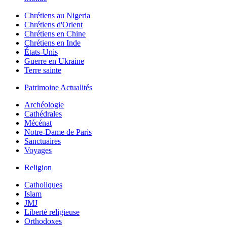
Chrétiens au Nigeria
Chrétiens d'Orient
Chrétiens en Chine
Chrétiens en Inde
États-Unis
Guerre en Ukraine
Terre sainte
Patrimoine Actualités
Archéologie
Cathédrales
Mécénat
Notre-Dame de Paris
Sanctuaires
Voyages
Religion
Catholiques
Islam
JMJ
Liberté religieuse
Orthodoxes