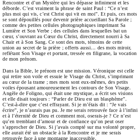
Rencontre et d’un Mystère qui les dépasse infiniment et les
déborde. C’est vraiment la phrase de saint Paul : “Ce n’est
plus moi qui vis, c’est Christ qui vit en moi”. Et puis, ces mots
se sont dépouillés pour devenir prière accueillant Sa Parole ;
comme des petites cellules photographiques imprimant Sa
Lumière et Son Verbe ; des cellules dans lesquelles bat un
cœur, s’ouvrant au Cœur du Christ, directement nourri à Sa
Chair et à Son Sang. Ce sont des mots, témoins de cette
union au secret de la prière ; offerts aussi… des mots miroir,
reflétant Son Visage et portant, tressée en filigrane, la vocation
de mon prénom.
Dans la Bible, le prénom est une mission. Véronique est celle
qui retire son voile et essuie le Visage du Christ, s’imprimant
au cœur de la trame ; mes mots sont eux-mêmes, des petits
voiles épousant amoureusement les contours de Son Visage.
Angèle de Foligno, qui était une mystique, a écrit ses visions
et elle disait toujours : “Parler de Dieu est un blasphème”.
C’est-à-dire que c’est effrayant. Si je m’étais dit : “Je vais
écrire”, je n’aurais pas pu. Je me serais retrouvée face à l’infini
et à l’éternité de Dieu et comment moi, oserais-je ? Ce n’est
qu’en tremblant d’amour et de confiance qu’on peut oser
s’approcher de Dieu. Si j’avais compté sur ma volonté propre,
elle aurait été un obstacle à la Rencontre et je me serais
retrouvée face à une montagne inaccessible.