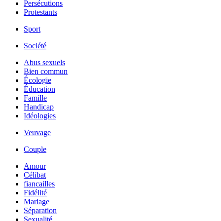
Persécutions
Protestants
Sport
Société
Abus sexuels
Bien commun
Écologie
Éducation
Famille
Handicap
Idéologies
Veuvage
Couple
Amour
Célibat
fiancailles
Fidélité
Mariage
Séparation
Sexualité