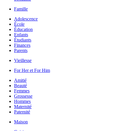
Famille
Adolescence
École
Éducation
Enfants
Étudiants
Finances
Parents
Vieillesse
For Her et For Him
Amitié
Beauté
Femmes
Grossesse
Hommes
Maternité
Paternité
Maison