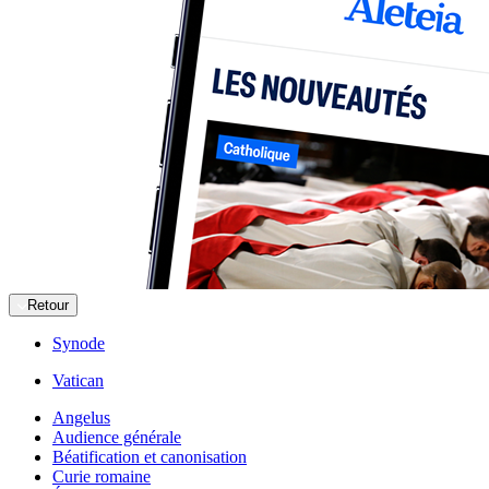
Retour
Synode
Vatican
Angelus
Audience générale
Béatification et canonisation
Curie romaine