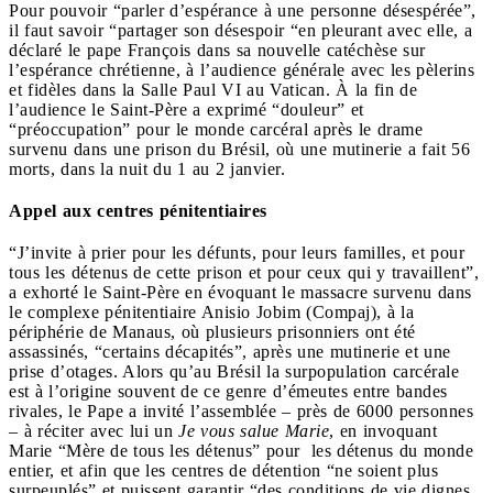
Pour pouvoir “parler d’espérance à une personne désespérée”,
il faut savoir “partager son désespoir “en pleurant avec elle, a
déclaré le pape François dans sa nouvelle catéchèse sur
l’espérance chrétienne, à l’audience générale avec les pèlerins
et fidèles dans la Salle Paul VI au Vatican. À la fin de
l’audience le Saint-Père a exprimé “douleur” et
“préoccupation” pour le monde carcéral après le drame
survenu dans une prison du Brésil, où une mutinerie a fait 56
morts, dans la nuit du 1 au 2 janvier.
Appel aux centres pénitentiaires
“J’invite à prier pour les défunts, pour leurs familles, et pour
tous les détenus de cette prison et pour ceux qui y travaillent”,
a exhorté le Saint-Père en évoquant le massacre survenu dans
le complexe pénitentiaire Anisio Jobim (Compaj), à la
périphérie de Manaus, où plusieurs prisonniers ont été
assassinés, “certains décapités”, après une mutinerie et une
prise d’otages. Alors qu’au Brésil la surpopulation carcérale
est à l’origine souvent de ce genre d’émeutes entre bandes
rivales, le Pape a invité l’assemblée – près de 6000 personnes
– à réciter avec lui un
Je vous salue Marie
, en invoquant
Marie “Mère de tous les détenus” pour les détenus du monde
entier, et afin que les centres de détention “ne soient plus
surpeuplés” et puissent garantir “des conditions de vie dignes