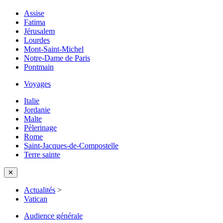
Assise
Fatima
Jérusalem
Lourdes
Mont-Saint-Michel
Notre-Dame de Paris
Pontmain
Voyages
Italie
Jordanie
Malte
Pèlerinage
Rome
Saint-Jacques-de-Compostelle
Terre sainte
✕
Actualités
>
Vatican
Audience générale