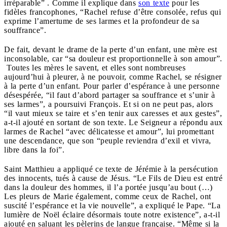
irréparable” . Comme il explique dans
son texte
pour les
fidèles francophones, “Rachel refuse d’être consolée, refus qui
exprime l’amertume de ses larmes et la profondeur de sa
souffrance”.
De fait, devant le drame de la perte d’un enfant, une mère est
inconsolable, car “sa douleur est proportionnelle à son amour”.
Toutes les mères le savent, et elles sont nombreuses
aujourd’hui à pleurer, à ne pouvoir, comme Rachel, se résigner
à la perte d’un enfant. Pour parler d’espérance à une personne
désespérée, “il faut d’abord partager sa souffrance et s’unir à
ses larmes”, a poursuivi François. Et si on ne peut pas, alors
“il vaut mieux se taire et s’en tenir aux caresses et aux gestes”,
a-t-il ajouté en sortant de son texte. Le Seigneur a répondu aux
larmes de Rachel “avec délicatesse et amour”, lui promettant
une descendance, que son “peuple reviendra d’exil et vivra,
libre dans la foi”.
Saint Matthieu a appliqué ce texte de Jérémie à la persécution
des innocents, tués à cause de Jésus. “Le Fils de Dieu est entré
dans la douleur des hommes, il l’a portée jusqu’au bout (…)
Les pleurs de Marie également, comme ceux de Rachel, ont
suscité l’espérance et la vie nouvelle”, a expliqué le Pape. “La
lumière de Noël éclaire désormais toute notre existence”, a-t-il
ajouté en saluant les pèlerins de langue française. “Même si la