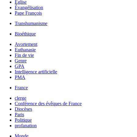
Église
Évangélisation
Pape François
Transhumanisme
Bioéthique
Avortement
Euthanasie
Fin de vie
Genre
GPA
Intelligence artificielle
PMA
France
clerge
Conférence des évêques de France
Diocèses
Paris
Politique
profanation
Monde