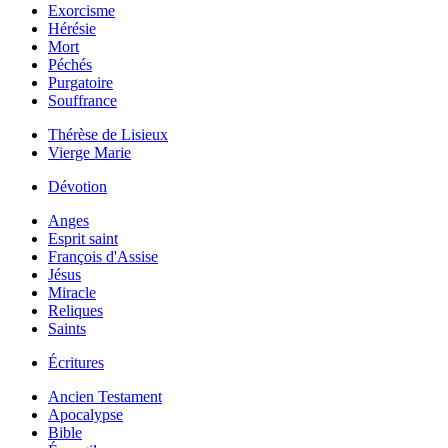
Exorcisme
Hérésie
Mort
Péchés
Purgatoire
Souffrance
Thérèse de Lisieux
Vierge Marie
Dévotion
Anges
Esprit saint
François d'Assise
Jésus
Miracle
Reliques
Saints
Écritures
Ancien Testament
Apocalypse
Bible