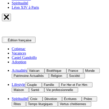
Spiritualité
Léon XIV à Paris
Édition
française
Cotignac
Vacances
Castel Gandolfo
Adoption
Actualités
Vatican
Bioéthique
France
Monde
Patrimoine Actualités
Religion
Société
Lifestyle
Couple
Famille
For Her et For Him
Maison
Santé
Vie professionnelle
Spiritualité
Croix
Dévotion
Écritures
Prière
Rites
Temps liturgiques
Vertus chrétiennes