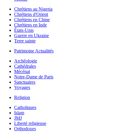
Chrétiens au Nigeria
Chrétiens d'Orient
Chrétiens en Chine
Chrétiens en Inde
États-Unis
Guerre en Ukraine
Terre sainte
Patrimoine Actualités
Archéologie
Cathédrales
Mécénat
Notre-Dame de Paris
Sanctuaires
Voyages
Religion
Catholiques
Islam
JMJ
Liberté religieuse
Orthodoxes