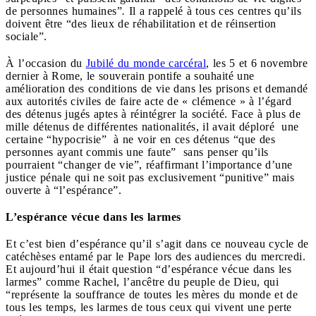
de personnes humaines”
.
Il a rappelé à tous ces centres qu’ils
doivent être “des lieux de réhabilitation et de réinsertion
sociale”.
À l’occasion du
Jubilé du monde carcéral
, les 5 et 6 novembre
dernier à Rome, le souverain pontife a souhaité une
amélioration des conditions de vie dans les prisons et demandé
aux autorités civiles de faire acte de « clémence » à l’égard
des détenus jugés aptes à réintégrer la société. Face à plus de
mille détenus de différentes nationalités, il avait déploré une
certaine “hypocrisie” à ne voir en ces détenus “que des
personnes ayant commis une faute” sans penser qu’ils
pourraient “changer de vie”, réaffirmant l’importance d’une
justice pénale qui ne soit pas exclusivement “punitive” mais
ouverte à “l’espérance”.
L’espérance vécue dans les larmes
Et c’est bien d’espérance qu’il s’agit dans ce nouveau cycle de
catéchèses entamé par le Pape lors des audiences du mercredi.
Et aujourd’hui il était question “d’espérance vécue dans les
larmes” comme Rachel, l’ancêtre du peuple de Dieu, qui
“représente la souffrance de toutes les mères du monde et de
tous les temps, les larmes de tous ceux qui vivent une perte