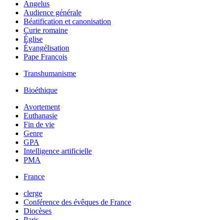
Angelus
Audience générale
Béatification et canonisation
Curie romaine
Église
Évangélisation
Pape François
Transhumanisme
Bioéthique
Avortement
Euthanasie
Fin de vie
Genre
GPA
Intelligence artificielle
PMA
France
clerge
Conférence des évêques de France
Diocèses
Paris