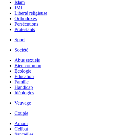
Islam
JMJ
Liberté religieuse
Orthodoxes
Persécutions
Protestants
Sport
Société
Abus sexuels
Bien commun
Écologie
Éducation
Famille
Handicap
Idéologies
Veuvage
Couple
Amour
Célibat
fiancailles