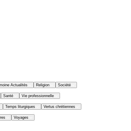
moine Actualités
Religion
Société
Santé
Vie professionnelle
Temps liturgiques
Vertus chrétiennes
res
Voyages