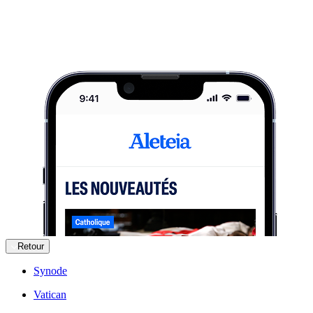
Retour
Synode
Vatican