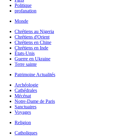
Politique
profanation
Monde
Chrétiens au Nigeria
Chrétiens d'Orient
Chrétiens en Chine
Chrétiens en Inde
États-Unis
Guerre en Ukraine
Terre sainte
Patrimoine Actualités
Archéologie
Cathédrales
Mécénat
Notre-Dame de Paris
Sanctuaires
Voyages
Religion
Catholiques