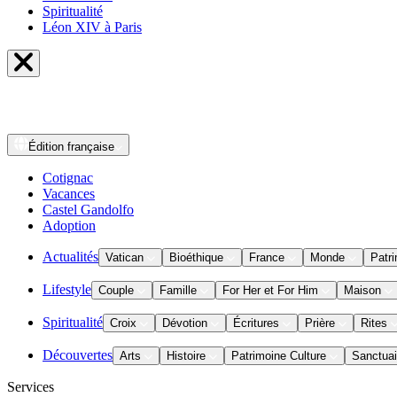
Spiritualité
Léon XIV à Paris
Édition
française
Cotignac
Vacances
Castel Gandolfo
Adoption
Actualités
Vatican
Bioéthique
France
Monde
Patri
Lifestyle
Couple
Famille
For Her et For Him
Maison
Spiritualité
Croix
Dévotion
Écritures
Prière
Rites
Découvertes
Arts
Histoire
Patrimoine Culture
Sanctuai
Services