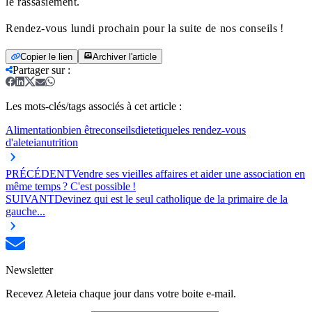
le rassasiement.
Rendez-vous lundi prochain pour la suite de nos conseils !
Copier le lien
Archiver l'article
Partager sur
:
Les mots-clés/tags associés à cet article :
Alimentation
bien être
conseils
dietetique
les rendez-vous
d'aleteia
nutrition
PRÉCÉDENT
Vendre ses vieilles affaires et aider une association en
même temps ? C'est possible !
SUIVANT
Devinez qui est le seul catholique de la primaire de la
gauche...
Newsletter
Recevez Aleteia chaque jour dans votre boite e-mail.