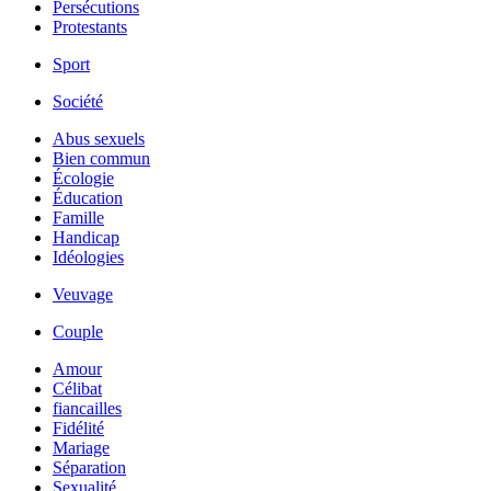
Persécutions
Protestants
Sport
Société
Abus sexuels
Bien commun
Écologie
Éducation
Famille
Handicap
Idéologies
Veuvage
Couple
Amour
Célibat
fiancailles
Fidélité
Mariage
Séparation
Sexualité