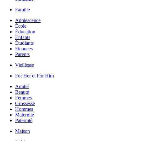
Famille
Adolescence
École
Éducation
Enfants
Étudiants
Finances
Parents
Vieillesse
For Her et For Him
Amitié
Beauté
Femmes
Grossesse
Hommes
Maternité
Paternité
Maison