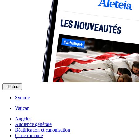
Retour
Synode
Vatican
Angelus
Audience générale
Béatification et canonisation
Curie romaine