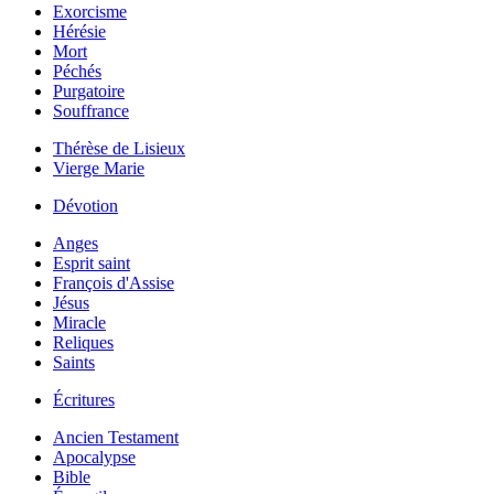
Exorcisme
Hérésie
Mort
Péchés
Purgatoire
Souffrance
Thérèse de Lisieux
Vierge Marie
Dévotion
Anges
Esprit saint
François d'Assise
Jésus
Miracle
Reliques
Saints
Écritures
Ancien Testament
Apocalypse
Bible