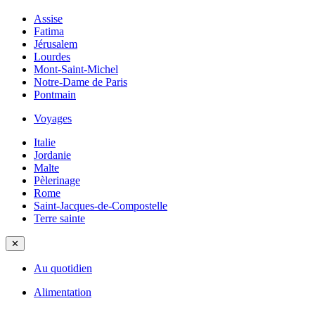
Assise
Fatima
Jérusalem
Lourdes
Mont-Saint-Michel
Notre-Dame de Paris
Pontmain
Voyages
Italie
Jordanie
Malte
Pèlerinage
Rome
Saint-Jacques-de-Compostelle
Terre sainte
✕
Au quotidien
Alimentation