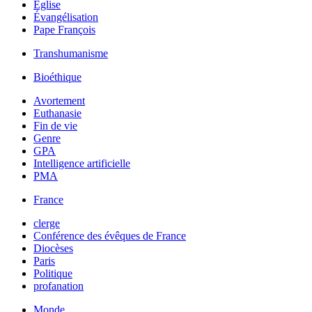
Église
Évangélisation
Pape François
Transhumanisme
Bioéthique
Avortement
Euthanasie
Fin de vie
Genre
GPA
Intelligence artificielle
PMA
France
clerge
Conférence des évêques de France
Diocèses
Paris
Politique
profanation
Monde