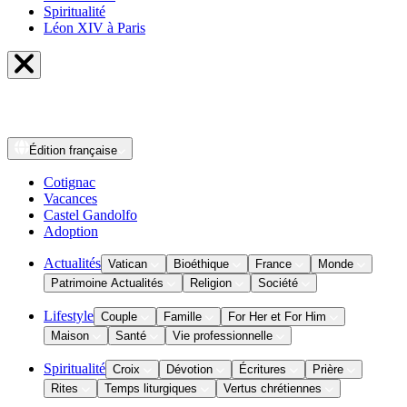
Spiritualité
Léon XIV à Paris
Édition
française
Cotignac
Vacances
Castel Gandolfo
Adoption
Actualités
Vatican
Bioéthique
France
Monde
Patrimoine Actualités
Religion
Société
Lifestyle
Couple
Famille
For Her et For Him
Maison
Santé
Vie professionnelle
Spiritualité
Croix
Dévotion
Écritures
Prière
Rites
Temps liturgiques
Vertus chrétiennes