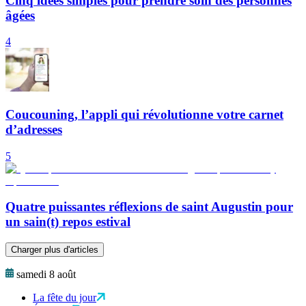
Cinq idées simples pour prendre soin des personnes
âgées
4
Coucouning, l’appli qui révolutionne votre carnet
d’adresses
5
Quatre puissantes réflexions de saint Augustin pour
un sain(t) repos estival
Charger plus d'articles
samedi 8 août
La fête du jour