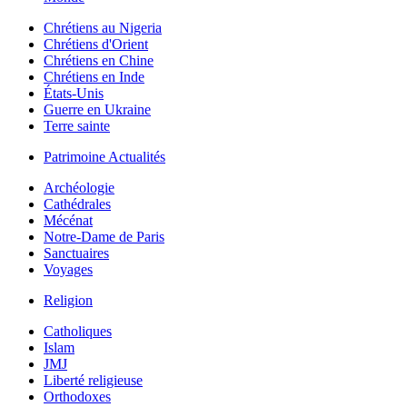
Chrétiens au Nigeria
Chrétiens d'Orient
Chrétiens en Chine
Chrétiens en Inde
États-Unis
Guerre en Ukraine
Terre sainte
Patrimoine Actualités
Archéologie
Cathédrales
Mécénat
Notre-Dame de Paris
Sanctuaires
Voyages
Religion
Catholiques
Islam
JMJ
Liberté religieuse
Orthodoxes