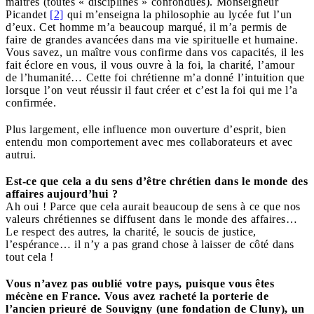
maîtres (toutes « disciplines » confondues). Monseigneur
Picandet
[2]
qui m’enseigna la philosophie au lycée fut l’un
d’eux. Cet homme m’a beaucoup marqué, il m’a permis de
faire de grandes avancées dans ma vie spirituelle et humaine.
Vous savez, un maître vous confirme dans vos capacités, il les
fait éclore en vous, il vous ouvre à la foi, la charité, l’amour
de l’humanité… Cette foi chrétienne m’a donné l’intuition que
lorsque l’on veut réussir il faut créer et c’est la foi qui me l’a
confirmée.
Plus largement, elle influence mon ouverture d’esprit, bien
entendu mon comportement avec mes collaborateurs et avec
autrui.
Est-ce que cela a du sens d’être chrétien dans le monde des
affaires aujourd’hui ?
Ah oui ! Parce que cela aurait beaucoup de sens à ce que nos
valeurs chrétiennes se diffusent dans le monde des affaires…
Le respect des autres, la charité, le soucis de justice,
l’espérance… il n’y a pas grand chose à laisser de côté dans
tout cela !
Vous n’avez pas oublié votre pays, puisque vous êtes
mécène en France. Vous avez racheté la porterie de
l’ancien prieuré de Souvigny (une fondation de Cluny), un