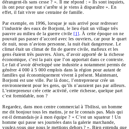
dérangent-ils sans cesse ? ». Il me répond : « Ils sont inquiets,
ils ont peur que tout s’arrête si je viens à disparaître ». En
effet, il fait vivre une centaine de famille.
Par exemple, en 1996, lorsque je suis arrivé pour redresser
l’industrie des eaux de Borjomi, le lieu était un village très
pauvre au milieu de la guerre civile
[1]
. À cette époque on ne
pouvait pas passer d’accord avec les ouvriers, car pour le quart
de nuit, nous n’avions personne, la nuit était dangereuse. Le
climat était un climat de fin de guerre civile, mafieux et les
gens étaient très pauvres. Alors, d’avoir apporté de la richesse
économique, c’est la paix que l’on apportait dans ce contexte.
Le fait d’avoir développé une industrie a notamment permis de
générer 4 000 à 5 000 emplois dans la région pour autant de
familles qui économiquement vivent à présent. Maintenant,
Borjomi est une ville. Par là donc, l’entrepreneur crée un
environnement pour les gens, qu’ils n’auraient pas par ailleurs.
L’entrepreneur crée cette activité, cette richesse, quelque part
c’est formidable, non ?
Regardez, dans mon centre commercial à Tbilissi, un homme
me dit bonjour tous les matins, je ne le connais pas. Mais qui
est-il demandais-je à mon équipe ? « C’est un squateur ! Un
homme qui passe ses journées dans la galerie marchande,
voulez-vous que nous le mettions dehors ? ». Bien entendu que