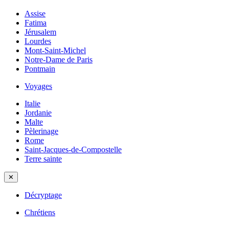
Assise
Fatima
Jérusalem
Lourdes
Mont-Saint-Michel
Notre-Dame de Paris
Pontmain
Voyages
Italie
Jordanie
Malte
Pèlerinage
Rome
Saint-Jacques-de-Compostelle
Terre sainte
✕
Décryptage
Chrétiens