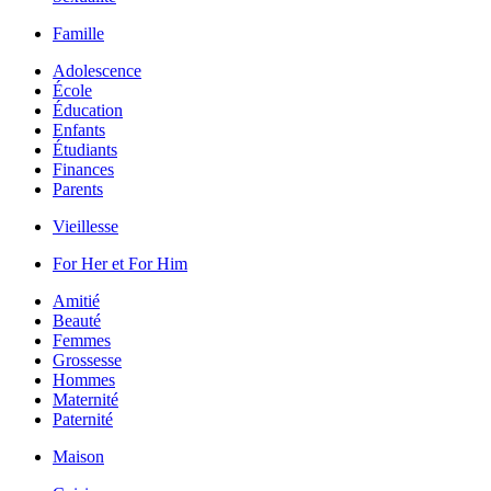
Famille
Adolescence
École
Éducation
Enfants
Étudiants
Finances
Parents
Vieillesse
For Her et For Him
Amitié
Beauté
Femmes
Grossesse
Hommes
Maternité
Paternité
Maison