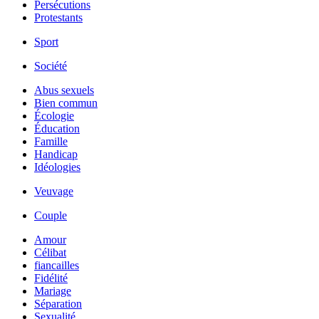
Persécutions
Protestants
Sport
Société
Abus sexuels
Bien commun
Écologie
Éducation
Famille
Handicap
Idéologies
Veuvage
Couple
Amour
Célibat
fiancailles
Fidélité
Mariage
Séparation
Sexualité