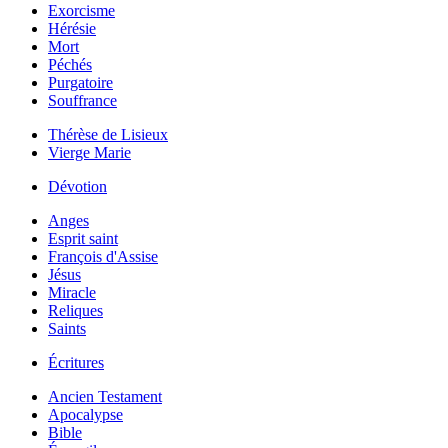
Exorcisme
Hérésie
Mort
Péchés
Purgatoire
Souffrance
Thérèse de Lisieux
Vierge Marie
Dévotion
Anges
Esprit saint
François d'Assise
Jésus
Miracle
Reliques
Saints
Écritures
Ancien Testament
Apocalypse
Bible