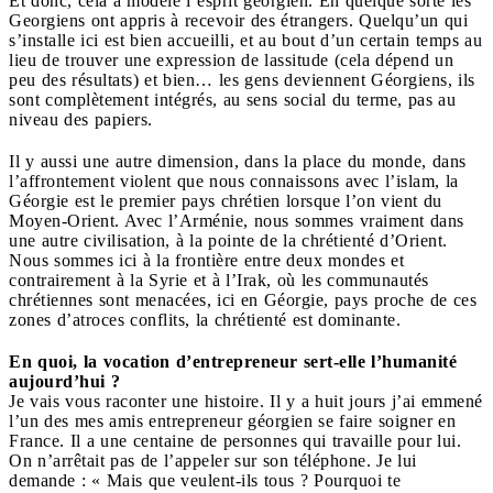
Et donc, cela a modelé l’esprit géorgien. En quelque sorte les
Georgiens ont appris à recevoir des étrangers. Quelqu’un qui
s’installe ici est bien accueilli, et au bout d’un certain temps au
lieu de trouver une expression de lassitude (cela dépend un
peu des résultats) et bien… les gens deviennent Géorgiens, ils
sont complètement intégrés, au sens social du terme, pas au
niveau des papiers.
Il y aussi une autre dimension, dans la place du monde, dans
l’affrontement violent que nous connaissons avec l’islam, la
Géorgie est le premier pays chrétien lorsque l’on vient du
Moyen-Orient. Avec l’Arménie, nous sommes vraiment dans
une autre civilisation, à la pointe de la chrétienté d’Orient.
Nous sommes ici à la frontière entre deux mondes et
contrairement à la Syrie et à l’Irak, où les communautés
chrétiennes sont menacées, ici en Géorgie, pays proche de ces
zones d’atroces conflits, la chrétienté est dominante.
En quoi, la vocation d’entrepreneur sert-elle l’humanité
aujourd’hui ?
Je vais vous raconter une histoire. Il y a huit jours j’ai emmené
l’un des mes amis entrepreneur géorgien se faire soigner en
France. Il a une centaine de personnes qui travaille pour lui.
On n’arrêtait pas de l’appeler sur son téléphone. Je lui
demande : « Mais que veulent-ils tous ? Pourquoi te