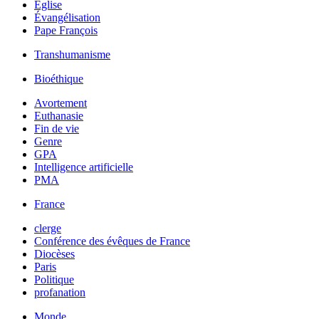
Église
Évangélisation
Pape François
Transhumanisme
Bioéthique
Avortement
Euthanasie
Fin de vie
Genre
GPA
Intelligence artificielle
PMA
France
clerge
Conférence des évêques de France
Diocèses
Paris
Politique
profanation
Monde