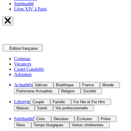
Spiritualité
Léon XIV à Paris
Édition
française
Cotignac
Vacances
Castel Gandolfo
Adoption
Actualités
Vatican
Bioéthique
France
Monde
Patrimoine Actualités
Religion
Société
Lifestyle
Couple
Famille
For Her et For Him
Maison
Santé
Vie professionnelle
Spiritualité
Croix
Dévotion
Écritures
Prière
Rites
Temps liturgiques
Vertus chrétiennes