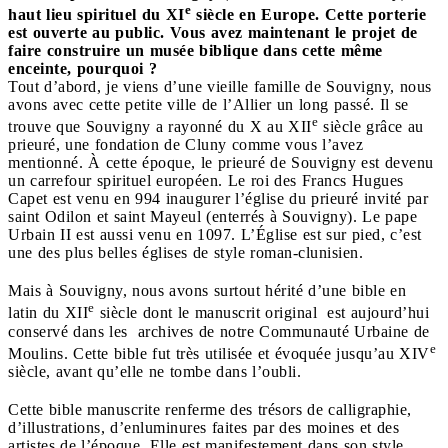
e
haut lieu spirituel du XI
siècle en Europe.
Cette porterie
est ouverte au public. Vous avez maintenant le projet de
faire construire un musée biblique dans cette même
enceinte, pourquoi ?
Tout d’abord, je viens d’une vieille famille de Souvigny, nous
avons avec cette petite ville de l’Allier un long passé. Il se
e
trouve que Souvigny a rayonné du X au XII
siècle grâce au
prieuré, une fondation de Cluny comme vous l’avez
mentionné. À cette époque, le prieuré de Souvigny est devenu
un carrefour spirituel européen. Le roi des Francs Hugues
Capet est venu en 994 inaugurer l’église du prieuré invité par
saint Odilon et saint Mayeul (enterrés à Souvigny). Le pape
Urbain II est aussi venu en 1097. L’Église est sur pied, c’est
une des plus belles églises de style roman-clunisien.
Mais à Souvigny, nous avons surtout hérité d’une bible en
e
latin du XII
siècle dont le manuscrit original est aujourd’hui
conservé dans les archives de notre Communauté Urbaine de
e
Moulins. Cette bible fut très utilisée et évoquée jusqu’au XIV
siècle, avant qu’elle ne tombe dans l’oubli.
Cette bible manuscrite renferme des trésors de calligraphie,
d’illustrations, d’enluminures faites par des moines et des
artistes de l’époque. Elle est manifestement dans son style