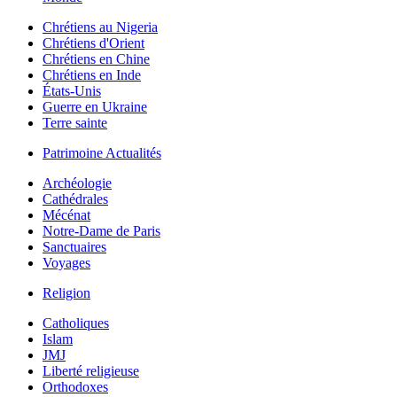
Chrétiens au Nigeria
Chrétiens d'Orient
Chrétiens en Chine
Chrétiens en Inde
États-Unis
Guerre en Ukraine
Terre sainte
Patrimoine Actualités
Archéologie
Cathédrales
Mécénat
Notre-Dame de Paris
Sanctuaires
Voyages
Religion
Catholiques
Islam
JMJ
Liberté religieuse
Orthodoxes