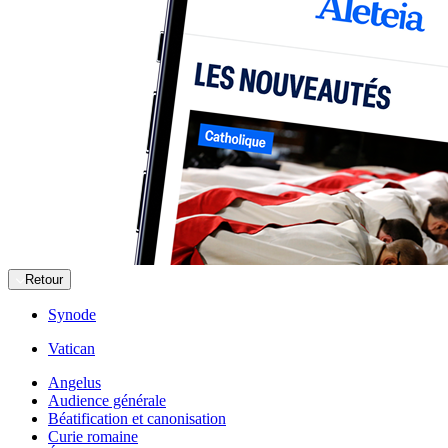
Retour
Synode
Vatican
Angelus
Audience générale
Béatification et canonisation
Curie romaine