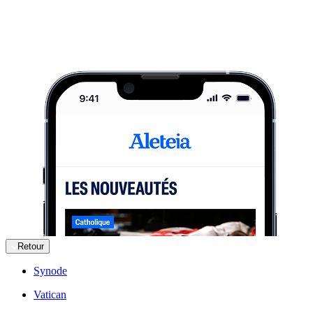
Retour
Synode
Vatican