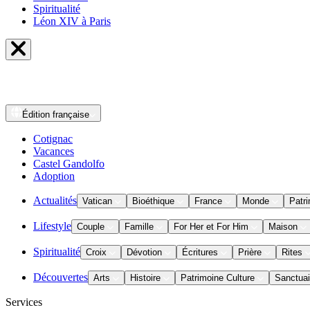
Spiritualité
Léon XIV à Paris
Édition
française
Cotignac
Vacances
Castel Gandolfo
Adoption
Actualités
Vatican
Bioéthique
France
Monde
Patri
Lifestyle
Couple
Famille
For Her et For Him
Maison
Spiritualité
Croix
Dévotion
Écritures
Prière
Rites
Découvertes
Arts
Histoire
Patrimoine Culture
Sanctuai
Services