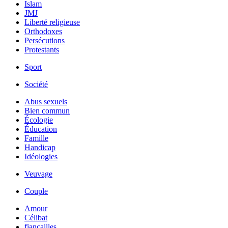
Islam
JMJ
Liberté religieuse
Orthodoxes
Persécutions
Protestants
Sport
Société
Abus sexuels
Bien commun
Écologie
Éducation
Famille
Handicap
Idéologies
Veuvage
Couple
Amour
Célibat
fiancailles