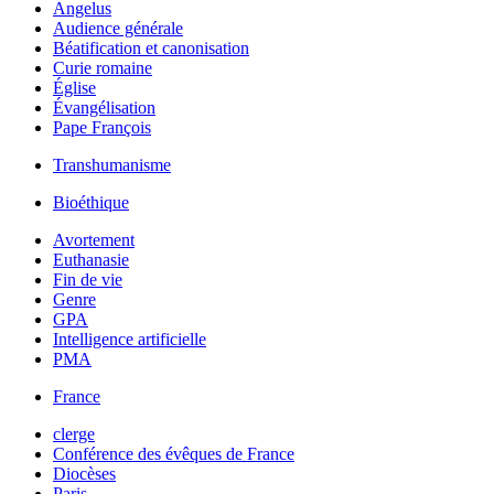
Angelus
Audience générale
Béatification et canonisation
Curie romaine
Église
Évangélisation
Pape François
Transhumanisme
Bioéthique
Avortement
Euthanasie
Fin de vie
Genre
GPA
Intelligence artificielle
PMA
France
clerge
Conférence des évêques de France
Diocèses
Paris