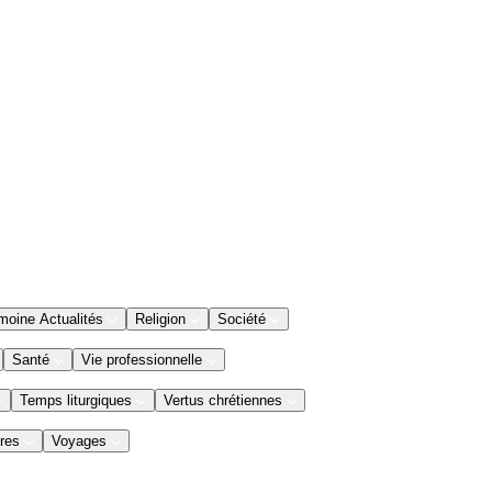
moine Actualités
Religion
Société
Santé
Vie professionnelle
Temps liturgiques
Vertus chrétiennes
res
Voyages