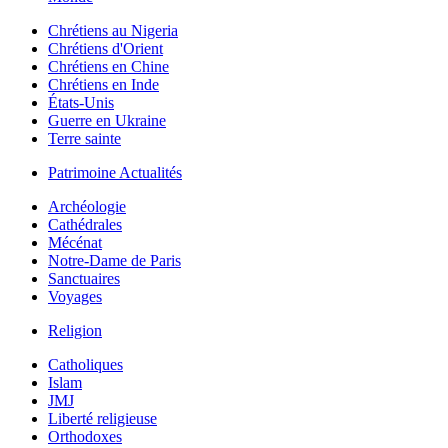
Chrétiens au Nigeria
Chrétiens d'Orient
Chrétiens en Chine
Chrétiens en Inde
États-Unis
Guerre en Ukraine
Terre sainte
Patrimoine Actualités
Archéologie
Cathédrales
Mécénat
Notre-Dame de Paris
Sanctuaires
Voyages
Religion
Catholiques
Islam
JMJ
Liberté religieuse
Orthodoxes