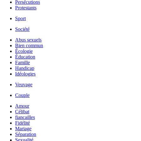
Persécutions
Protestants
Sport
Société
Abus sexuels
Bien commun
Écologie
Éducation
Famille
Handicap
Idéologies
Veuvage
Couple
Amour
Célibat
fiancailles
Fidélité
Mariage
Séparation
Sexualité