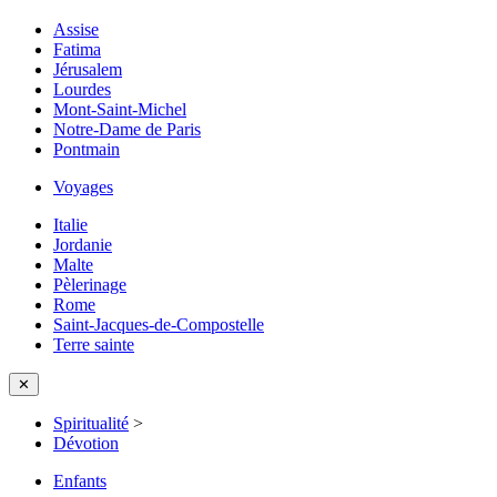
Assise
Fatima
Jérusalem
Lourdes
Mont-Saint-Michel
Notre-Dame de Paris
Pontmain
Voyages
Italie
Jordanie
Malte
Pèlerinage
Rome
Saint-Jacques-de-Compostelle
Terre sainte
✕
Spiritualité
>
Dévotion
Enfants