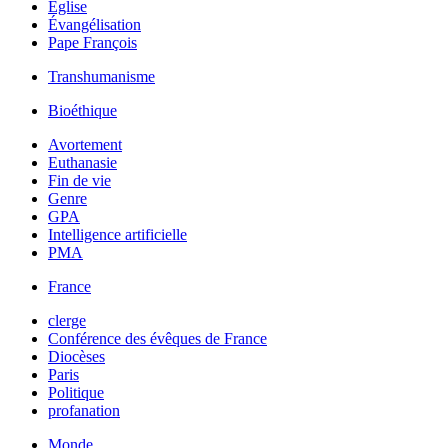
Église
Évangélisation
Pape François
Transhumanisme
Bioéthique
Avortement
Euthanasie
Fin de vie
Genre
GPA
Intelligence artificielle
PMA
France
clerge
Conférence des évêques de France
Diocèses
Paris
Politique
profanation
Monde