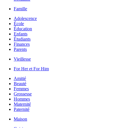
Famille
Adolescence
École
Éducation
Enfants
Étudiants
Finances
Parents
Vieillesse
For Her et For Him
Amitié
Beauté
Femmes
Grossesse
Hommes
Maternité
Paternité
Maison