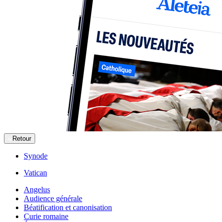
Retour
Synode
Vatican
Angelus
Audience générale
Béatification et canonisation
Curie romaine