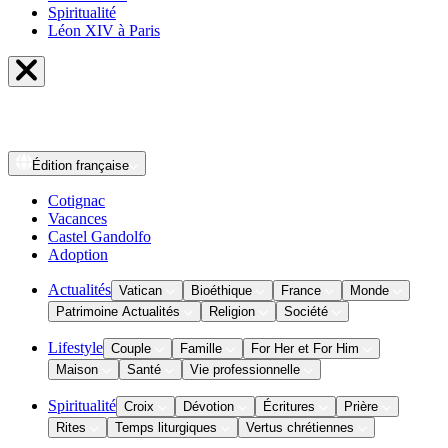
Spiritualité
Léon XIV à Paris
Édition
française
Cotignac
Vacances
Castel Gandolfo
Adoption
Actualités
Vatican
Bioéthique
France
Monde
Patrimoine Actualités
Religion
Société
Lifestyle
Couple
Famille
For Her et For Him
Maison
Santé
Vie professionnelle
Spiritualité
Croix
Dévotion
Écritures
Prière
Rites
Temps liturgiques
Vertus chrétiennes