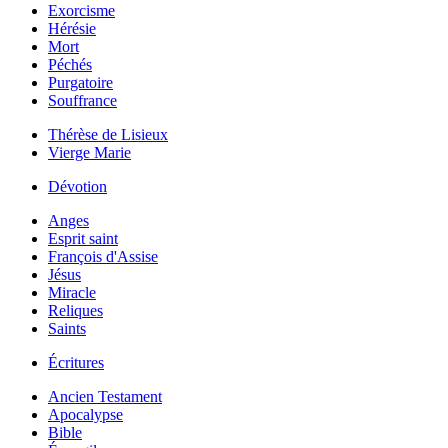
Exorcisme
Hérésie
Mort
Péchés
Purgatoire
Souffrance
Thérèse de Lisieux
Vierge Marie
Dévotion
Anges
Esprit saint
François d'Assise
Jésus
Miracle
Reliques
Saints
Écritures
Ancien Testament
Apocalypse
Bible