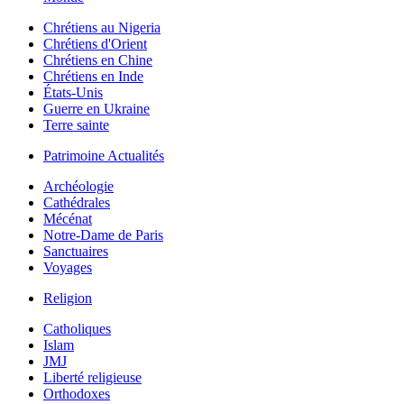
Chrétiens au Nigeria
Chrétiens d'Orient
Chrétiens en Chine
Chrétiens en Inde
États-Unis
Guerre en Ukraine
Terre sainte
Patrimoine Actualités
Archéologie
Cathédrales
Mécénat
Notre-Dame de Paris
Sanctuaires
Voyages
Religion
Catholiques
Islam
JMJ
Liberté religieuse
Orthodoxes