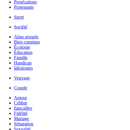
Persécutions
Protestants
Sport
Société
Abus sexuels
Bien commun
Écologie
Éducation
Famille
Handicap
Idéologies
Veuvage
Couple
Amour
Célibat
fiancailles
Fidélité
Mariage
Séparation
Sexualité