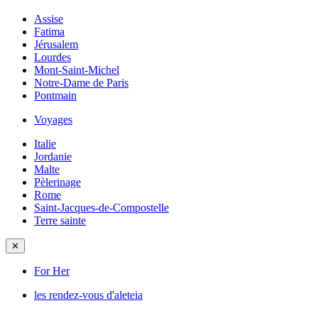
Assise
Fatima
Jérusalem
Lourdes
Mont-Saint-Michel
Notre-Dame de Paris
Pontmain
Voyages
Italie
Jordanie
Malte
Pèlerinage
Rome
Saint-Jacques-de-Compostelle
Terre sainte
✕
For Her
les rendez-vous d'aleteia