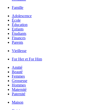
Famille
Adolescence
École
Éducation
Enfants
Étudiants
Finances
Parents
Vieillesse
For Her et For Him
Amitié
Beauté
Femmes
Grossesse
Hommes
Maternité
Paternité
Maison