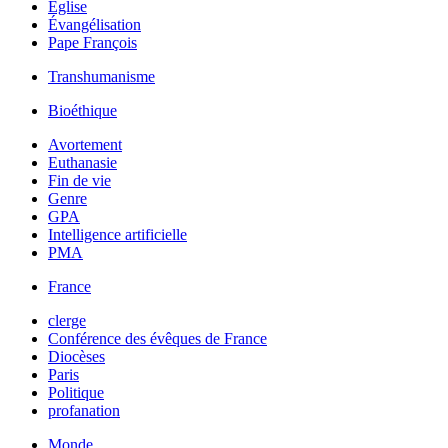
Église
Évangélisation
Pape François
Transhumanisme
Bioéthique
Avortement
Euthanasie
Fin de vie
Genre
GPA
Intelligence artificielle
PMA
France
clerge
Conférence des évêques de France
Diocèses
Paris
Politique
profanation
Monde