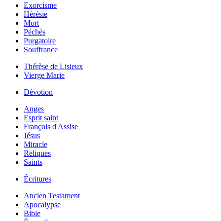
Exorcisme
Hérésie
Mort
Péchés
Purgatoire
Souffrance
Thérèse de Lisieux
Vierge Marie
Dévotion
Anges
Esprit saint
François d'Assise
Jésus
Miracle
Reliques
Saints
Écritures
Ancien Testament
Apocalypse
Bible