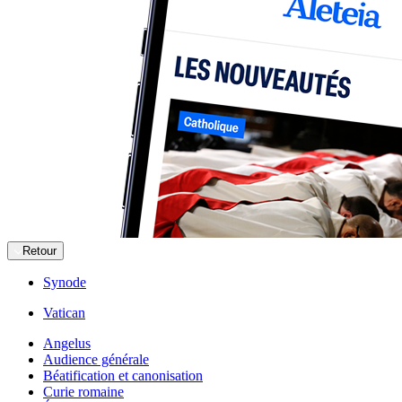
Retour
Synode
Vatican
Angelus
Audience générale
Béatification et canonisation
Curie romaine