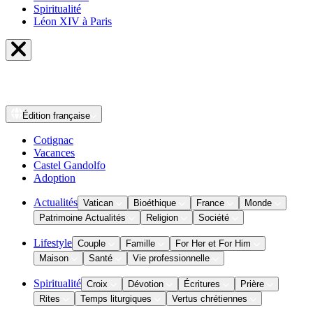
Spiritualité
Léon XIV à Paris
Édition
française
Cotignac
Vacances
Castel Gandolfo
Adoption
Actualités
Vatican
Bioéthique
France
Monde
Patrimoine Actualités
Religion
Société
Lifestyle
Couple
Famille
For Her et For Him
Maison
Santé
Vie professionnelle
Spiritualité
Croix
Dévotion
Écritures
Prière
Rites
Temps liturgiques
Vertus chrétiennes