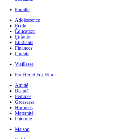
Famille
Adolescence
École
Éducation
Enfants
Étudiants
Finances
Parents
Vieillesse
For Her et For Him
Amitié
Beauté
Femmes
Grossesse
Hommes
Maternité
Paternité
Maison