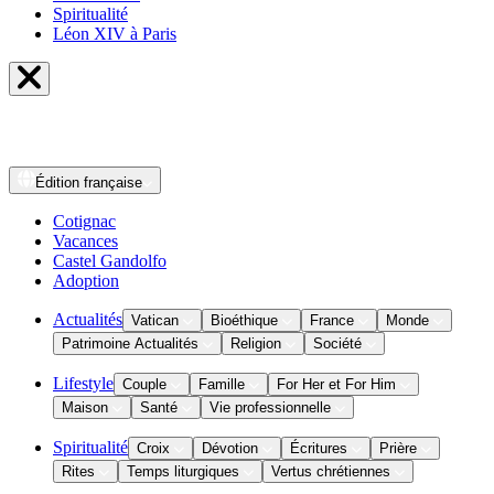
Spiritualité
Léon XIV à Paris
Édition
française
Cotignac
Vacances
Castel Gandolfo
Adoption
Actualités
Vatican
Bioéthique
France
Monde
Patrimoine Actualités
Religion
Société
Lifestyle
Couple
Famille
For Her et For Him
Maison
Santé
Vie professionnelle
Spiritualité
Croix
Dévotion
Écritures
Prière
Rites
Temps liturgiques
Vertus chrétiennes