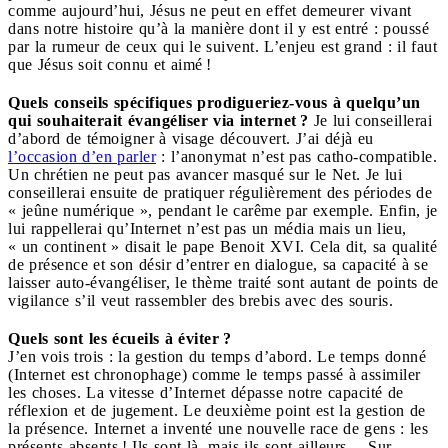
comme aujourd’hui, Jésus ne peut en effet demeurer vivant
dans notre histoire qu’à la manière dont il y est entré : poussé
par la rumeur de ceux qui le suivent. L’enjeu est grand : il faut
que Jésus soit connu et aimé !
Quels conseils spécifiques prodigueriez-vous à quelqu’un
qui souhaiterait évangéliser via internet ?
Je lui conseillerai
d’abord de témoigner à visage découvert. J’ai déjà eu
l’occasion d’en parler
: l’anonymat n’est pas catho-compatible.
Un chrétien ne peut pas avancer masqué sur le Net. Je lui
conseillerai ensuite de pratiquer régulièrement des périodes de
« jeûne numérique », pendant le carême par exemple. Enfin, je
lui rappellerai qu’Internet n’est pas un média mais un lieu,
« un continent » disait le pape Benoit XVI. Cela dit, sa qualité
de présence et son désir d’entrer en dialogue, sa capacité à se
laisser auto-évangéliser, le thème traité sont autant de points de
vigilance s’il veut rassembler des brebis avec des souris.
Quels sont les écueils à éviter ?
J’en vois trois : la gestion du temps d’abord. Le temps donné
(Internet est chronophage) comme le temps passé à assimiler
les choses. La vitesse d’Internet dépasse notre capacité de
réflexion et de jugement. Le deuxième point est la gestion de
la présence. Internet a inventé une nouvelle race de gens : les
présents-absents ! Ils sont là, mais ils sont ailleurs… Sur