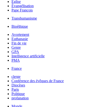
Église
Évangélisation
Pape François
Transhumanisme
Bioéthique
Avortement
Euthanasie
Fin de vie
Genre
GPA
Intelligence artificielle
PMA
France
clerge
Conférence des évêques de France
Diocèses
Paris
Politique
profanation
Monde