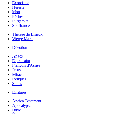
Exorcisme
Hérésie
Mort
Péchés
Purgatoire
Souffrance
Thérèse de Lisieux
Vierge Marie
Dévotion
Anges
Esprit saint
François d'Assise
Jésus
Miracle
Reliques
Saints
Écritures
Ancien Testament
Apocalypse
Bible