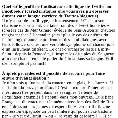
Quel est le profil de l’utilisateur catholique de Twitter ou
Facebook ? (caractéristiques que vous avez pu observer
durant votre longue carrière de Twittos/blogueur)
Il n’y a pas de profil type, et heureusement ! Chacun son
charisme et son talent. Certains font des « tweet-homélies »
(c’est le cas de Mgr Giraud, évêque de Sens-Auxerre) d’autres
réagissent face à l’actualité (c’est plus le cas des prêtres du
Padreblog), d’autres entretiennent des mini-dialogues avec
leurs followers. C’est une véritable symphonie où chacun joue
d’un instrument différent. Le chef d’orchestre reste l’Esprit-
Saint : depuis la Pentecôte, il inspire les disciples du Seigneur
afin que chacun entende parler du Christ dans sa langue. Et il
s’en sort plutôt pas mal !
À quels procédés est-il possible de recourir pour faire
œuvre d’évangélisation ?
Je n’en vois qu’un seul : la rumeur, en anglais, le « buzz ». Il
faut faire du buzz pour Jésus ! C’est le moteur d’Internet mais
il est aussi très présent dans les évangiles. Je tente de
l’expliquer, exemples à l’appui, dans mon ouvrage. Et le pape
François a dit exactement la même chose lors des JMJ de Rio
en s’adressant aux jeunes : « espero lio » leur a-t-il dit. Une
expression espagnole un peu familère qui pourrait se traduire
par « je veux du bruit ! » ou « je veux du désordre ! ». Hier