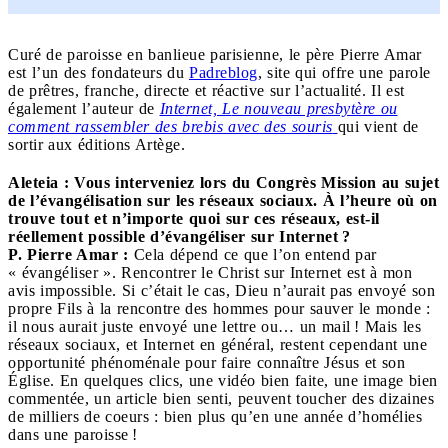
Curé de paroisse en banlieue parisienne, le père Pierre Amar
est l’un des fondateurs du
Padreblog
, site qui offre une parole
de prêtres, franche, directe et réactive sur l’actualité. Il est
également l’auteur de
Internet, L
e nouveau presbytère ou
comment rassembler des brebis avec des souris
qui vient de
sortir aux éditions Artège.
Aleteia : Vous interveniez lors du Congrès Mission au sujet
de l’évangélisation sur les réseaux sociaux. À l’heure où on
trouve tout et n’importe quoi sur ces réseaux, est-il
réellement possible d’évangéliser sur Internet ?
P. Pierre Amar :
Cela dépend ce que l’on entend par
« évangéliser ». Rencontrer le Christ sur Internet est à mon
avis impossible. Si c’était le cas, Dieu n’aurait pas envoyé son
propre Fils à la rencontre des hommes pour sauver le monde :
il nous aurait juste envoyé une lettre ou… un mail ! Mais les
réseaux sociaux, et Internet en général, restent cependant une
opportunité phénoménale pour faire connaître Jésus et son
Église. En quelques clics, une vidéo bien faite, une image bien
commentée, un article bien senti, peuvent toucher des dizaines
de milliers de coeurs : bien plus qu’en une année d’homélies
dans une paroisse !