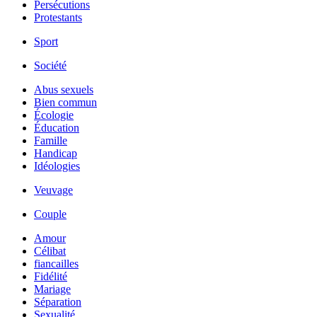
Persécutions
Protestants
Sport
Société
Abus sexuels
Bien commun
Écologie
Éducation
Famille
Handicap
Idéologies
Veuvage
Couple
Amour
Célibat
fiancailles
Fidélité
Mariage
Séparation
Sexualité