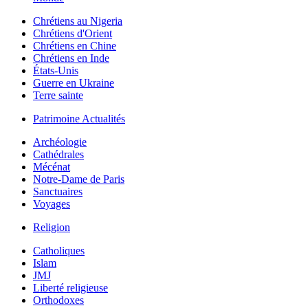
Chrétiens au Nigeria
Chrétiens d'Orient
Chrétiens en Chine
Chrétiens en Inde
États-Unis
Guerre en Ukraine
Terre sainte
Patrimoine Actualités
Archéologie
Cathédrales
Mécénat
Notre-Dame de Paris
Sanctuaires
Voyages
Religion
Catholiques
Islam
JMJ
Liberté religieuse
Orthodoxes