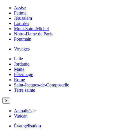
Assise
Fatima
Jérusalem
Lourdes
Mont-Saint-Michel
Notre-Dame de Paris
Pontmain
Voyages
Italie
Jordanie
Malte
Pèlerinage
Rome
Saint-Jacques-de-Compostelle
Terre sainte
✕
Actualités
>
Vatican
Évangélisation