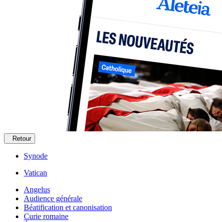
Retour
Synode
Vatican
Angelus
Audience générale
Béatification et canonisation
Curie romaine