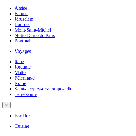
Assise
Fatima
Jérusalem
Lourdes
Mont-Saint-Michel
Notre-Dame de Paris
Pontmain
Voyages
Italie
Jordanie
Malte
Pèlerinage
Rome
Saint-Jacques-de-Compostelle
Terre sainte
✕
For Her
Cuisine