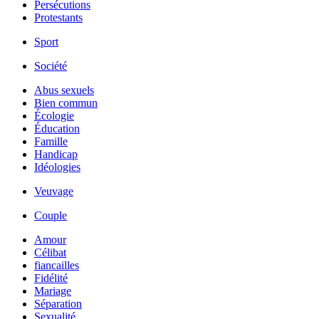
Persécutions
Protestants
Sport
Société
Abus sexuels
Bien commun
Écologie
Éducation
Famille
Handicap
Idéologies
Veuvage
Couple
Amour
Célibat
fiancailles
Fidélité
Mariage
Séparation
Sexualité