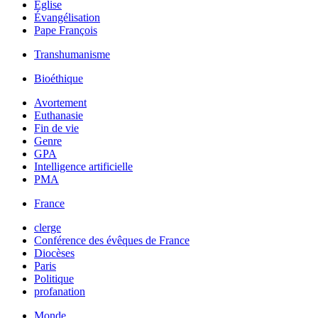
Église
Évangélisation
Pape François
Transhumanisme
Bioéthique
Avortement
Euthanasie
Fin de vie
Genre
GPA
Intelligence artificielle
PMA
France
clerge
Conférence des évêques de France
Diocèses
Paris
Politique
profanation
Monde