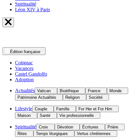
Spiritualité
Léon XIV à Paris
Édition
française
Cotignac
Vacances
Castel Gandolfo
Adoption
Actualités
Vatican
Bioéthique
France
Monde
Patrimoine Actualités
Religion
Société
Lifestyle
Couple
Famille
For Her et For Him
Maison
Santé
Vie professionnelle
Spiritualité
Croix
Dévotion
Écritures
Prière
Rites
Temps liturgiques
Vertus chrétiennes