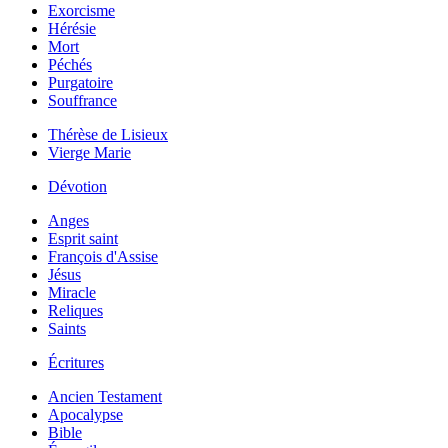
Exorcisme
Hérésie
Mort
Péchés
Purgatoire
Souffrance
Thérèse de Lisieux
Vierge Marie
Dévotion
Anges
Esprit saint
François d'Assise
Jésus
Miracle
Reliques
Saints
Écritures
Ancien Testament
Apocalypse
Bible