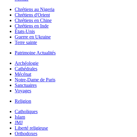
Chrétiens au Nigeria
Chrétiens d'Orient
Chrétiens en Chine
Chrétiens en Inde
États-Unis
Guerre en Ukraine
Terre sainte
Patrimoine Actualités
Archéologie
Cathédrales
Mécénat
Notre-Dame de Paris
Sanctuaires
Voyages
Religion
Catholiques
Islam
JMJ
Liberté religieuse
Orthodoxes