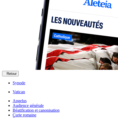
Retour
Synode
Vatican
Angelus
Audience générale
Béatification et canonisation
Curie romaine