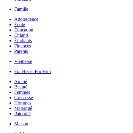
Famille
Adolescence
École
Éducation
Enfants
Étudiants
Finances
Parents
Vieillesse
For Her et For Him
Amitié
Beauté
Femmes
Grossesse
Hommes
Maternité
Paternité
Maison