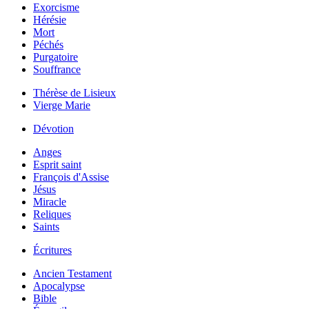
Exorcisme
Hérésie
Mort
Péchés
Purgatoire
Souffrance
Thérèse de Lisieux
Vierge Marie
Dévotion
Anges
Esprit saint
François d'Assise
Jésus
Miracle
Reliques
Saints
Écritures
Ancien Testament
Apocalypse
Bible