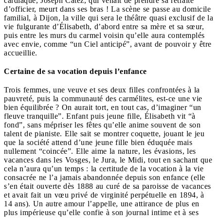
cardiaque, Joseph Catez, qui venait de prendre sa retraite
d’officier, meurt dans ses bras ! La scène se passe au domicile
familial, à Dijon, la ville qui sera le théâtre quasi exclusif de la
vie fulgurante d’Élisabeth, d’abord entre sa mère et sa sœur,
puis entre les murs du carmel voisin qu’elle aura contemplés
avec envie, comme “un Ciel anticipé”, avant de pouvoir y être
accueillie.
Certaine de sa vocation depuis l’enfance
Trois femmes, une veuve et ses deux filles confrontées à la
pauvreté, puis la communauté des carmélites, est-ce une vie
bien équilibrée ? On aurait tort, en tout cas, d’imaginer “un
fleuve tranquille”. Enfant puis jeune fille, Élisabeth vit “à
fond”, sans mépriser les fêtes qu’elle anime souvent de son
talent de pianiste. Elle sait se montrer coquette, jouant le jeu
que la société attend d’une jeune fille bien éduquée mais
nullement “coincée”. Elle aime la nature, les évasions, les
vacances dans les Vosges, le Jura, le Midi, tout en sachant que
cela n’aura qu’un temps : la certitude de la vocation à la vie
consacrée ne l’a jamais abandonnée depuis son enfance (elle
s’en était ouverte dès 1888 au curé de sa paroisse de vacances
et avait fait un vœu privé de virginité perpétuelle en 1894, à
14 ans). Un autre amour l’appelle, une attirance de plus en
plus impérieuse qu’elle confie à son journal intime et à ses