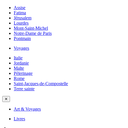
Assise
Fatima
Jérusalem
Lourdes
Mont-Saint-Michel
Notre-Dame de Paris
Pontmain
Voyages
Italie
Jordanie
Malte
Pèlerinage
Rome
Saint-Jacques-de-Compostelle
Terre sainte
✕
Art & Voyages
Livres