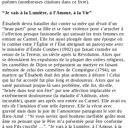
poèmes (nombreuses citations dans ce livre).
“Je vais à la Lumière, à l’Amour, à la Vie”
Élisabeth devra batailler dur contre sa mère qui rêvait d’un
“beau parti” pour sa fille et se faire violence pour s’arracher à
l’affection presque fusionnelle qui unissait les trois femmes en
entrant au Carmel. Elle fut aussi plongée dans une époque où
le combat entre l’Église et l’État atteignait un paroxysme avec
le ministère d’Émile Combes (1902) qui faisait craindre un
retour de la Terreur, un siècle après la Révolution. Alors que
se déroulaient les expulsions de la plupart des ordres religieux,
les carmélites de Dijon se préparaient au martyre en faisant
mémoire de celui des carmélites de Compiègne (1794), un
martyre qu’Élisabeth était des plus ardentes à désirer ! Celui
qui lui fut accordé fut plus long et douloureux. Alors que sa
santé paraissait jusque-là sans problème, elle fut, dit-elle,
“brisée dans tout son être” par une affection implacable et
extrêmement douloureuse (la maladie d’Addison, alors
incurable), quatre ans après son entrée au Carmel. Elle avait eu
très tôt l’intuition d’une telle épreuve. Elle la vécut avec
gravité mais dans la joie de l’amoureuse partageant le sort du
Bien-Aimé : “Si vous saviez quel bonheur ineffable goûte mon
âme en pensant que le Père m’a présentée pour être conforme
à son Fils crucifié …”. “Je vais à la Lumière, à l’Amour, à la