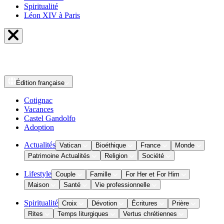
Spiritualité
Léon XIV à Paris
Édition
française
Cotignac
Vacances
Castel Gandolfo
Adoption
Actualités
Vatican
Bioéthique
France
Monde
Patrimoine Actualités
Religion
Société
Lifestyle
Couple
Famille
For Her et For Him
Maison
Santé
Vie professionnelle
Spiritualité
Croix
Dévotion
Écritures
Prière
Rites
Temps liturgiques
Vertus chrétiennes