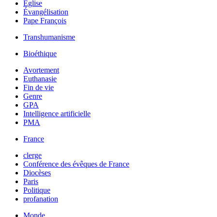
Église
Évangélisation
Pape François
Transhumanisme
Bioéthique
Avortement
Euthanasie
Fin de vie
Genre
GPA
Intelligence artificielle
PMA
France
clerge
Conférence des évêques de France
Diocèses
Paris
Politique
profanation
Monde