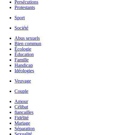
Persécutions
Protestants
Sport
Société
Abus sexuels
Bien commun
Écologie
Éducation
Famille
Handicap
Idéologies
Veuvage
Couple
Amour
Célibat
fiancailles
Fidélité
Mariage
Séparation
Sexualité