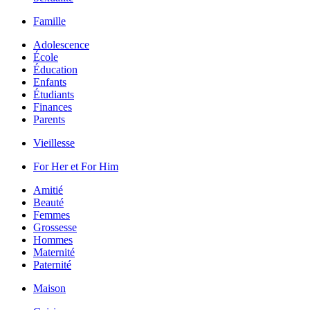
Famille
Adolescence
École
Éducation
Enfants
Étudiants
Finances
Parents
Vieillesse
For Her et For Him
Amitié
Beauté
Femmes
Grossesse
Hommes
Maternité
Paternité
Maison