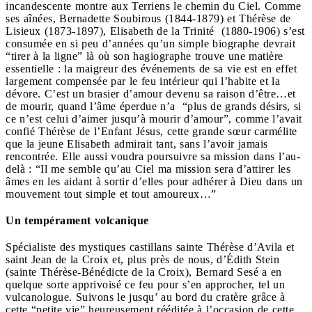
incandescente montre aux Terriens le chemin du Ciel. Comme
ses aînées, Bernadette Soubirous (1844-1879) et Thérèse de
Lisieux (1873-1897), Elisabeth de la Trinité (1880-1906) s’est
consumée en si peu d’années qu’un simple biographe devrait
“tirer à la ligne” là où son hagiographe trouve une matière
essentielle : la maigreur des événements de sa vie est en effet
largement compensée par le feu intérieur qui l’habite et la
dévore. C’est un brasier d’amour devenu sa raison d’être…et
de mourir, quand l’âme éperdue n’a “plus de grands désirs, si
ce n’est celui d’aimer jusqu’à mourir d’amour”, comme l’avait
confié Thérèse de l’Enfant Jésus, cette grande sœur carmélite
que la jeune Elisabeth admirait tant, sans l’avoir jamais
rencontrée. Elle aussi voudra poursuivre sa mission dans l’au-
delà : “Il me semble qu’au Ciel ma mission sera d’attirer les
âmes en les aidant à sortir d’elles pour adhérer à Dieu dans un
mouvement tout simple et tout amoureux…”
Un tempérament volcanique
Spécialiste des mystiques castillans sainte Thérèse d’Avila et
saint Jean de la Croix et, plus près de nous, d’Édith Stein
(sainte Thérèse-Bénédicte de la Croix), Bernard Sesé a en
quelque sorte apprivoisé ce feu pour s’en approcher, tel un
vulcanologue. Suivons le jusqu’ au bord du cratère grâce à
cette “petite vie” heureusement rééditée à l’occasion de cette