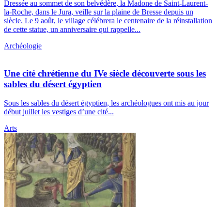
Dressée au sommet de son belvédère, la Madone de Saint-Laurent-
la-Roche, dans le Jura, veille sur la plaine de Bresse depuis un
siècle. Le 9 août, le village célébrera le centenaire de la réinstallation
de cette statue, un anniversaire qui rappelle...
Archéologie
Une cité chrétienne du IVe siècle découverte sous les
sables du désert égyptien
Sous les sables du désert égyptien, les archéologues ont mis au jour
début juillet les vestiges d’une cité...
Arts