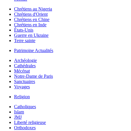
Chrétiens au Nigeria
Chrétiens d'Orient
Chrétiens en Chine
Chrétiens en Inde
États-Unis
Guerre en Ukraine
Terre sainte
Patrimoine Actualités
Archéologie
Cathédrales
Mécénat
Notre-Dame de Paris
Sanctuaires
Voyages
Religion
Catholiques
Islam
JMJ
Liberté religieuse
Orthodoxes