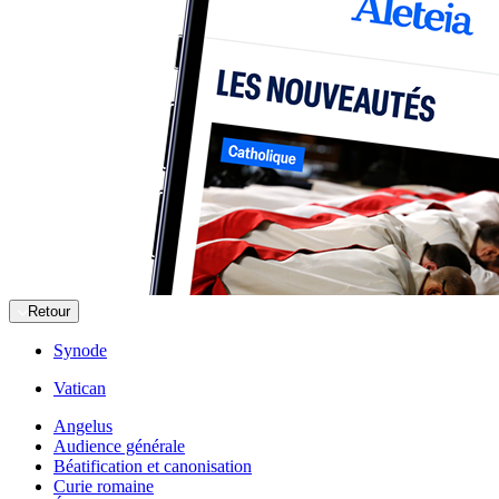
Retour
Synode
Vatican
Angelus
Audience générale
Béatification et canonisation
Curie romaine