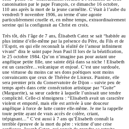
canonisation par le pape François, ce dimanche 16 octobre,
110 ans après la mort de la jeune carmélite. C’était à l’aube du
vendredi 9 novembre 1906, au terme d’une agonie
particulièrement cruelle et, en même temps, extraordinairement
sereine qui la configurait au Christ en croix.
Très tôt, dès l’âge de 7 ans, Élisabeth Catez se sait “habitée au
plus intime d’elle-même par la présence du Père, du Fils et de
l’Esprit, en qui elle reconnaît la réalité de l’amour infiniment
vivant” dira le saint pape Jean Paul II lors de la béatification,
le 25 octobre 1984. Qu’on n’imagine pas pour autant une
angélique petite fille, une sainte déjà dans sa niche ! Elisabeth
est un caractère…volcanique et enjoué. C’est une surdouée,
une virtuose du moins car ses dons poétiques sont moins
convaincants que ceux de Thérèse de Lisieux. Pianiste, elle
sera premier prix du Conservatoire de Dijon – suivie peu de
temps après dans cette consécration artistique par “Guite”
(Marguerite), sa sœur cadette à laquelle l’unissait une tendre
complicité. Celle-ci témoignera : “Elisabeth avait un caractère
violent et emporté, mais elle est arrivée à une douceur
angélique à force de lutte contre elle-même. Je me la rappelle
toute petite ayant de vrais accès de colère, criant,
trépignant…” C’est aussi à 7 ans qu’Élisabeth connaît la
terrible épreuve de la mort du père : victime d’une crise