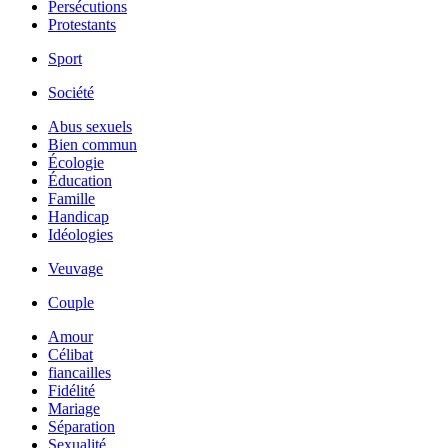
Persécutions
Protestants
Sport
Société
Abus sexuels
Bien commun
Écologie
Éducation
Famille
Handicap
Idéologies
Veuvage
Couple
Amour
Célibat
fiancailles
Fidélité
Mariage
Séparation
Sexualité