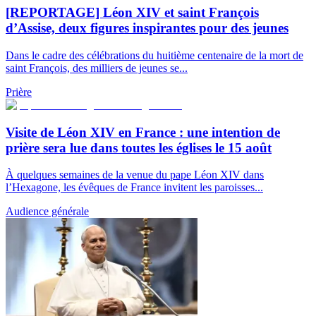
[REPORTAGE] Léon XIV et saint François
d’Assise, deux figures inspirantes pour des jeunes
Dans le cadre des célébrations du huitième centenaire de la mort de
saint François, des milliers de jeunes se...
Prière
Visite de Léon XIV en France : une intention de
prière sera lue dans toutes les églises le 15 août
À quelques semaines de la venue du pape Léon XIV dans
l’Hexagone, les évêques de France invitent les paroisses...
Audience générale