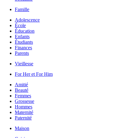
Famille
Adolescence
École
Éducation
Enfants
Étudiants
Finances
Parents
Vieillesse
For Her et For Him
Amitié
Beauté
Femmes
Grossesse
Hommes
Maternité
Paternité
Maison