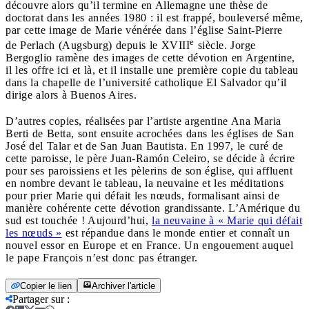
découvre alors qu’il termine en Allemagne une thèse de
doctorat dans les années 1980 : il est frappé, bouleversé même,
par cette image de Marie vénérée dans l’église Saint-Pierre
e
de Perlach (Augsburg) depuis le XVIII
siècle. Jorge
Bergoglio ramène des images de cette dévotion en Argentine,
il les offre ici et là, et il installe une première copie du tableau
dans la chapelle de l’université catholique El Salvador qu’il
dirige alors à Buenos Aires.
D’autres copies, réalisées par l’artiste argentine Ana Maria
Berti de Betta, sont ensuite acrochées dans les églises de San
José del Talar et de San Juan Bautista. En 1997, le curé de
cette paroisse, le père Juan-Ramón Celeiro, se décide à écrire
pour ses paroissiens et les pèlerins de son église, qui affluent
en nombre devant le tableau, la neuvaine et les méditations
pour prier Marie qui défait les nœuds, formalisant ainsi de
manière cohérente cette dévotion grandissante. L’Amérique du
sud est touchée ! Aujourd’hui,
la neuvaine à « Marie qui défait
les nœuds »
est répandue dans le monde entier et connaît un
nouvel essor en Europe et en France. Un engouement auquel
le pape François n’est donc pas étranger.
Copier le lien
Archiver l'article
Partager sur
: