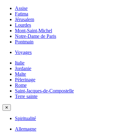
Assise
Fatima
Jérusalem
Lourdes
Mont-Saint-Michel
Notre-Dame de Paris
Pontmain
Voyages
Italie
Jordanie
Malte
Pèlerinage
Rome
Saint-Jacques-de-Compostelle
Terre sainte
✕
Spiritualité
Allemagne