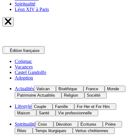
Spiritualité
Léon XIV à Paris
Édition
française
Cotignac
Vacances
Castel Gandolfo
Adoption
Actualités
Vatican
Bioéthique
France
Monde
Patrimoine Actualités
Religion
Société
Lifestyle
Couple
Famille
For Her et For Him
Maison
Santé
Vie professionnelle
Spiritualité
Croix
Dévotion
Écritures
Prière
Rites
Temps liturgiques
Vertus chrétiennes