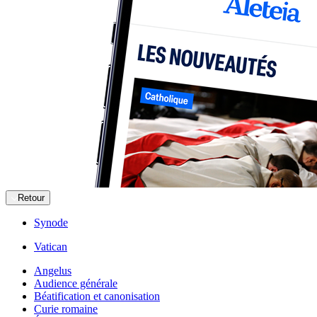
Retour
Synode
Vatican
Angelus
Audience générale
Béatification et canonisation
Curie romaine