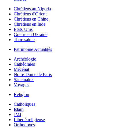
Chrétiens au Nigeria
Chrétiens d'Orient
Chrétiens en Chine
Chrétiens en Inde
États-Unis
Guerre en Ukraine
Terre sainte
Patrimoine Actualités
Archéologie
Cathédrales
Mécénat
Notre-Dame de Paris
Sanctuaires
Voyages
Religion
Catholiques
Islam
JMJ
Liberté religieuse
Orthodoxes