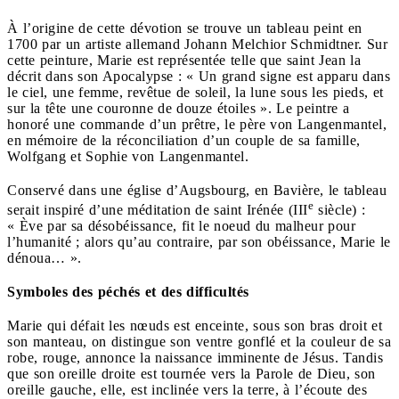
À l’origine de cette dévotion se trouve un tableau peint en
1700 par un artiste allemand Johann Melchior Schmidtner. Sur
cette peinture, Marie est représentée telle que saint Jean la
décrit dans son Apocalypse : « Un grand signe est apparu dans
le ciel, une femme, revêtue de soleil, la lune sous les pieds, et
sur la tête une couronne de douze étoiles ». Le peintre a
honoré une commande d’un prêtre, le père von Langenmantel,
en mémoire de la réconciliation d’un couple de sa famille,
Wolfgang et Sophie von Langenmantel.
Conservé dans une église d’Augsbourg, en Bavière, le tableau
e
serait inspiré d’une méditation de saint Irénée (III
siècle) :
« Ève par sa désobéissance, fit le noeud du malheur pour
l’humanité ; alors qu’au contraire, par son obéissance, Marie le
dénoua… ».
Symboles des péchés et des difficultés
Marie qui défait les nœuds est enceinte, sous son bras droit et
son manteau, on distingue son ventre gonflé et la couleur de sa
robe, rouge, annonce la naissance imminente de Jésus. Tandis
que son oreille droite est tournée vers la Parole de Dieu, son
oreille gauche, elle, est inclinée vers la terre, à l’écoute des