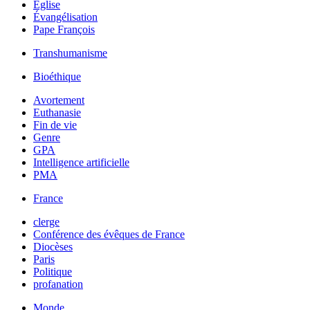
Église
Évangélisation
Pape François
Transhumanisme
Bioéthique
Avortement
Euthanasie
Fin de vie
Genre
GPA
Intelligence artificielle
PMA
France
clerge
Conférence des évêques de France
Diocèses
Paris
Politique
profanation
Monde