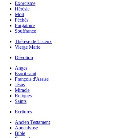
Exorcisme
Hérésie
Mort
Péchés
Purgatoire
Souffrance
Thérèse de Lisieux
Vierge Marie
Dévotion
Anges
Esprit saint
François d'Assise
Jésus
Miracle
Reliques
Saints
Écritures
Ancien Testament
Apocalypse
Bible