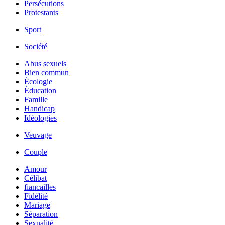
Persécutions
Protestants
Sport
Société
Abus sexuels
Bien commun
Écologie
Éducation
Famille
Handicap
Idéologies
Veuvage
Couple
Amour
Célibat
fiancailles
Fidélité
Mariage
Séparation
Sexualité