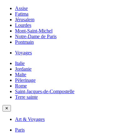
Assise
Fatima
Jérusalem
Lourdes
Mont-Saint-Michel
Notre-Dame de Paris
Pontmain
Voyages
Italie
Jordanie
Malte
Pèlerinage
Rome
Saint-Jacques-de-Compostelle
Terre sainte
✕
Art & Voyages
Paris