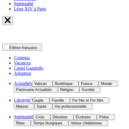
Spiritualité
Léon XIV à Paris
Édition
française
Cotignac
Vacances
Castel Gandolfo
Adoption
Actualités
Vatican
Bioéthique
France
Monde
Patrimoine Actualités
Religion
Société
Lifestyle
Couple
Famille
For Her et For Him
Maison
Santé
Vie professionnelle
Spiritualité
Croix
Dévotion
Écritures
Prière
Rites
Temps liturgiques
Vertus chrétiennes