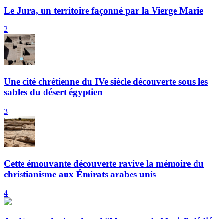
Le Jura, un territoire façonné par la Vierge Marie
2
Une cité chrétienne du IVe siècle découverte sous les
sables du désert égyptien
3
Cette émouvante découverte ravive la mémoire du
christianisme aux Émirats arabes unis
4