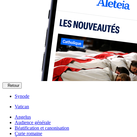
Retour
Synode
Vatican
Angelus
Audience générale
Béatification et canonisation
Curie romaine