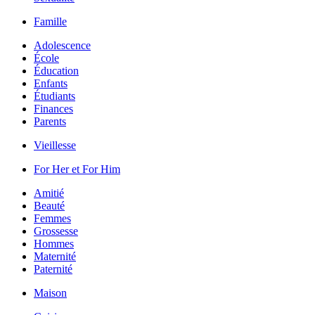
Famille
Adolescence
École
Éducation
Enfants
Étudiants
Finances
Parents
Vieillesse
For Her et For Him
Amitié
Beauté
Femmes
Grossesse
Hommes
Maternité
Paternité
Maison