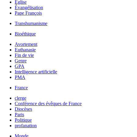
Église
Évangélisation
Pape François
Transhumanisme
Bioéthique
Avortement
Euthanasie
Fin de vie
Genre
GPA
Intelligence artificielle
PMA
France
clerge
Conférence des évêques de France
Diocèses
Paris
Politique
profanation
Monde