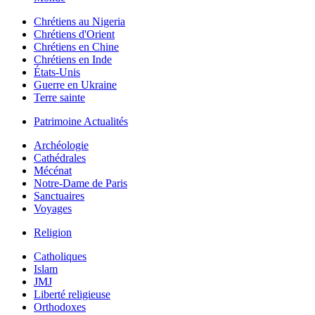
Chrétiens au Nigeria
Chrétiens d'Orient
Chrétiens en Chine
Chrétiens en Inde
États-Unis
Guerre en Ukraine
Terre sainte
Patrimoine Actualités
Archéologie
Cathédrales
Mécénat
Notre-Dame de Paris
Sanctuaires
Voyages
Religion
Catholiques
Islam
JMJ
Liberté religieuse
Orthodoxes