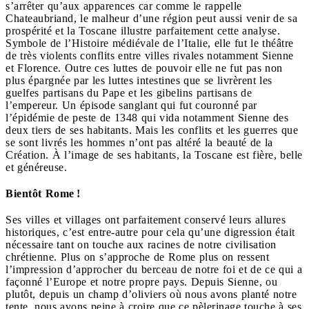
s’arrêter qu’aux apparences car comme le rappelle
Chateaubriand, le malheur d’une région peut aussi venir de sa
prospérité et la Toscane illustre parfaitement cette analyse.
Symbole de l’Histoire médiévale de l’Italie, elle fut le théâtre
de très violents conflits entre villes rivales notamment Sienne
et Florence. Outre ces luttes de pouvoir elle ne fut pas non
plus épargnée par les luttes intestines que se livrèrent les
guelfes partisans du Pape et les gibelins partisans de
l’empereur. Un épisode sanglant qui fut couronné par
l’épidémie de peste de 1348 qui vida notamment Sienne des
deux tiers de ses habitants. Mais les conflits et les guerres que
se sont livrés les hommes n’ont pas altéré la beauté de la
Création. À l’image de ses habitants, la Toscane est fière, belle
et généreuse.
Bientôt Rome !
Ses villes et villages ont parfaitement conservé leurs allures
historiques, c’est entre-autre pour cela qu’une digression était
nécessaire tant on touche aux racines de notre civilisation
chrétienne. Plus on s’approche de Rome plus on ressent
l’impression d’approcher du berceau de notre foi et de ce qui a
façonné l’Europe et notre propre pays. Depuis Sienne, ou
plutôt, depuis un champ d’oliviers où nous avons planté notre
tente, nous avons peine à croire que ce pèlerinage touche à ses