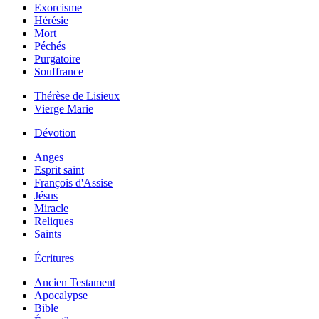
Exorcisme
Hérésie
Mort
Péchés
Purgatoire
Souffrance
Thérèse de Lisieux
Vierge Marie
Dévotion
Anges
Esprit saint
François d'Assise
Jésus
Miracle
Reliques
Saints
Écritures
Ancien Testament
Apocalypse
Bible