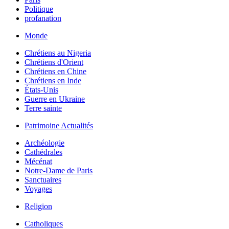
Politique
profanation
Monde
Chrétiens au Nigeria
Chrétiens d'Orient
Chrétiens en Chine
Chrétiens en Inde
États-Unis
Guerre en Ukraine
Terre sainte
Patrimoine Actualités
Archéologie
Cathédrales
Mécénat
Notre-Dame de Paris
Sanctuaires
Voyages
Religion
Catholiques