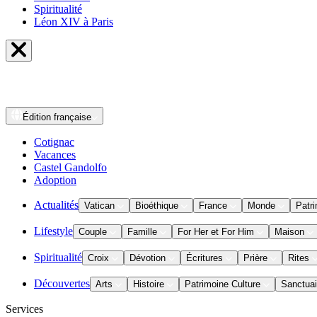
Spiritualité
Léon XIV à Paris
Édition
française
Cotignac
Vacances
Castel Gandolfo
Adoption
Actualités
Vatican
Bioéthique
France
Monde
Patri
Lifestyle
Couple
Famille
For Her et For Him
Maison
Spiritualité
Croix
Dévotion
Écritures
Prière
Rites
Découvertes
Arts
Histoire
Patrimoine Culture
Sanctuai
Services