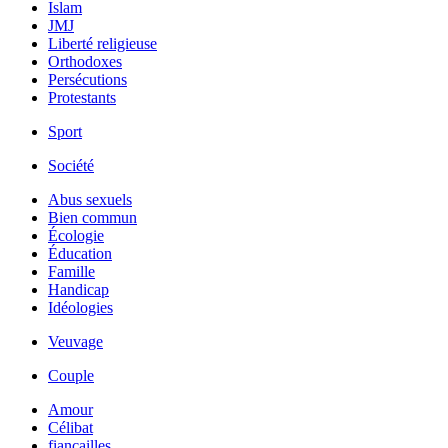
Islam
JMJ
Liberté religieuse
Orthodoxes
Persécutions
Protestants
Sport
Société
Abus sexuels
Bien commun
Écologie
Éducation
Famille
Handicap
Idéologies
Veuvage
Couple
Amour
Célibat
fiancailles