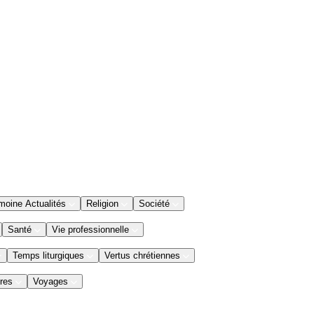
moine Actualités
Religion
Société
Santé
Vie professionnelle
Temps liturgiques
Vertus chrétiennes
res
Voyages