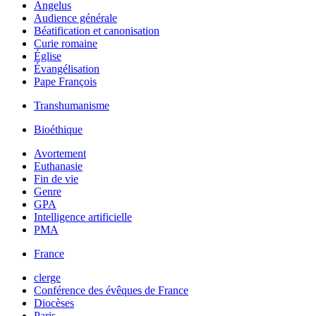
Angelus
Audience générale
Béatification et canonisation
Curie romaine
Église
Évangélisation
Pape François
Transhumanisme
Bioéthique
Avortement
Euthanasie
Fin de vie
Genre
GPA
Intelligence artificielle
PMA
France
clerge
Conférence des évêques de France
Diocèses
Paris