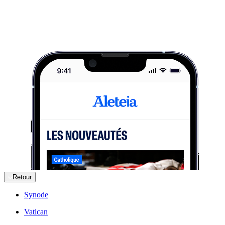
Retour
Synode
Vatican