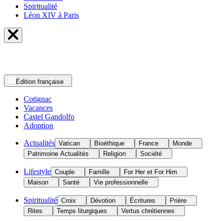
Spiritualité
Léon XIV à Paris
Édition
française
Cotignac
Vacances
Castel Gandolfo
Adoption
Actualités
Vatican
Bioéthique
France
Monde
Patrimoine Actualités
Religion
Société
Lifestyle
Couple
Famille
For Her et For Him
Maison
Santé
Vie professionnelle
Spiritualité
Croix
Dévotion
Écritures
Prière
Rites
Temps liturgiques
Vertus chrétiennes