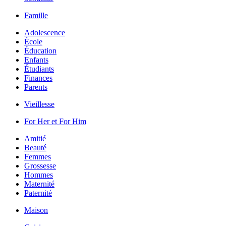
Famille
Adolescence
École
Éducation
Enfants
Étudiants
Finances
Parents
Vieillesse
For Her et For Him
Amitié
Beauté
Femmes
Grossesse
Hommes
Maternité
Paternité
Maison