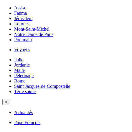
Assise
Fatima
Jérusalem
Lourdes
Mont-Saint-Michel
Notre-Dame de Paris
Pontmain
Voyages
Italie
Jordanie
Malte
Pèlerinage
Rome
Saint-Jacques-de-Compostelle
Terre sainte
✕
Actualités
Pape François