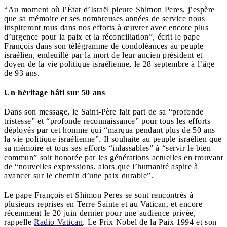
“Au moment où l’État d’Israël pleure Shimon Peres, j’espère
que sa mémoire et ses nombreuses années de service nous
inspireront tous dans nos efforts à œuvrer avec encore plus
d’urgence pour la paix et la réconciliation”, écrit le pape
François dans son télégramme de condoléances au peuple
israélien, endeuillé par la mort de leur ancien président et
doyen de la vie politique israélienne, le 28 septembre à l’âge
de 93 ans.
Un héritage bâti sur 50 ans
Dans son message, le Saint-Père fait part de sa “profonde
tristesse” et “profonde reconnaissance” pour tous les efforts
déployés par cet homme qui “marqua pendant plus de 50 ans
la vie politique israélienne”. Il souhaite au peuple israélien que
sa mémoire et tous ses efforts “inlassables” à “servir le bien
commun” soit honorée par les générations actuelles en trouvant
de “nouvelles expressions, alors que l’humanité aspire à
avancer sur le chemin d’une paix durable”.
Le pape François et Shimon Peres se sont rencontrés à
plusieurs reprises en Terre Sainte et au Vatican, et encore
récemment le 20 juin dernier pour une audience privée,
rappelle
Radio Vatican
. Le Prix Nobel de la Paix 1994 et son