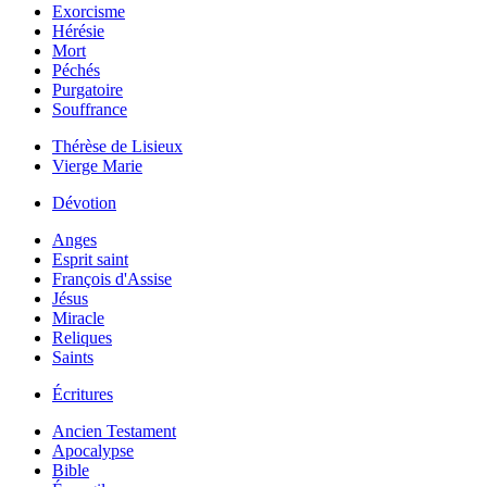
Exorcisme
Hérésie
Mort
Péchés
Purgatoire
Souffrance
Thérèse de Lisieux
Vierge Marie
Dévotion
Anges
Esprit saint
François d'Assise
Jésus
Miracle
Reliques
Saints
Écritures
Ancien Testament
Apocalypse
Bible