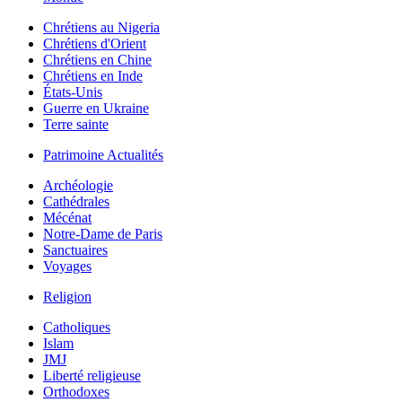
Chrétiens au Nigeria
Chrétiens d'Orient
Chrétiens en Chine
Chrétiens en Inde
États-Unis
Guerre en Ukraine
Terre sainte
Patrimoine Actualités
Archéologie
Cathédrales
Mécénat
Notre-Dame de Paris
Sanctuaires
Voyages
Religion
Catholiques
Islam
JMJ
Liberté religieuse
Orthodoxes