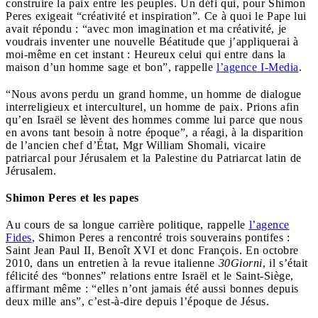
construire la paix entre les peuples. Un défi qui, pour Shimon
Peres exigeait “créativité et inspiration”. Ce à quoi le Pape lui
avait répondu : “avec mon imagination et ma créativité, je
voudrais inventer une nouvelle Béatitude que j’appliquerai à
moi-même en cet instant : Heureux celui qui entre dans la
maison d’un homme sage et bon”, rappelle
l’agence I-Media
.
“Nous avons perdu un grand homme, un homme de dialogue
interreligieux et interculturel, un homme de paix. Prions afin
qu’en Israël se lèvent des hommes comme lui parce que nous
en avons tant besoin à notre époque”, a réagi, à la disparition
de l’ancien chef d’État, Mgr William Shomali, vicaire
patriarcal pour Jérusalem et la Palestine du Patriarcat latin de
Jérusalem.
Shimon Peres et les papes
Au cours de sa longue carrière politique, rappelle
l’agence
Fides
, Shimon Peres a rencontré trois souverains pontifes :
Saint Jean Paul II, Benoît XVI et donc François. En octobre
2010, dans un entretien à la revue italienne
30Giorni
, il s’était
félicité des “bonnes” relations entre Israël et le Saint-Siège,
affirmant même : “elles n’ont jamais été aussi bonnes depuis
deux mille ans”, c’est-à-dire depuis l’époque de Jésus.