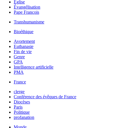
Église
Évangélisation
Pape François
Transhumanisme
Bioéthique
Avortement
Euthanasie
Fin de vie
Genre
GPA
Intelligence artificielle
PMA
France
clerge
Conférence des évêques de France
Diocèses
Paris
Politique
profanation
Monde