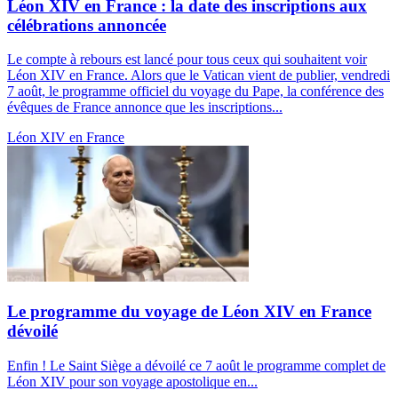
Léon XIV en France : la date des inscriptions aux
célébrations annoncée
Le compte à rebours est lancé pour tous ceux qui souhaitent voir
Léon XIV en France. Alors que le Vatican vient de publier, vendredi
7 août, le programme officiel du voyage du Pape, la conférence des
évêques de France annonce que les inscriptions...
Léon XIV en France
Le programme du voyage de Léon XIV en France
dévoilé
Enfin ! Le Saint Siège a dévoilé ce 7 août le programme complet de
Léon XIV pour son voyage apostolique en...