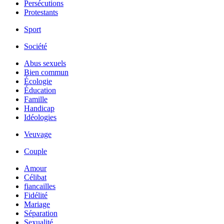
Persécutions
Protestants
Sport
Société
Abus sexuels
Bien commun
Écologie
Éducation
Famille
Handicap
Idéologies
Veuvage
Couple
Amour
Célibat
fiancailles
Fidélité
Mariage
Séparation
Sexualité