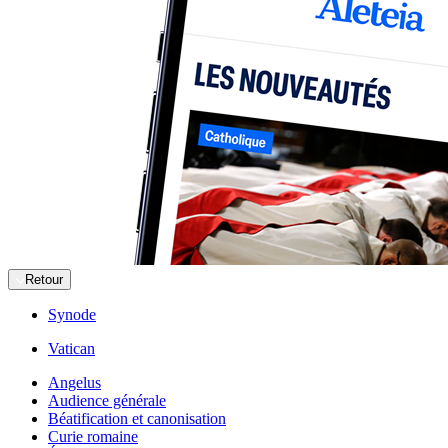
Retour
Synode
Vatican
Angelus
Audience générale
Béatification et canonisation
Curie romaine