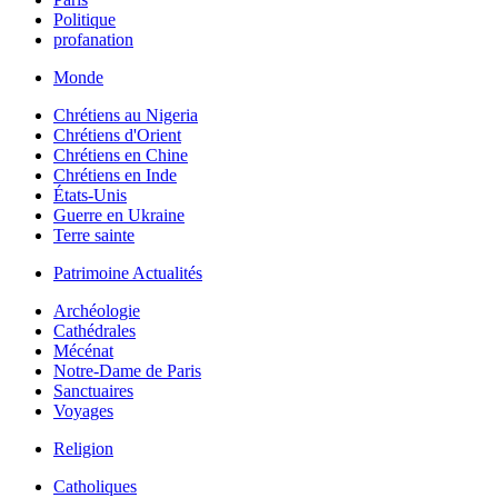
Politique
profanation
Monde
Chrétiens au Nigeria
Chrétiens d'Orient
Chrétiens en Chine
Chrétiens en Inde
États-Unis
Guerre en Ukraine
Terre sainte
Patrimoine Actualités
Archéologie
Cathédrales
Mécénat
Notre-Dame de Paris
Sanctuaires
Voyages
Religion
Catholiques