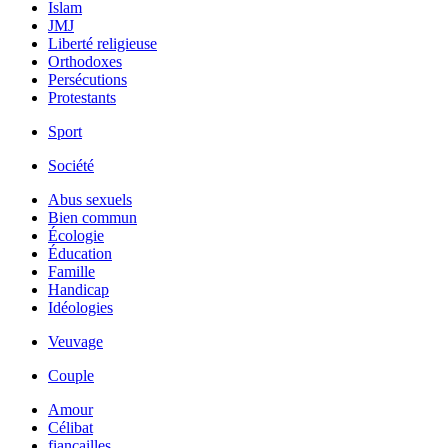
Islam
JMJ
Liberté religieuse
Orthodoxes
Persécutions
Protestants
Sport
Société
Abus sexuels
Bien commun
Écologie
Éducation
Famille
Handicap
Idéologies
Veuvage
Couple
Amour
Célibat
fiancailles