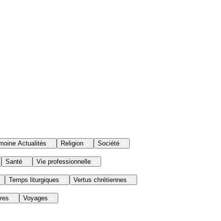
moine Actualités
Religion
Société
Santé
Vie professionnelle
Temps liturgiques
Vertus chrétiennes
res
Voyages