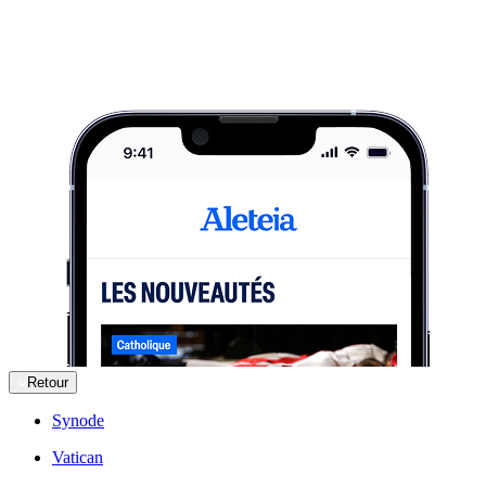
Retour
Synode
Vatican