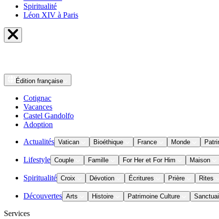
Spiritualité
Léon XIV à Paris
Édition
française
Cotignac
Vacances
Castel Gandolfo
Adoption
Actualités
Vatican
Bioéthique
France
Monde
Patri
Lifestyle
Couple
Famille
For Her et For Him
Maison
Spiritualité
Croix
Dévotion
Écritures
Prière
Rites
Découvertes
Arts
Histoire
Patrimoine Culture
Sanctuai
Services