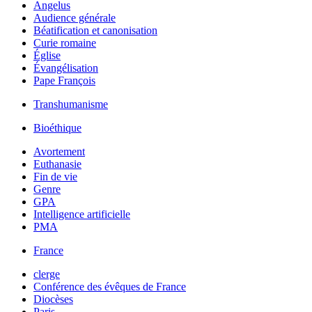
Angelus
Audience générale
Béatification et canonisation
Curie romaine
Église
Évangélisation
Pape François
Transhumanisme
Bioéthique
Avortement
Euthanasie
Fin de vie
Genre
GPA
Intelligence artificielle
PMA
France
clerge
Conférence des évêques de France
Diocèses
Paris