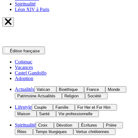
Spiritualité
Léon XIV à Paris
Édition
française
Cotignac
Vacances
Castel Gandolfo
Adoption
Actualités
Vatican
Bioéthique
France
Monde
Patrimoine Actualités
Religion
Société
Lifestyle
Couple
Famille
For Her et For Him
Maison
Santé
Vie professionnelle
Spiritualité
Croix
Dévotion
Écritures
Prière
Rites
Temps liturgiques
Vertus chrétiennes