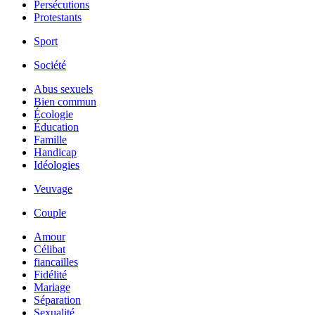
Persécutions
Protestants
Sport
Société
Abus sexuels
Bien commun
Écologie
Éducation
Famille
Handicap
Idéologies
Veuvage
Couple
Amour
Célibat
fiancailles
Fidélité
Mariage
Séparation
Sexualité