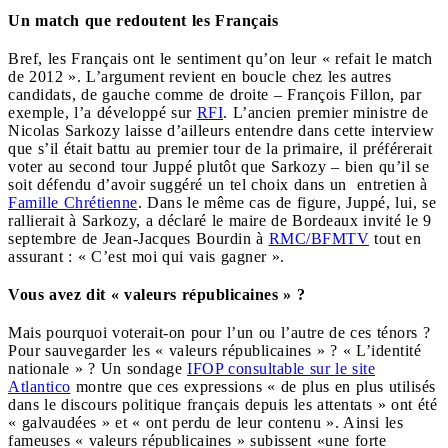
Un match que redoutent les Français
Bref, les Français ont le sentiment qu’on leur « refait le match
de 2012 ». L’argument revient en boucle chez les autres
candidats, de gauche comme de droite – François Fillon, par
exemple, l’a développé sur
RFI
. L’ancien premier ministre de
Nicolas Sarkozy laisse d’ailleurs entendre dans cette interview
que s’il était battu au premier tour de la primaire, il préférerait
voter au second tour Juppé plutôt que Sarkozy – bien qu’il se
soit défendu d’avoir suggéré un tel choix dans un entretien à
Famille Chrétienne
. Dans le même cas de figure, Juppé, lui, se
rallierait à Sarkozy, a déclaré le maire de Bordeaux invité le 9
septembre de Jean-Jacques Bourdin à
RMC/BFMTV
tout en
assurant : « C’est moi qui vais gagner ».
Vous avez dit « valeurs républicaines » ?
Mais pourquoi voterait-on pour l’un ou l’autre de ces ténors ?
Pour sauvegarder les « valeurs républicaines » ? « L’identité
nationale » ? Un sondage
IFOP consultable sur le site
Atlantico
montre que ces expressions « de plus en plus utilisés
dans le discours politique français depuis les attentats » ont été
« galvaudées » et « ont perdu de leur contenu ». Ainsi les
fameuses « valeurs républicaines » subissent «une forte