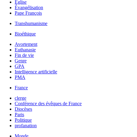
Église
Évangélisation
Pape François
Transhumanisme
Bioéthique
Avortement
Euthanasie
Fin de vie
Genre
GPA
Intelligence artificielle
PMA
France
clerge
Conférence des évêques de France
Diocèses
Paris
Politique
profanation
Monde