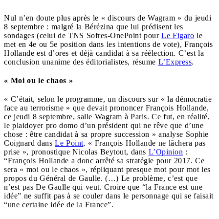
Nul n’en doute plus après le « discours de Wagram » du jeudi
8 septembre : malgré la Bérézina que lui prédisent les
sondages (celui de TNS Sofres-OnePoint pour
Le Figaro
le
met en 4e ou 5e position dans les intentions de vote), François
Hollande est d’ores et déjà candidat à sa réélection. C’est la
conclusion unanime des éditorialistes, résume
L’Express
.
« Moi ou le chaos »
« C’était, selon le programme, un discours sur « la démocratie
face au terrorisme » que devait prononcer François Hollande,
ce jeudi 8 septembre, salle Wagram à Paris. Ce fut, en réalité,
le plaidoyer pro domo d’un président qui ne rêve que d’une
chose : être candidat à sa propre succession » analyse Sophie
Coignard dans
Le Point
. « François Hollande ne lâchera pas
prise », pronostique Nicolas Beytout, dans
L’Opinion
:
“François Hollande a donc arrêté sa stratégie pour 2017. Ce
sera « moi ou le chaos », répliquant presque mot pour mot les
propos du Général de Gaulle. (…) Le problème, c’est que
n’est pas De Gaulle qui veut. Croire que “la France est une
idée” ne suffit pas à se couler dans le personnage qui se faisait
“une certaine idée de la France”.