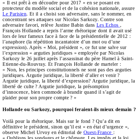
« Il est prêt à en découdre pour 2017 » en se posant en
protecteur du modèle social et de la cohésion nationale, assure
Le Parisien
. Et il a choisi son adversaire, sans le nommer, en
concentrant ses attaques sur Nicolas Sarkozy. Contre son
adversaire favori, relève Justine Babin dans
Les Echos
,
François Hollande a repris l’arme rhétorique dont il avait usé
lors de leur fameux face à face de la présidentielle de 2012 :
l’anaphore (la répétition incantatoire d’un mot ou d’une
expression). Après « Moi, président », ce fut une salve sur
l’expression « arguties juridiques » employée par Nicolas
Sarkozy le 26 juillet après l’assassinat du père Hamel à Saint-
Etienne-du-Rouvray. Et François Hollande de marteler :
« Non, les principes constitutionnels ne sont pas des arguties
juridiques. Argutie juridique, la liberté d’aller et venir ?
Argutie juridique, la liberté d’expression? Argutie juridique, la
liberté de culte ? Argutie juridique, la présomption
d’innocence, bien commode à brandir quand il s’agit de
plaider pour son propre compte ? »
Hollande ou Sarkozy, pourquoi feraient-ils mieux demain ?
Voilà pour la rhétorique. Mais sur le fond ? Qu’a dit en
définitive le président, sinon qu’il est « en état d’urgence »,
observe Michel Urvoy en éditorial de
Ouest-France
:
« Oublions les sondages et le chômage. Les impôts et la loi