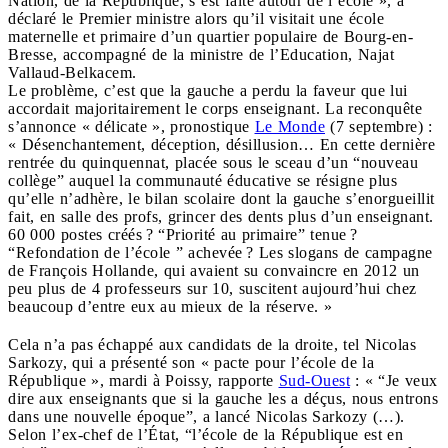
Nation, de la République, s’est faite autour de l’école », a
déclaré le Premier ministre alors qu’il visitait une école
maternelle et primaire d’un quartier populaire de Bourg-en-
Bresse, accompagné de la ministre de l’Education, Najat
Vallaud-Belkacem.
Le problème, c’est que la gauche a perdu la faveur que lui
accordait majoritairement le corps enseignant. La reconquête
s’annonce « délicate », pronostique
Le Monde
(7 septembre) :
« Désenchantement, déception, désillusion… En cette dernière
rentrée du quinquennat, placée sous le sceau d’un “nouveau
collège” auquel la communauté éducative se résigne plus
qu’elle n’adhère, le bilan scolaire dont la gauche s’enorgueillit
fait, en salle des profs, grincer des dents plus d’un enseignant.
60 000 postes créés ? “Priorité au primaire” tenue ?
“Refondation de l’école ” achevée ? Les slogans de campagne
de François Hollande, qui avaient su convaincre en 2012 un
peu plus de 4 professeurs sur 10, suscitent aujourd’hui chez
beaucoup d’entre eux au mieux de la réserve. »
Cela n’a pas échappé aux candidats de la droite, tel Nicolas
Sarkozy, qui a présenté son « pacte pour l’école de la
République », mardi à Poissy, rapporte
Sud-Ouest
: « “Je veux
dire aux enseignants que si la gauche les a déçus, nous entrons
dans une nouvelle époque”, a lancé Nicolas Sarkozy (…).
Selon l’ex-chef de l’État, “l’école de la République est en