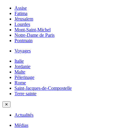
Assise
Fatima
Jérusalem
Lourdes
Mont-Saint-Michel
Notre-Dame de Paris
Pontmain
Voyages
Italie
Jordanie
Malte
Pèlerinage
Rome
Saint-Jacques-de-Compostelle
Terre sainte
✕
Actualités
Médias