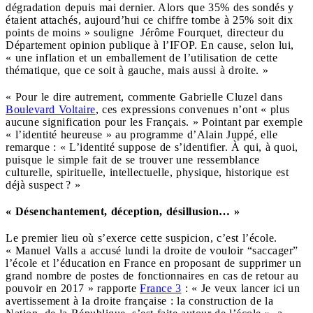
dégradation depuis mai dernier. Alors que 35% des sondés y
étaient attachés, aujourd’hui ce chiffre tombe à 25% soit dix
points de moins » souligne Jérôme Fourquet, directeur du
Département opinion publique à l’IFOP. En cause, selon lui,
« une inflation et un emballement de l’utilisation de cette
thématique, que ce soit à gauche, mais aussi à droite. »
« Pour le dire autrement, commente Gabrielle Cluzel dans
Boulevard Voltaire
, ces expressions convenues n’ont « plus
aucune signification pour les Français. » Pointant par exemple
« l’identité heureuse » au programme d’Alain Juppé, elle
remarque : « L’identité suppose de s’identifier. À qui, à quoi,
puisque le simple fait de se trouver une ressemblance
culturelle, spirituelle, intellectuelle, physique, historique est
déjà suspect ? »
« Désenchantement, déception, désillusion… »
Le premier lieu où s’exerce cette suspicion, c’est l’école.
« Manuel Valls a accusé lundi la droite de vouloir “saccager”
l’école et l’éducation en France en proposant de supprimer un
grand nombre de postes de fonctionnaires en cas de retour au
pouvoir en 2017 » rapporte
France 3
: « Je veux lancer ici un
avertissement à la droite française : la construction de la