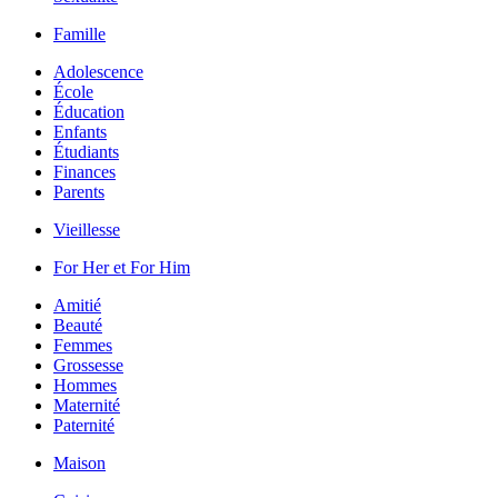
Famille
Adolescence
École
Éducation
Enfants
Étudiants
Finances
Parents
Vieillesse
For Her et For Him
Amitié
Beauté
Femmes
Grossesse
Hommes
Maternité
Paternité
Maison