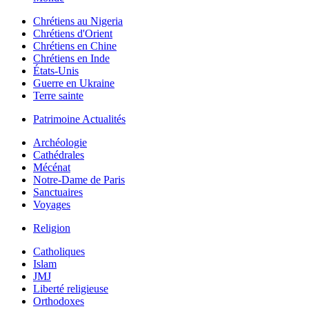
Chrétiens au Nigeria
Chrétiens d'Orient
Chrétiens en Chine
Chrétiens en Inde
États-Unis
Guerre en Ukraine
Terre sainte
Patrimoine Actualités
Archéologie
Cathédrales
Mécénat
Notre-Dame de Paris
Sanctuaires
Voyages
Religion
Catholiques
Islam
JMJ
Liberté religieuse
Orthodoxes