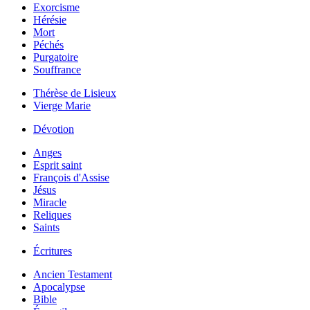
Exorcisme
Hérésie
Mort
Péchés
Purgatoire
Souffrance
Thérèse de Lisieux
Vierge Marie
Dévotion
Anges
Esprit saint
François d'Assise
Jésus
Miracle
Reliques
Saints
Écritures
Ancien Testament
Apocalypse
Bible