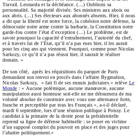
Travail. Leonarda et la déchéance. (…) Oublions sa
personnalité. Sa majorité divisée. Ses ministres aux abois ou
aux abris. (…) Ses électeurs aux abonnés absents. Hier, il nous
a dit que la liberté est notre force, la cohésion notre défense, la
démocratie notre arme contre la barbarie, la Constitution notre
garde-fou contre l’état d’exception (…) Le problème, est de
savoir pourquoi la capacité d’entraînement, l’autorité du chef,
et à travers lui de l’État, qu’il n’a pas eues hier, il les aurait
pour les cinq ans qui viennent. Pourquoi, comme pour Nicolas
Sarkozy, ce qu’il n’a pas réussi hier, il saurait le réaliser
demain. »
De son côté, après les réquisitions du parquet de Paris
demandant son renvoi en procès dans l’affaire Bygmalion,
Nicolas Sarkozy, « fait fi de ses ennuis judiciaires » relève
Le
Monde
: « Aucune polémique, aucune manœuvre, aucune
manipulation aussi honteuse soit-elle ne me détournera de ma
volonté absolue de construire avec vous une alternance forte,
franche et perceptible par tous les Français », a-t-il déclaré,
mardi 6 septembre, lors d’une réunion publique à Poissy. Le
candidat à la primaire de la droite pour la présidentielle
reprend sa ligne de défense habituelle : se poser en victime
d’un supposé complot du pouvoir en place et des juges pour
l’abattre politiquement.»