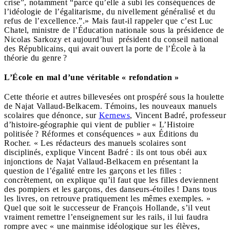
crise”, notamment “parce qu’elle a subi les conséquences de
l’idéologie de l’égalitarisme, du nivellement généralisé et du
refus de l’excellence.”.» Mais faut-il rappeler que c’est Luc
Chatel, ministre de l’Éducation nationale sous la présidence de
Nicolas Sarkozy et aujourd’hui président du conseil national
des Républicains, qui avait ouvert la porte de l’École à la
théorie du genre ?
L’École en mal d’une véritable « refondation »
Cette théorie et autres billevesées ont prospéré sous la houlette
de Najat Vallaud-Belkacem. Témoins, les nouveaux manuels
scolaires que dénonce, sur
Kernews
, Vincent Badré, professeur
d’histoire-géographie qui vient de publier « L’Histoire
politisée ? Réformes et conséquences » aux Éditions du
Rocher. « Les rédacteurs des manuels scolaires sont
disciplinés, explique Vincent Badré : ils ont tous obéi aux
injonctions de Najat Vallaud-Belkacem en présentant la
question de l’égalité entre les garçons et les filles :
concrètement, on explique qu’il faut que les filles deviennent
des pompiers et les garçons, des danseurs-étoiles ! Dans tous
les livres, on retrouve pratiquement les mêmes exemples. »
Quel que soit le successeur de François Hollande, s’il veut
vraiment remettre l’enseignement sur les rails, il lui faudra
rompre avec « une mainmise idéologique sur les élèves,