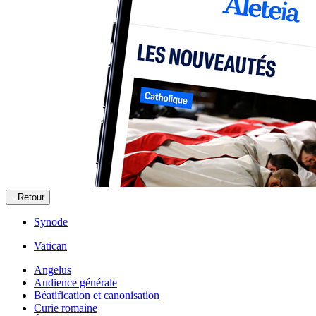
Retour
Synode
Vatican
Angelus
Audience générale
Béatification et canonisation
Curie romaine