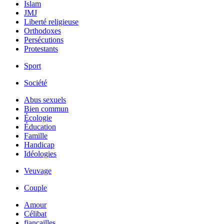
Islam
JMJ
Liberté religieuse
Orthodoxes
Persécutions
Protestants
Sport
Société
Abus sexuels
Bien commun
Écologie
Éducation
Famille
Handicap
Idéologies
Veuvage
Couple
Amour
Célibat
fiancailles