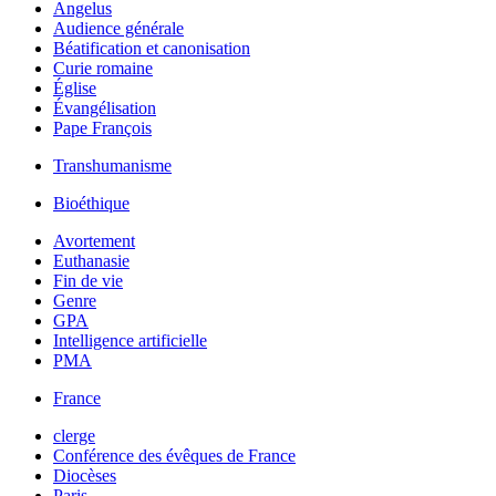
Angelus
Audience générale
Béatification et canonisation
Curie romaine
Église
Évangélisation
Pape François
Transhumanisme
Bioéthique
Avortement
Euthanasie
Fin de vie
Genre
GPA
Intelligence artificielle
PMA
France
clerge
Conférence des évêques de France
Diocèses
Paris