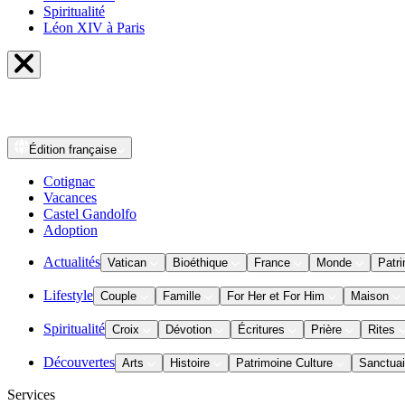
Spiritualité
Léon XIV à Paris
Édition
française
Cotignac
Vacances
Castel Gandolfo
Adoption
Actualités
Vatican
Bioéthique
France
Monde
Patri
Lifestyle
Couple
Famille
For Her et For Him
Maison
Spiritualité
Croix
Dévotion
Écritures
Prière
Rites
Découvertes
Arts
Histoire
Patrimoine Culture
Sanctuai
Services