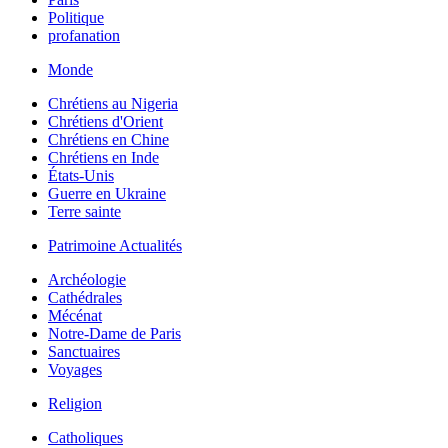
Politique
profanation
Monde
Chrétiens au Nigeria
Chrétiens d'Orient
Chrétiens en Chine
Chrétiens en Inde
États-Unis
Guerre en Ukraine
Terre sainte
Patrimoine Actualités
Archéologie
Cathédrales
Mécénat
Notre-Dame de Paris
Sanctuaires
Voyages
Religion
Catholiques