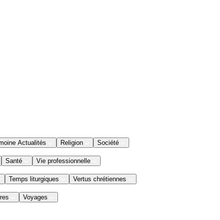
moine Actualités
Religion
Société
Santé
Vie professionnelle
Temps liturgiques
Vertus chrétiennes
res
Voyages