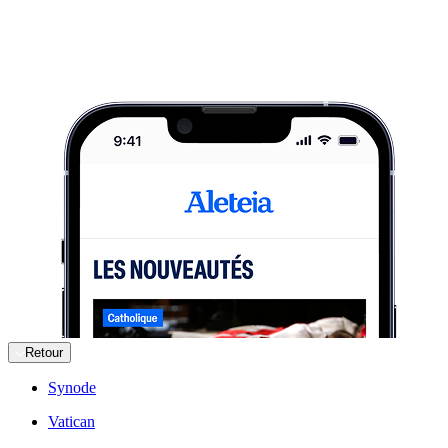
Retour
Synode
Vatican