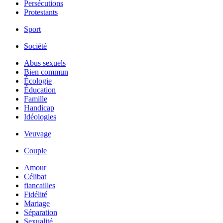
Persécutions
Protestants
Sport
Société
Abus sexuels
Bien commun
Écologie
Éducation
Famille
Handicap
Idéologies
Veuvage
Couple
Amour
Célibat
fiancailles
Fidélité
Mariage
Séparation
Sexualité