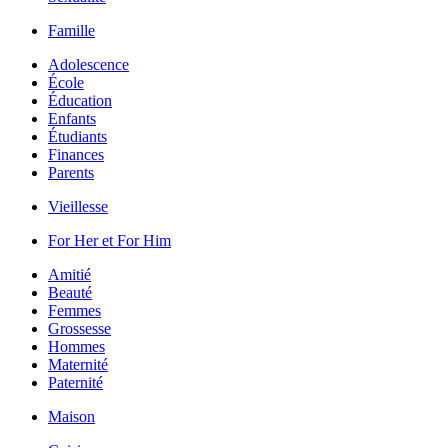
Famille
Adolescence
École
Éducation
Enfants
Étudiants
Finances
Parents
Vieillesse
For Her et For Him
Amitié
Beauté
Femmes
Grossesse
Hommes
Maternité
Paternité
Maison