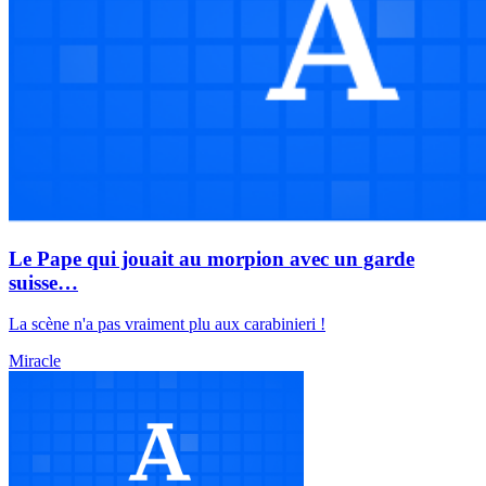
Le Pape qui jouait au morpion avec un garde
suisse…
La scène n'a pas vraiment plu aux carabinieri !
Miracle