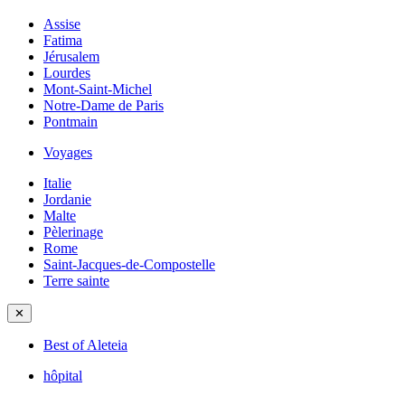
Assise
Fatima
Jérusalem
Lourdes
Mont-Saint-Michel
Notre-Dame de Paris
Pontmain
Voyages
Italie
Jordanie
Malte
Pèlerinage
Rome
Saint-Jacques-de-Compostelle
Terre sainte
✕
Best of Aleteia
hôpital