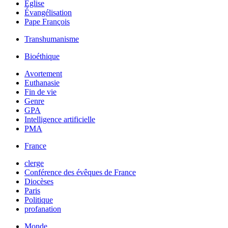
Église
Évangélisation
Pape François
Transhumanisme
Bioéthique
Avortement
Euthanasie
Fin de vie
Genre
GPA
Intelligence artificielle
PMA
France
clerge
Conférence des évêques de France
Diocèses
Paris
Politique
profanation
Monde