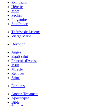
Exorcisme
Hérésie
Mort
Péchés
Purgatoire
Souffrance
Thérèse de Lisieux
Vierge Marie
Dévotion
Anges
Esprit saint
François d'Assise
Jésus
Miracle
Reliques
Saints
Écritures
Ancien Testament
Apocalypse
Bible