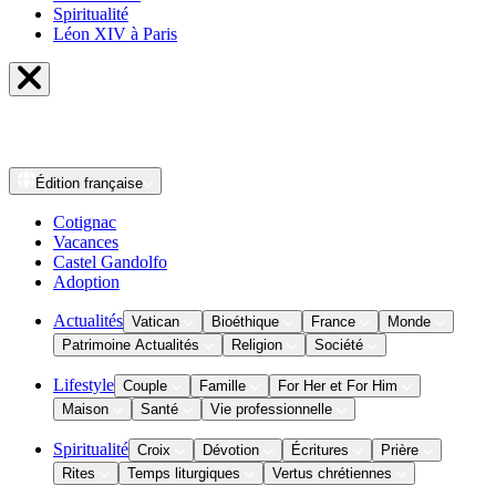
Spiritualité
Léon XIV à Paris
Édition
française
Cotignac
Vacances
Castel Gandolfo
Adoption
Actualités
Vatican
Bioéthique
France
Monde
Patrimoine Actualités
Religion
Société
Lifestyle
Couple
Famille
For Her et For Him
Maison
Santé
Vie professionnelle
Spiritualité
Croix
Dévotion
Écritures
Prière
Rites
Temps liturgiques
Vertus chrétiennes