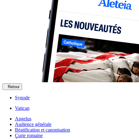
Retour
Synode
Vatican
Angelus
Audience générale
Béatification et canonisation
Curie romaine