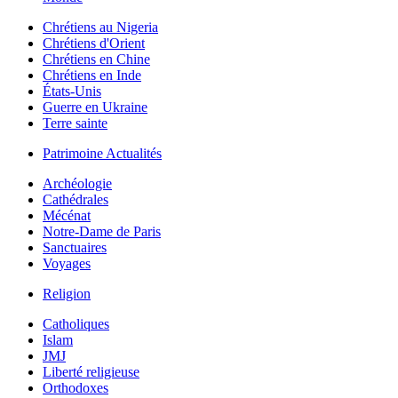
Chrétiens au Nigeria
Chrétiens d'Orient
Chrétiens en Chine
Chrétiens en Inde
États-Unis
Guerre en Ukraine
Terre sainte
Patrimoine Actualités
Archéologie
Cathédrales
Mécénat
Notre-Dame de Paris
Sanctuaires
Voyages
Religion
Catholiques
Islam
JMJ
Liberté religieuse
Orthodoxes