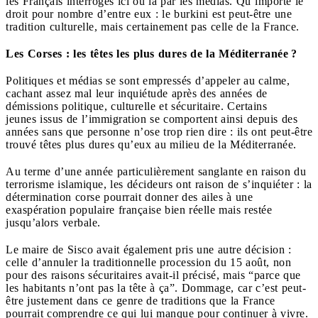
les Français interrogés ici ou là par les médias. Qu’importe le
droit pour nombre d’entre eux : le burkini est peut-être une
tradition culturelle, mais certainement pas celle de la France.
Les Corses : les têtes les plus dures de la Méditerranée ?
Politiques et médias se sont empressés d’appeler au calme,
cachant assez mal leur inquiétude après des années de
démissions politique, culturelle et sécuritaire. Certains
jeunes issus de l’immigration se comportent ainsi depuis des
années sans que personne n’ose trop rien dire : ils ont peut-être
trouvé têtes plus dures qu’eux au milieu de la Méditerranée.
Au terme d’une année particulièrement sanglante en raison du
terrorisme islamique, les décideurs ont raison de s’inquiéter : la
détermination corse pourrait donner des ailes à une
exaspération populaire française bien réelle mais restée
jusqu’alors verbale.
Le maire de Sisco avait également pris une autre décision :
celle d’annuler la traditionnelle procession du 15 août, non
pour des raisons sécuritaires avait-il précisé, mais “parce que
les habitants n’ont pas la tête à ça”.
Dommage, car c’est peut-
être justement dans ce genre de traditions que la France
pourrait comprendre ce qui lui manque pour continuer à vivre.