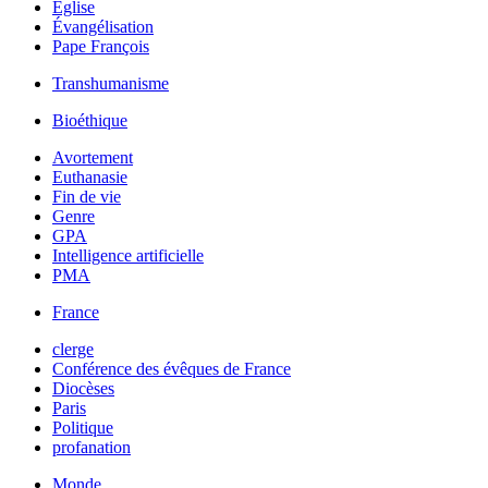
Église
Évangélisation
Pape François
Transhumanisme
Bioéthique
Avortement
Euthanasie
Fin de vie
Genre
GPA
Intelligence artificielle
PMA
France
clerge
Conférence des évêques de France
Diocèses
Paris
Politique
profanation
Monde