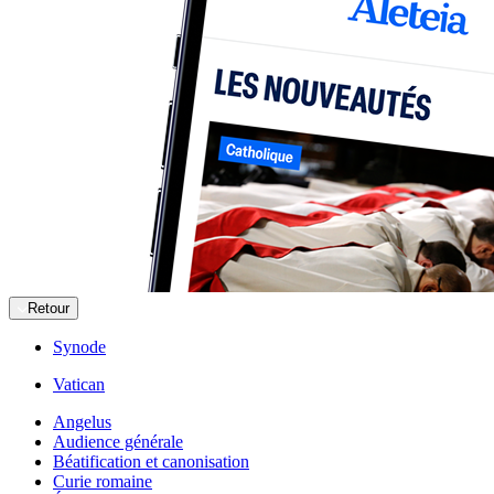
Retour
Synode
Vatican
Angelus
Audience générale
Béatification et canonisation
Curie romaine