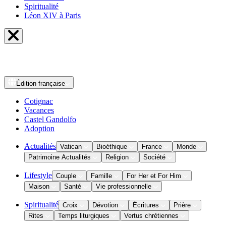
Spiritualité
Léon XIV à Paris
Édition
française
Cotignac
Vacances
Castel Gandolfo
Adoption
Actualités
Vatican
Bioéthique
France
Monde
Patrimoine Actualités
Religion
Société
Lifestyle
Couple
Famille
For Her et For Him
Maison
Santé
Vie professionnelle
Spiritualité
Croix
Dévotion
Écritures
Prière
Rites
Temps liturgiques
Vertus chrétiennes