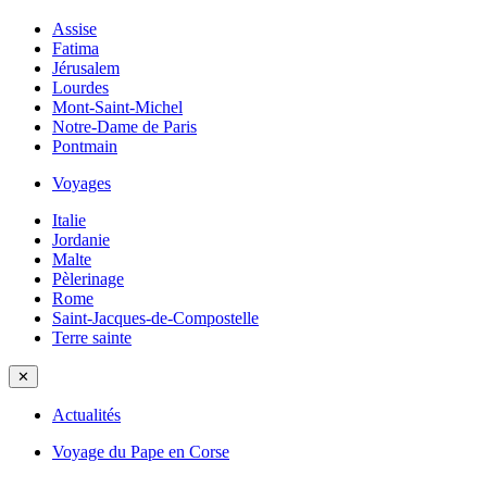
Assise
Fatima
Jérusalem
Lourdes
Mont-Saint-Michel
Notre-Dame de Paris
Pontmain
Voyages
Italie
Jordanie
Malte
Pèlerinage
Rome
Saint-Jacques-de-Compostelle
Terre sainte
✕
Actualités
Voyage du Pape en Corse