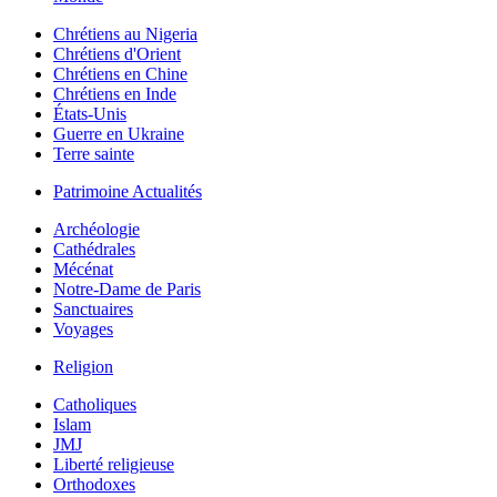
Chrétiens au Nigeria
Chrétiens d'Orient
Chrétiens en Chine
Chrétiens en Inde
États-Unis
Guerre en Ukraine
Terre sainte
Patrimoine Actualités
Archéologie
Cathédrales
Mécénat
Notre-Dame de Paris
Sanctuaires
Voyages
Religion
Catholiques
Islam
JMJ
Liberté religieuse
Orthodoxes