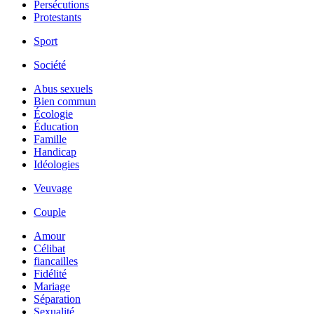
Persécutions
Protestants
Sport
Société
Abus sexuels
Bien commun
Écologie
Éducation
Famille
Handicap
Idéologies
Veuvage
Couple
Amour
Célibat
fiancailles
Fidélité
Mariage
Séparation
Sexualité