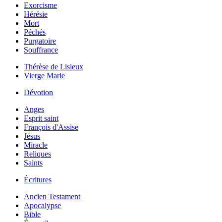
Exorcisme
Hérésie
Mort
Péchés
Purgatoire
Souffrance
Thérèse de Lisieux
Vierge Marie
Dévotion
Anges
Esprit saint
François d'Assise
Jésus
Miracle
Reliques
Saints
Écritures
Ancien Testament
Apocalypse
Bible