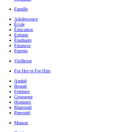
Famille
Adolescence
École
Éducation
Enfants
Étudiants
Finances
Parents
Vieillesse
For Her et For Him
Amitié
Beauté
Femmes
Grossesse
Hommes
Maternité
Paternité
Maison