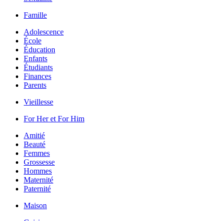
Famille
Adolescence
École
Éducation
Enfants
Étudiants
Finances
Parents
Vieillesse
For Her et For Him
Amitié
Beauté
Femmes
Grossesse
Hommes
Maternité
Paternité
Maison