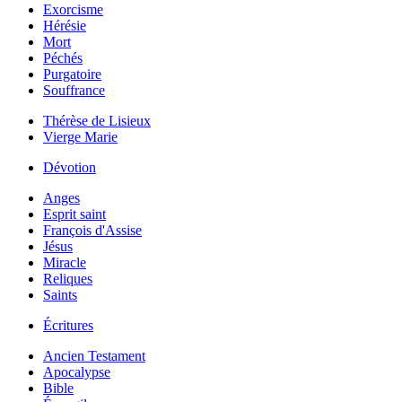
Exorcisme
Hérésie
Mort
Péchés
Purgatoire
Souffrance
Thérèse de Lisieux
Vierge Marie
Dévotion
Anges
Esprit saint
François d'Assise
Jésus
Miracle
Reliques
Saints
Écritures
Ancien Testament
Apocalypse
Bible