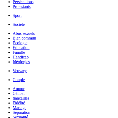
Persécutions
Protestants
Sport
Société
Abus sexuels
Bien commun
Écologie
Éducation
Famille
Handicap
Idéologies
Veuvage
Couple
Amour
Célibat
fiancailles
Fidélité
Mariage
Séparation
Sexualité