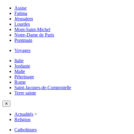
Assise
Fatima
Jérusalem
Lourdes
Mont-Saint-Michel
Notre-Dame de Paris
Pontmain
Voyages
Italie
Jordanie
Malte
Pèlerinage
Rome
Saint-Jacques-de-Compostelle
Terre sainte
✕
Actualités
>
Religion
Catholiques