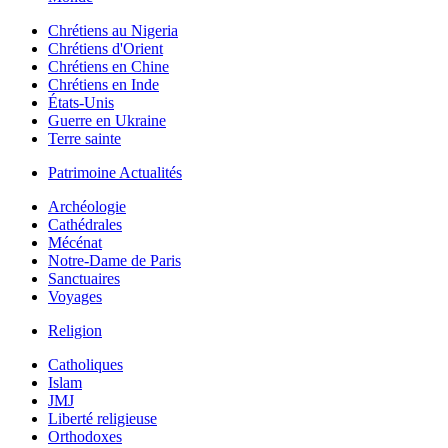
Chrétiens au Nigeria
Chrétiens d'Orient
Chrétiens en Chine
Chrétiens en Inde
États-Unis
Guerre en Ukraine
Terre sainte
Patrimoine Actualités
Archéologie
Cathédrales
Mécénat
Notre-Dame de Paris
Sanctuaires
Voyages
Religion
Catholiques
Islam
JMJ
Liberté religieuse
Orthodoxes