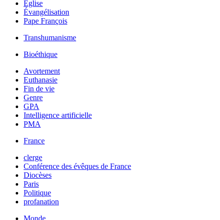
Église
Évangélisation
Pape François
Transhumanisme
Bioéthique
Avortement
Euthanasie
Fin de vie
Genre
GPA
Intelligence artificielle
PMA
France
clerge
Conférence des évêques de France
Diocèses
Paris
Politique
profanation
Monde