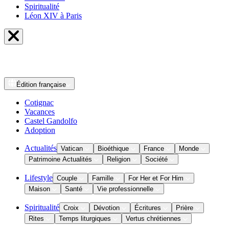
Spiritualité
Léon XIV à Paris
Édition
française
Cotignac
Vacances
Castel Gandolfo
Adoption
Actualités
Vatican
Bioéthique
France
Monde
Patrimoine Actualités
Religion
Société
Lifestyle
Couple
Famille
For Her et For Him
Maison
Santé
Vie professionnelle
Spiritualité
Croix
Dévotion
Écritures
Prière
Rites
Temps liturgiques
Vertus chrétiennes