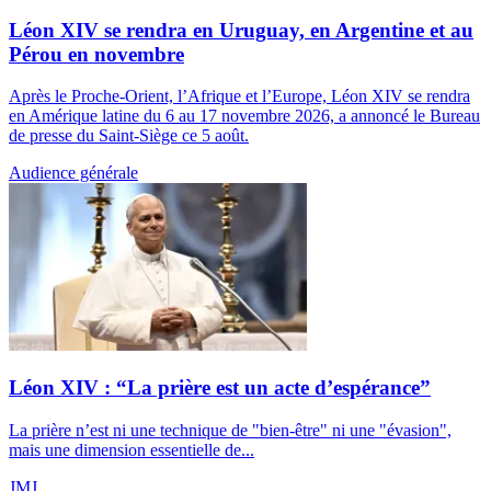
Léon XIV se rendra en Uruguay, en Argentine et au
Pérou en novembre
Après le Proche-Orient, l’Afrique et l’Europe, Léon XIV se rendra
en Amérique latine du 6 au 17 novembre 2026, a annoncé le Bureau
de presse du Saint-Siège ce 5 août.
Audience générale
Léon XIV : “La prière est un acte d’espérance”
La prière n’est ni une technique de "bien-être" ni une "évasion",
mais une dimension essentielle de...
JMJ