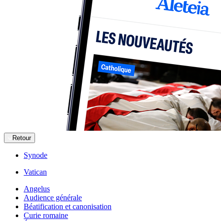
Retour
Synode
Vatican
Angelus
Audience générale
Béatification et canonisation
Curie romaine