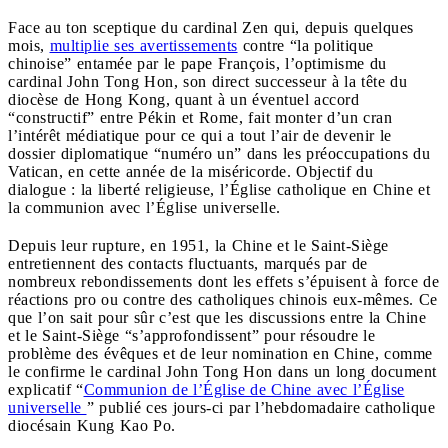
Face au ton sceptique du cardinal Zen qui, depuis quelques
mois,
multiplie ses avertissements
contre “la politique
chinoise” entamée par le pape François, l’optimisme du
cardinal John Tong Hon, son direct successeur à la tête du
diocèse de Hong Kong, quant à un éventuel accord
“constructif” entre Pékin et Rome, fait monter d’un cran
l’intérêt médiatique pour ce qui a tout l’air de devenir le
dossier diplomatique “numéro un” dans les préoccupations du
Vatican, en cette année de la miséricorde. Objectif du
dialogue : la liberté religieuse, l’Église catholique en Chine et
la communion avec l’Église universelle.
Depuis leur rupture, en 1951, la Chine et le Saint-Siège
entretiennent des contacts fluctuants, marqués par de
nombreux rebondissements dont les effets s’épuisent à force de
réactions pro ou contre des catholiques chinois eux-mêmes. Ce
que l’on sait pour sûr c’est que les discussions entre la Chine
et le Saint-Siège “s’approfondissent” pour résoudre le
problème des évêques et de leur nomination en Chine, comme
le confirme le cardinal John Tong Hon dans un long document
explicatif “
Communion de l’Église de Chine avec l’Église
universelle
” publié ces jours-ci par l’hebdomadaire catholique
diocésain Kung Kao Po.