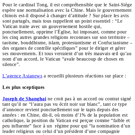
Pour le cardinal Tong, il est compréhensible que le Saint-Siège
espère une normalisation avec la Chine. Mais le gouvernement
chinois est-il disposé à changer d’attitude ? Sur place les avis
sont partagés, mais tous rappellent un point essentiel : “Le
Vatican traite avec un gouvernement hostile qui,
ponctuellement, opprime l’Église, lui imposant, comme pour
les cinq autres grandes religions reconnues sur son territoire –
taoïsme, bouddhisme, islam, protestantisme et Confucianisme –
des organes de contrôle spécifiques” pour le diriger et gérer
ses mouvements. Et tous verraient d’un très mauvais œil qu’au
nom d’un accord, le Vatican “avale beaucoup de choses en
silence”.
L’agence Asianews
a recueilli plusieurs réactions sur place :
Les plus sceptiques
Joseph de Shanghai
ne croit pas à un accord ou contrat signé
tant qu’il ne “l’aura pas vu écrit noir sur blanc”, tant ce type
d’annonce revient ponctuellement sur le tapis depuis des
années : en Chine, dit-il, où moins d’1% de la population est
catholique, la position du Vatican est perçue comme “faible et
peu influente” face à un régime pour qui “la nomination d’un
leader religieux ou celui d’un président d’une compagnie