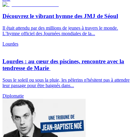
Découvrez le vibrant hymne des JMJ de Séoul
Il était attendu par des millions de jeunes à travers le monde.
L’hymne officiel des Journées mondiales de la...
Lourdes
Lourdes : au cœur des piscines, rencontre avec la
tendresse de Marie
Sous le soleil ou sous la pluie, les pèlerins n'hésitent pas à attendre
leur passage pour être baignés dans...
Diplomatie