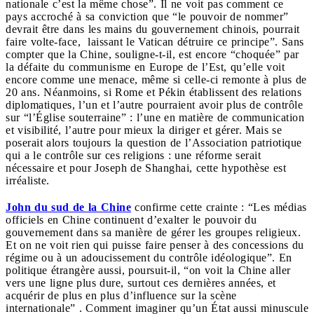
nationale c’est la même chose”. Il ne voit pas comment ce
pays accroché à sa conviction que “le pouvoir de nommer”
devrait être dans les mains du gouvernement chinois, pourrait
faire volte-face, laissant le Vatican détruire ce principe”. Sans
compter que la Chine, souligne-t-il, est encore “choquée” par
la défaite du communisme en Europe de l’Est, qu’elle voit
encore comme une menace, même si celle-ci remonte à plus de
20 ans. Néanmoins, si Rome et Pékin établissent des relations
diplomatiques, l’un et l’autre pourraient avoir plus de contrôle
sur “l’Église souterraine” : l’une en matière de communication
et visibilité, l’autre pour mieux la diriger et gérer. Mais se
poserait alors toujours la question de l’Association patriotique
qui a le contrôle sur ces religions : une réforme serait
nécessaire et pour Joseph de Shanghai, cette hypothèse est
irréaliste.
John du sud de la Chine
confirme cette crainte : “Les médias
officiels en Chine continuent d’exalter le pouvoir du
gouvernement dans sa manière de gérer les groupes religieux.
Et on ne voit rien qui puisse faire penser à des concessions du
régime ou à un adoucissement du contrôle idéologique”. En
politique étrangère aussi, poursuit-il, “on voit la Chine aller
vers une ligne plus dure, surtout ces dernières années, et
acquérir de plus en plus d’influence sur la scène
internationale” . Comment imaginer qu’un État aussi minuscule