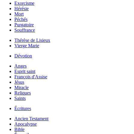
Exorcisme
Hérésie
Mort
Péchés
Purgatoire
Souffrance
Thérèse de Lisieux
Vierge Marie
Dévotion
Anges
Esprit saint
François d'Assise
Jésus
Miracle
Reliques
Saints
Écritures
Ancien Testament
Apocalypse
Bible