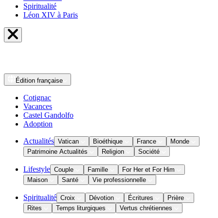
Spiritualité
Léon XIV à Paris
Édition
française
Cotignac
Vacances
Castel Gandolfo
Adoption
Actualités
Vatican
Bioéthique
France
Monde
Patrimoine Actualités
Religion
Société
Lifestyle
Couple
Famille
For Her et For Him
Maison
Santé
Vie professionnelle
Spiritualité
Croix
Dévotion
Écritures
Prière
Rites
Temps liturgiques
Vertus chrétiennes