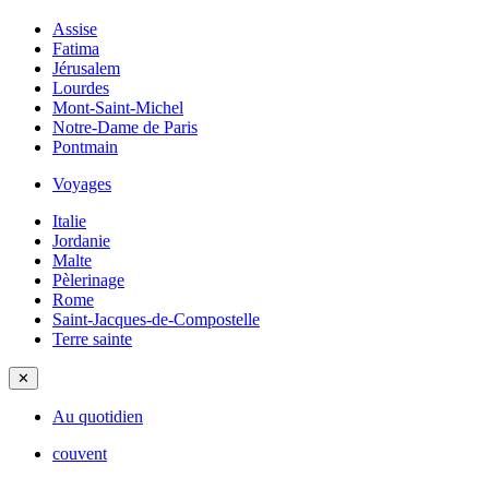
Assise
Fatima
Jérusalem
Lourdes
Mont-Saint-Michel
Notre-Dame de Paris
Pontmain
Voyages
Italie
Jordanie
Malte
Pèlerinage
Rome
Saint-Jacques-de-Compostelle
Terre sainte
✕
Au quotidien
couvent