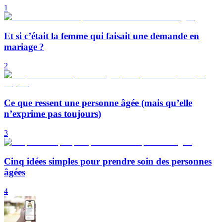
1
Et si c’était la femme qui faisait une demande en
mariage ?
2
Ce que ressent une personne âgée (mais qu’elle
n’exprime pas toujours)
3
Cinq idées simples pour prendre soin des personnes
âgées
4