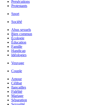
Persécutions
Protestants
Sport
Société
Abus sexuels
Bien commun
Écologie
Éducation
Famille
Handicap
Idéologies
Veuvage
Couple
Amour
Célibat
fiancailles
Fidélité
Mariage
Séparation
Sexualité