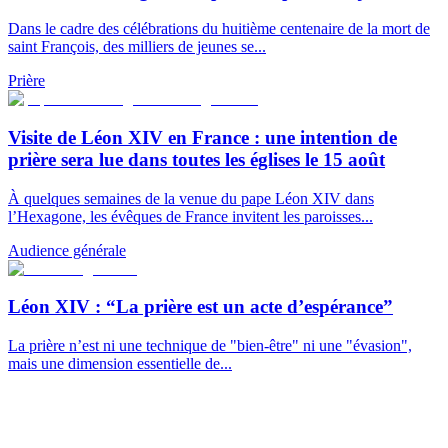
Dans le cadre des célébrations du huitième centenaire de la mort de
saint François, des milliers de jeunes se...
Prière
Visite de Léon XIV en France : une intention de
prière sera lue dans toutes les églises le 15 août
À quelques semaines de la venue du pape Léon XIV dans
l’Hexagone, les évêques de France invitent les paroisses...
Audience générale
Léon XIV : “La prière est un acte d’espérance”
La prière n’est ni une technique de "bien-être" ni une "évasion",
mais une dimension essentielle de...