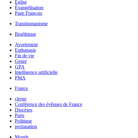
Église
Évangélisation
Pape François
Transhumanisme
Bioéthique
Avortement
Euthanasie
Fin de vie
Genre
GPA
Intelligence artificielle
PMA
France
clerge
Conférence des évêques de France
Diocèses
Paris
Politique
profanation
Monde