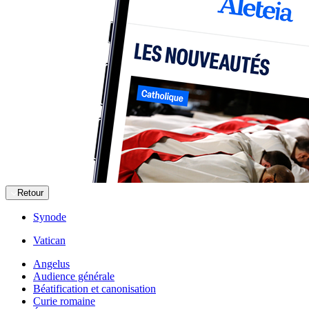
Retour
Synode
Vatican
Angelus
Audience générale
Béatification et canonisation
Curie romaine