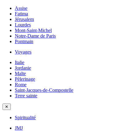
Assise
Fatima
Jérusalem
Lourdes
Mont-Saint-Michel
Notre-Dame de Paris
Pontmain
Voyages
Italie
Jordanie
Malte
Pèlerinage
Rome
Saint-Jacques-de-Compostelle
Terre sainte
✕
Spiritualité
JMJ