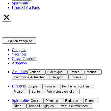
Spiritualité
Léon XIV à Paris
Édition
française
Cotignac
Vacances
Castel Gandolfo
Adoption
Actualités
Vatican
Bioéthique
France
Monde
Patrimoine Actualités
Religion
Société
Lifestyle
Couple
Famille
For Her et For Him
Maison
Santé
Vie professionnelle
Spiritualité
Croix
Dévotion
Écritures
Prière
Rites
Temps liturgiques
Vertus chrétiennes