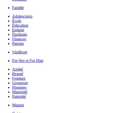
Famille
Adolescence
École
Éducation
Enfants
Étudiants
Finances
Parents
Vieillesse
For Her et For Him
Amitié
Beauté
Femmes
Grossesse
Hommes
Maternité
Paternité
Maison