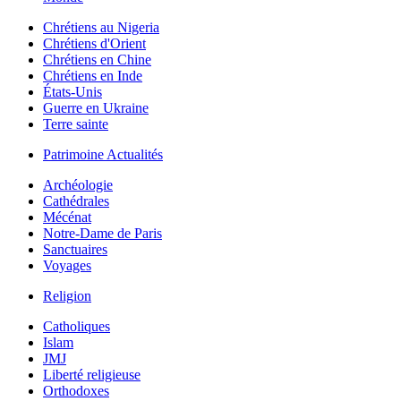
Chrétiens au Nigeria
Chrétiens d'Orient
Chrétiens en Chine
Chrétiens en Inde
États-Unis
Guerre en Ukraine
Terre sainte
Patrimoine Actualités
Archéologie
Cathédrales
Mécénat
Notre-Dame de Paris
Sanctuaires
Voyages
Religion
Catholiques
Islam
JMJ
Liberté religieuse
Orthodoxes