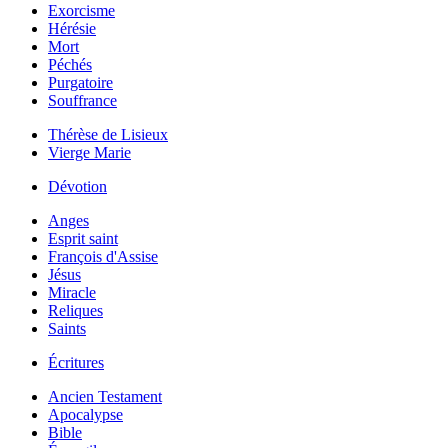
Exorcisme
Hérésie
Mort
Péchés
Purgatoire
Souffrance
Thérèse de Lisieux
Vierge Marie
Dévotion
Anges
Esprit saint
François d'Assise
Jésus
Miracle
Reliques
Saints
Écritures
Ancien Testament
Apocalypse
Bible