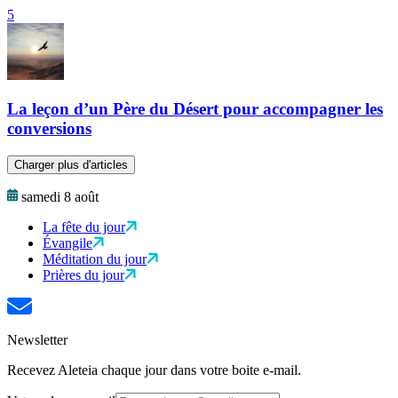
5
La leçon d’un Père du Désert pour accompagner les
conversions
Charger plus d'articles
samedi 8 août
La fête du jour
Évangile
Méditation du jour
Prières du jour
Newsletter
Recevez Aleteia chaque jour dans votre boite e-mail.