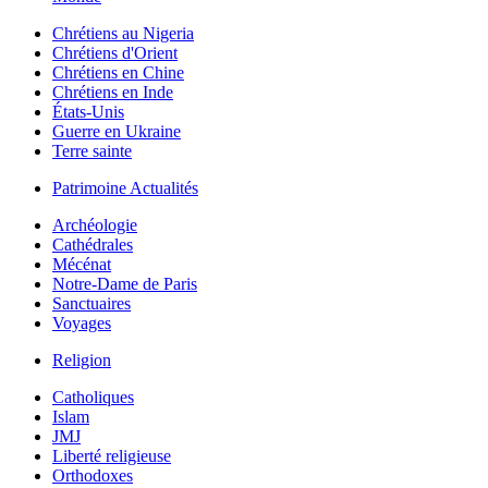
Chrétiens au Nigeria
Chrétiens d'Orient
Chrétiens en Chine
Chrétiens en Inde
États-Unis
Guerre en Ukraine
Terre sainte
Patrimoine Actualités
Archéologie
Cathédrales
Mécénat
Notre-Dame de Paris
Sanctuaires
Voyages
Religion
Catholiques
Islam
JMJ
Liberté religieuse
Orthodoxes