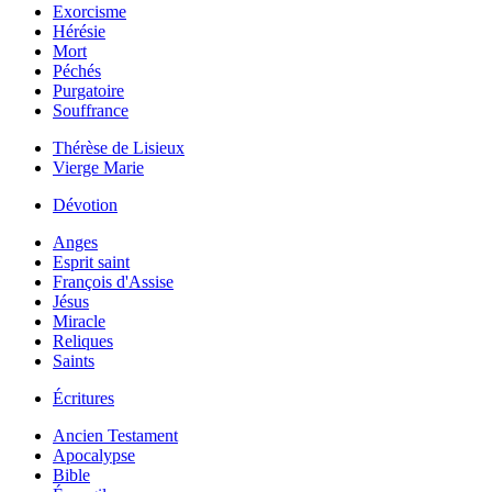
Exorcisme
Hérésie
Mort
Péchés
Purgatoire
Souffrance
Thérèse de Lisieux
Vierge Marie
Dévotion
Anges
Esprit saint
François d'Assise
Jésus
Miracle
Reliques
Saints
Écritures
Ancien Testament
Apocalypse
Bible