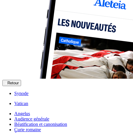
Retour
Synode
Vatican
Angelus
Audience générale
Béatification et canonisation
Curie romaine