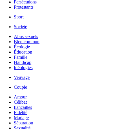
Persécutions
Protestants
Sport
Société
Abus sexuels
Bien commun
Écologie
Éducation
Famille
Handicap
Idéologies
Veuvage
Couple
Amour
Célibat
fiancailles
Fidélité
Mariage
Séparation
Sexualité