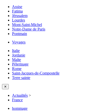
Assise
Fatima
Jérusalem
Lourdes
Mont-Saint-Michel
Notre-Dame de Paris
Pontmain
Voyages
Italie
Jordanie
Malte
Pèlerinage
Rome
Saint-Jacques-de-Compostelle
Terre sainte
✕
Actualités
>
France
hommage