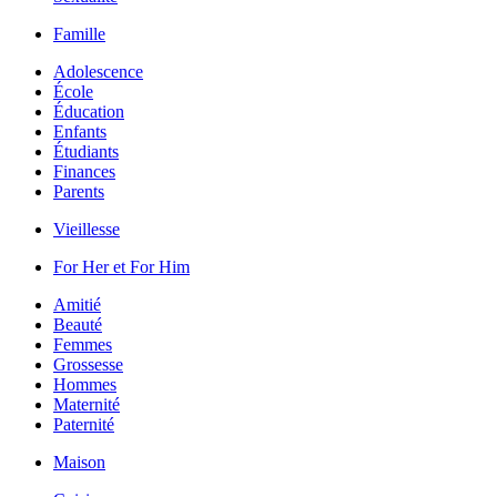
Famille
Adolescence
École
Éducation
Enfants
Étudiants
Finances
Parents
Vieillesse
For Her et For Him
Amitié
Beauté
Femmes
Grossesse
Hommes
Maternité
Paternité
Maison