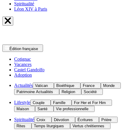
Spiritualité
Léon XIV à Paris
Édition
française
Cotignac
Vacances
Castel Gandolfo
Adoption
Actualités
Vatican
Bioéthique
France
Monde
Patrimoine Actualités
Religion
Société
Lifestyle
Couple
Famille
For Her et For Him
Maison
Santé
Vie professionnelle
Spiritualité
Croix
Dévotion
Écritures
Prière
Rites
Temps liturgiques
Vertus chrétiennes