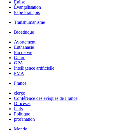
Église
Évangélisation
Pape François
Transhumanisme
Bioéthique
Avortement
Euthanasie
Fin de vie
Genre
GPA
Intelligence artificielle
PMA
France
clerge
Conférence des évêques de France
Diocèses
Paris
Politique
profanation
Monde