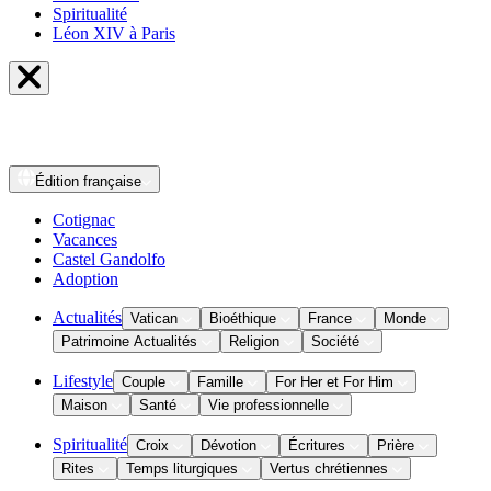
Spiritualité
Léon XIV à Paris
Édition
française
Cotignac
Vacances
Castel Gandolfo
Adoption
Actualités
Vatican
Bioéthique
France
Monde
Patrimoine Actualités
Religion
Société
Lifestyle
Couple
Famille
For Her et For Him
Maison
Santé
Vie professionnelle
Spiritualité
Croix
Dévotion
Écritures
Prière
Rites
Temps liturgiques
Vertus chrétiennes