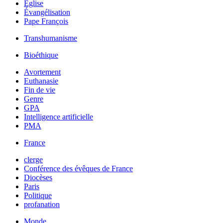
Église
Évangélisation
Pape François
Transhumanisme
Bioéthique
Avortement
Euthanasie
Fin de vie
Genre
GPA
Intelligence artificielle
PMA
France
clerge
Conférence des évêques de France
Diocèses
Paris
Politique
profanation
Monde