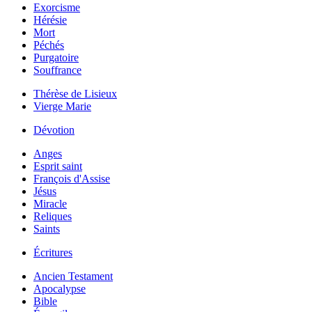
Exorcisme
Hérésie
Mort
Péchés
Purgatoire
Souffrance
Thérèse de Lisieux
Vierge Marie
Dévotion
Anges
Esprit saint
François d'Assise
Jésus
Miracle
Reliques
Saints
Écritures
Ancien Testament
Apocalypse
Bible