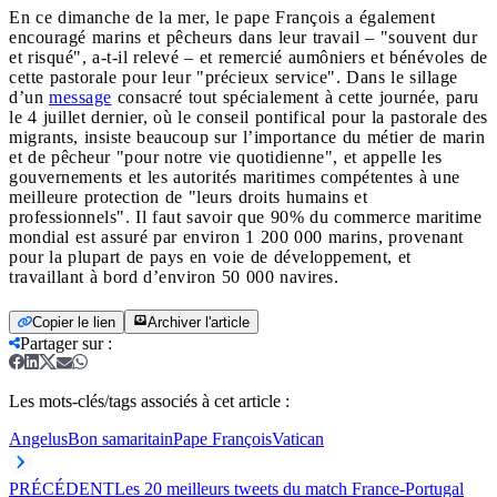
En ce dimanche de la mer, le pape François a également
encouragé marins et pêcheurs dans leur travail – "souvent dur
et risqué", a-t-il relevé – et remercié aumôniers et bénévoles de
cette pastorale pour leur "précieux service". Dans le sillage
d’un
message
consacré tout spécialement à cette journée, paru
le 4 juillet dernier, où le conseil pontifical pour la pastorale des
migrants, insiste beaucoup sur l’importance du métier de marin
et de pêcheur "pour notre vie quotidienne", et appelle les
gouvernements et les autorités maritimes compétentes à une
meilleure protection de "leurs droits humains et
professionnels". Il faut savoir que 90% du commerce maritime
mondial est assuré par environ 1 200 000 marins, provenant
pour la plupart de pays en voie de développement, et
travaillant à bord d’environ 50 000 navires.
Copier le lien
Archiver l'article
Partager sur
:
Les mots-clés/tags associés à cet article :
Angelus
Bon samaritain
Pape François
Vatican
PRÉCÉDENT
Les 20 meilleurs tweets du match France-Portugal