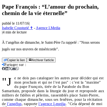
Pape François : “L’amour du prochain,
chemin de la vie éternelle”
publié le 11/07/16
|
Isabelle Cousturié ✝
-
Agence I.Media
|
4
min de lecture
À l’angélus de dimanche, le Saint-Père l'a rappelé : "Nous serons
jugés sur nos œuvres de miséricorde".
Copier le lien
Archiver l'article
Partager sur
:
"J
e ne dois pas cataloguer les autres pour décider qui est
mon prochain et qui ne l’est pas" : c’est la "maxime"
du pape François, tirée de la Parabole du Bon
Samaritain, proposée dans la liturgie du jour et reproposée aux
milliers de fidèles et pèlerins, rassemblés place Saint-Pierre,
comme chaque dimanche, sous ses fenêtres, pour la récitation
de
l’angélus
, rapporte
l’agence I-media
. "Cela dépend de moi