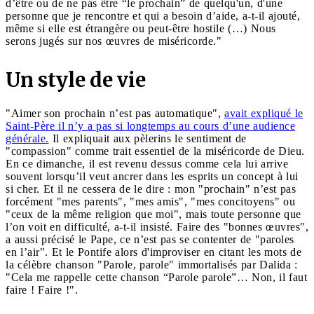
d’être ou de ne pas être “le prochain” de quelqu'un, d'une
personne que je rencontre et qui a besoin d’aide, a-t-il ajouté,
même si elle est étrangère ou peut-être hostile (…) Nous
serons jugés sur nos œuvres de miséricorde."
Un style de vie
"Aimer son prochain n’est pas automatique",
avait expliqué le
Saint-Père il n’y a pas si longtemps au cours d’une audience
générale.
Il expliquait aux pèlerins le sentiment de
"compassion" comme trait essentiel de la miséricorde de Dieu.
En ce dimanche, il est revenu dessus comme cela lui arrive
souvent lorsqu’il veut ancrer dans les esprits un concept à lui
si cher. Et il ne cessera de le dire : mon "prochain" n’est pas
forcément "mes parents", "mes amis", "mes concitoyens" ou
"ceux de la même religion que moi", mais toute personne que
l’on voit en difficulté, a-t-il insisté. Faire des "bonnes œuvres",
a aussi précisé le Pape, ce n’est pas se contenter de "paroles
en l’air". Et le Pontife alors d'improviser en citant les mots de
la célèbre chanson "Parole, parole" immortalisés par Dalida :
"Cela me rappelle cette chanson “Parole parole”… Non, il faut
faire ! Faire !".