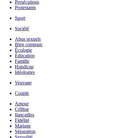
Persécutions
Protestants
Sport
Société
Abus sexuels
Bien commun
Écologie
Éducation
Famille
Handicap
Idéologies
Veuvage
Couple
Amour
Célibat
fiancailles
Fidélité
Mariage
Séparation
Sexualité