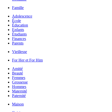
Famille
Adolescence
École
Éducation
Enfants
Étudiants
Finances
Parents
Vieillesse
For Her et For Him
Amitié
Beauté
Femmes
Grossesse
Hommes
Maternité
Paternité
Maison