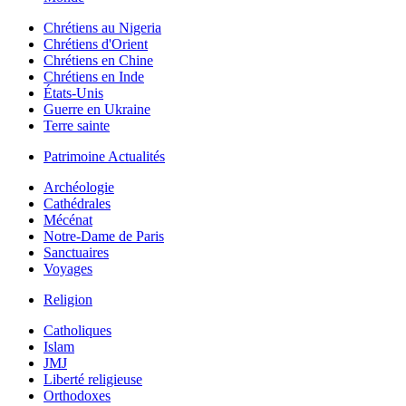
Chrétiens au Nigeria
Chrétiens d'Orient
Chrétiens en Chine
Chrétiens en Inde
États-Unis
Guerre en Ukraine
Terre sainte
Patrimoine Actualités
Archéologie
Cathédrales
Mécénat
Notre-Dame de Paris
Sanctuaires
Voyages
Religion
Catholiques
Islam
JMJ
Liberté religieuse
Orthodoxes