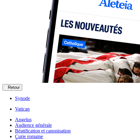
Retour
Synode
Vatican
Angelus
Audience générale
Béatification et canonisation
Curie romaine