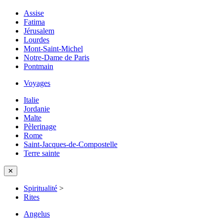
Assise
Fatima
Jérusalem
Lourdes
Mont-Saint-Michel
Notre-Dame de Paris
Pontmain
Voyages
Italie
Jordanie
Malte
Pèlerinage
Rome
Saint-Jacques-de-Compostelle
Terre sainte
✕
Spiritualité
>
Rites
Angelus