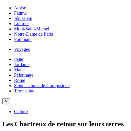
Assise
Fatima
Jérusalem
Lourdes
Mont-Saint-Michel
Notre-Dame de Paris
Pontmain
Voyages
Italie
Jordanie
Malte
Pèlerinage
Rome
Saint-Jacques-de-Compostelle
Terre sainte
✕
Culture
Les Chartreux de retour sur leurs terres