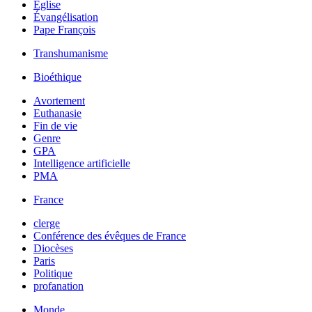
Église
Évangélisation
Pape François
Transhumanisme
Bioéthique
Avortement
Euthanasie
Fin de vie
Genre
GPA
Intelligence artificielle
PMA
France
clerge
Conférence des évêques de France
Diocèses
Paris
Politique
profanation
Monde