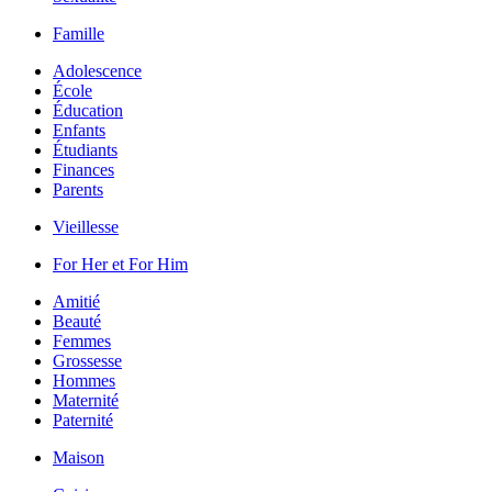
Famille
Adolescence
École
Éducation
Enfants
Étudiants
Finances
Parents
Vieillesse
For Her et For Him
Amitié
Beauté
Femmes
Grossesse
Hommes
Maternité
Paternité
Maison