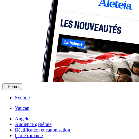
Retour
Synode
Vatican
Angelus
Audience générale
Béatification et canonisation
Curie romaine