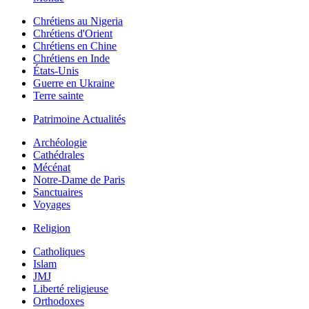
Chrétiens au Nigeria
Chrétiens d'Orient
Chrétiens en Chine
Chrétiens en Inde
États-Unis
Guerre en Ukraine
Terre sainte
Patrimoine Actualités
Archéologie
Cathédrales
Mécénat
Notre-Dame de Paris
Sanctuaires
Voyages
Religion
Catholiques
Islam
JMJ
Liberté religieuse
Orthodoxes