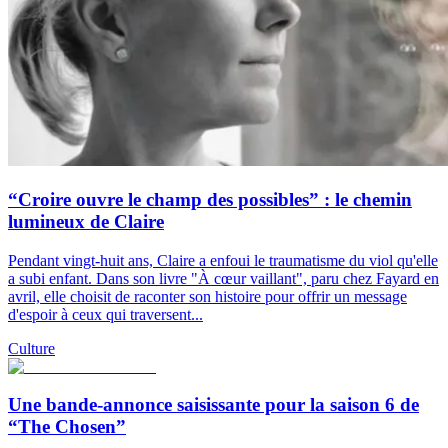
“Croire ouvre le champ des possibles” : le chemin
lumineux de Claire
Pendant vingt-huit ans, Claire a enfoui le traumatisme du viol qu'elle
a subi enfant. Dans son livre "À cœur vaillant", paru chez Fayard en
avril, elle choisit de raconter son histoire pour offrir un message
d'espoir à ceux qui traversent...
Culture
Une bande-annonce saisissante pour la saison 6 de
“The Chosen”