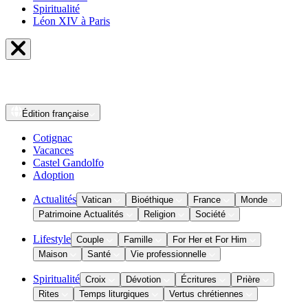
Spiritualité
Léon XIV à Paris
Édition
française
Cotignac
Vacances
Castel Gandolfo
Adoption
Actualités
Vatican
Bioéthique
France
Monde
Patrimoine Actualités
Religion
Société
Lifestyle
Couple
Famille
For Her et For Him
Maison
Santé
Vie professionnelle
Spiritualité
Croix
Dévotion
Écritures
Prière
Rites
Temps liturgiques
Vertus chrétiennes