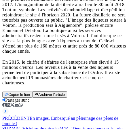
2017. L'inauguration de la distillerie aura lieu le 30 août 2018.
Tout un symbole. Les activités d'embouteillage et d'expédition
rejoindront le site à l'horizon 2020. La future distillerie ne sera
toutefois pas ouverte au public. "L'image des liqueurs restera à
Voiron, la production sera à Aiguenoire", précise encore
Emmanuel Delafon. La boutique ainsi les services
administratifs restent donc basés à Voiron. Il faut dire que ce
site est la plus longue cave à liqueurs au monde. Celle-ci
s'étend sur plus de 160 mètres et attire près de 80 000 visiteurs
chaque année.
En 2015, le chiffre d'affaires de l'entreprise s'est élevé à 15
millions d'euros. Les revenus liés à la vente des liqueurs
permettent de participer à la subsistance de l'Ordre. Il existe
actuellement 19 monastères de chartreux et cinq de
chartreuses.
Copier le lien
Archiver l'article
Partager sur
:
PRÉCÉDENT
En images. Embarqué au pèlerinage des pères de
famille !
SUIVANT
Histoires de miracle (4/5). "Depuis ma guérison, je prie