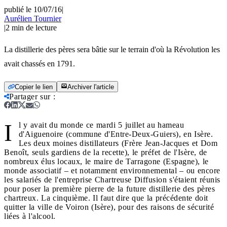
publié le 10/07/16
|
Aurélien Tournier
|
2
min de lecture
La distillerie des pères sera bâtie sur le terrain d'où la Révolution les
avait chassés en 1791.
Copier le lien
Archiver l'article
Partager sur
:
I
l y avait du monde ce mardi 5 juillet au hameau
d'Aiguenoire (commune d'Entre-Deux-Guiers), en Isère.
Les deux moines distillateurs (Frère Jean-Jacques et Dom
Benoît, seuls gardiens de la recette), le préfet de l'Isère, de
nombreux élus locaux, le maire de Tarragone (Espagne), le
monde associatif
–
et notamment environnemental
–
ou encore
les salariés de l'entreprise Chartreuse Diffusion s'étaient réunis
pour poser la première pierre de la future distillerie des pères
chartreux. La cinquième. Il faut dire que la précédente doit
quitter la ville de Voiron (Isère), pour des raisons de sécurité
liées à l'alcool.