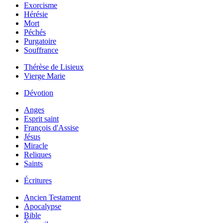
Exorcisme
Hérésie
Mort
Péchés
Purgatoire
Souffrance
Thérèse de Lisieux
Vierge Marie
Dévotion
Anges
Esprit saint
François d'Assise
Jésus
Miracle
Reliques
Saints
Écritures
Ancien Testament
Apocalypse
Bible