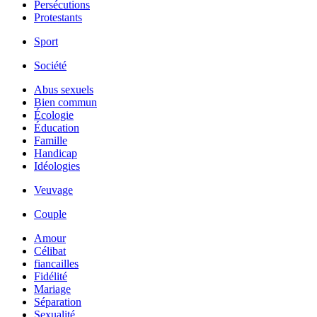
Persécutions
Protestants
Sport
Société
Abus sexuels
Bien commun
Écologie
Éducation
Famille
Handicap
Idéologies
Veuvage
Couple
Amour
Célibat
fiancailles
Fidélité
Mariage
Séparation
Sexualité