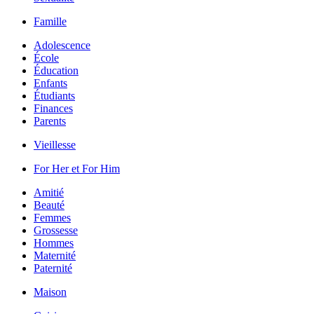
Famille
Adolescence
École
Éducation
Enfants
Étudiants
Finances
Parents
Vieillesse
For Her et For Him
Amitié
Beauté
Femmes
Grossesse
Hommes
Maternité
Paternité
Maison