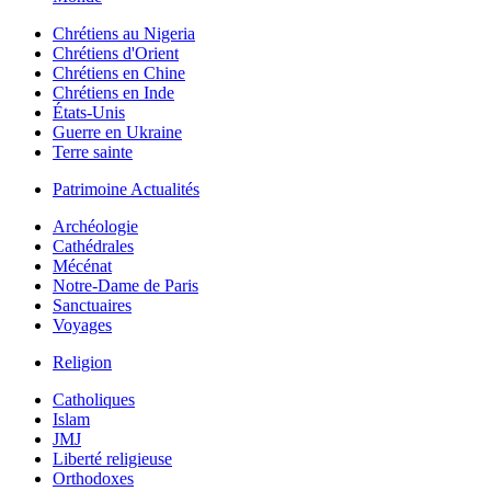
Chrétiens au Nigeria
Chrétiens d'Orient
Chrétiens en Chine
Chrétiens en Inde
États-Unis
Guerre en Ukraine
Terre sainte
Patrimoine Actualités
Archéologie
Cathédrales
Mécénat
Notre-Dame de Paris
Sanctuaires
Voyages
Religion
Catholiques
Islam
JMJ
Liberté religieuse
Orthodoxes