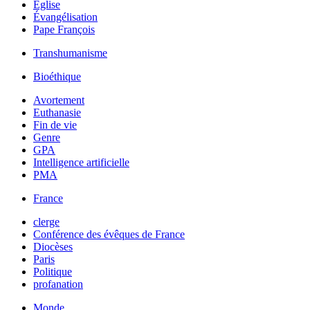
Église
Évangélisation
Pape François
Transhumanisme
Bioéthique
Avortement
Euthanasie
Fin de vie
Genre
GPA
Intelligence artificielle
PMA
France
clerge
Conférence des évêques de France
Diocèses
Paris
Politique
profanation
Monde