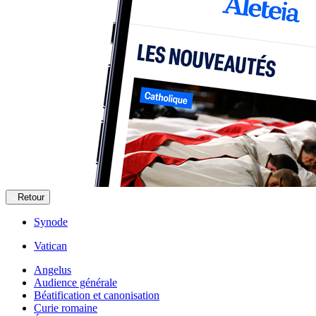
Retour
Synode
Vatican
Angelus
Audience générale
Béatification et canonisation
Curie romaine