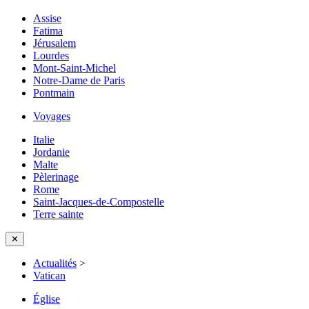
Assise
Fatima
Jérusalem
Lourdes
Mont-Saint-Michel
Notre-Dame de Paris
Pontmain
Voyages
Italie
Jordanie
Malte
Pèlerinage
Rome
Saint-Jacques-de-Compostelle
Terre sainte
✕
Actualités
>
Vatican
Église