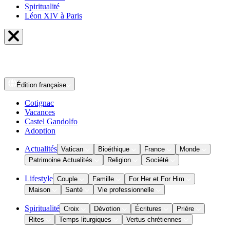
Spiritualité
Léon XIV à Paris
Édition
française
Cotignac
Vacances
Castel Gandolfo
Adoption
Actualités
Vatican
Bioéthique
France
Monde
Patrimoine Actualités
Religion
Société
Lifestyle
Couple
Famille
For Her et For Him
Maison
Santé
Vie professionnelle
Spiritualité
Croix
Dévotion
Écritures
Prière
Rites
Temps liturgiques
Vertus chrétiennes