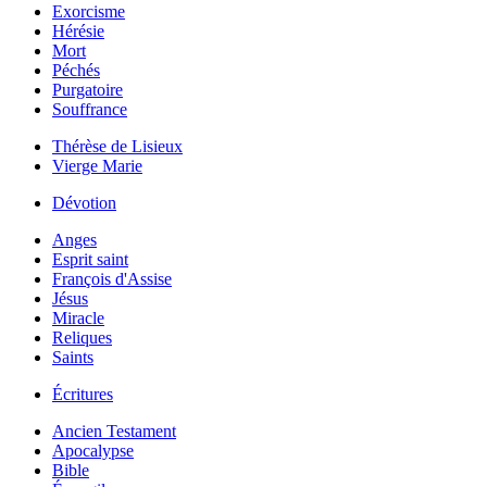
Exorcisme
Hérésie
Mort
Péchés
Purgatoire
Souffrance
Thérèse de Lisieux
Vierge Marie
Dévotion
Anges
Esprit saint
François d'Assise
Jésus
Miracle
Reliques
Saints
Écritures
Ancien Testament
Apocalypse
Bible