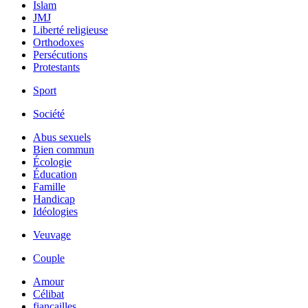
Islam
JMJ
Liberté religieuse
Orthodoxes
Persécutions
Protestants
Sport
Société
Abus sexuels
Bien commun
Écologie
Éducation
Famille
Handicap
Idéologies
Veuvage
Couple
Amour
Célibat
fiancailles