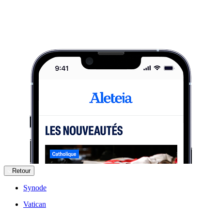
Retour
Synode
Vatican