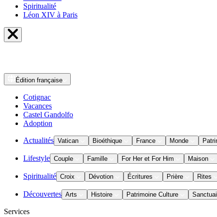
Spiritualité
Léon XIV à Paris
Édition
française
Cotignac
Vacances
Castel Gandolfo
Adoption
Actualités
Vatican
Bioéthique
France
Monde
Patri
Lifestyle
Couple
Famille
For Her et For Him
Maison
Spiritualité
Croix
Dévotion
Écritures
Prière
Rites
Découvertes
Arts
Histoire
Patrimoine Culture
Sanctuai
Services