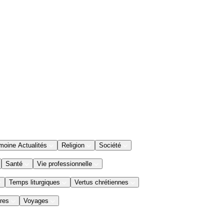
moine Actualités
Religion
Société
Santé
Vie professionnelle
Temps liturgiques
Vertus chrétiennes
res
Voyages