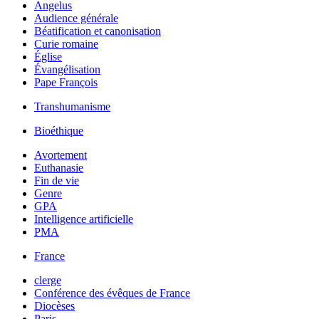
Angelus
Audience générale
Béatification et canonisation
Curie romaine
Église
Évangélisation
Pape François
Transhumanisme
Bioéthique
Avortement
Euthanasie
Fin de vie
Genre
GPA
Intelligence artificielle
PMA
France
clerge
Conférence des évêques de France
Diocèses
Paris