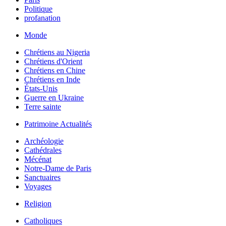
Politique
profanation
Monde
Chrétiens au Nigeria
Chrétiens d'Orient
Chrétiens en Chine
Chrétiens en Inde
États-Unis
Guerre en Ukraine
Terre sainte
Patrimoine Actualités
Archéologie
Cathédrales
Mécénat
Notre-Dame de Paris
Sanctuaires
Voyages
Religion
Catholiques